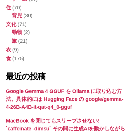
住
(70)
育児
(30)
文化
(71)
動物
(2)
旅
(21)
衣
(9)
食
(175)
最近の投稿
Google Gemma 4 GGUF を Ollama に取り込む方
法。具体的には Hugging Face の google/gemma-
4-26B-A4B-it-qat-q4_0-gguf
MacBook を閉じてもスリープさせない!
`caffeinate -dimsu` その間に生成AIを動かしながら