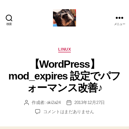
検索
メニュー
oki2a24
カ
LINUX
テ
【WordPress】
ゴ
リ
mod_expires 設定でパフ
ー
ォーマンス改善♪
作成者:
oki2a24
2013年12月27日
投
投
稿
稿
【WordPress】
コメントはまだありません
者
日
mod_expires
設