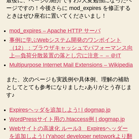
最後に、ページの紹介ですわ♪大変勉強になったペ
ージですの！今後さらに mod_expires を修正する
ときはぜひ座右に置いてくださいまし！
mod_expires – Apache HTTP サーバ
事例に学ぶWebシステム開発のワンポイント
（12）：ブラウザキャッシュでパフォーマンス向
上―負荷分散装置の落とし穴に注意－ – ＠IT
Multipurpose Internet Mail Extensions – Wikipedia
また、次のページも実践例や具体例、理解の補助
としてとても参考になりました♪ありがとう存じま
す♪
Expiresヘッダを追加しよう! | dogmap.jp
WordPressサイト用の.htaccess例 | dogmap.jp
Webサイトの高速化 ルール3 Expiresヘッダー
を追加しよう! (Yahoo! developer netoworkより翻