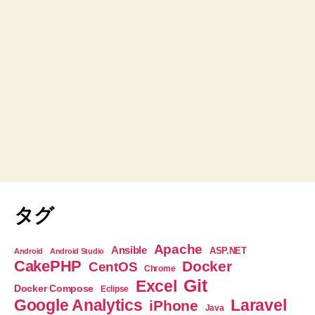
タグ
Apache
Ansible
ASP.NET
Android
Android Studio
CakePHP
Docker
CentOS
Chrome
Git
Excel
Docker Compose
Eclipse
Google Analytics
Laravel
iPhone
Java