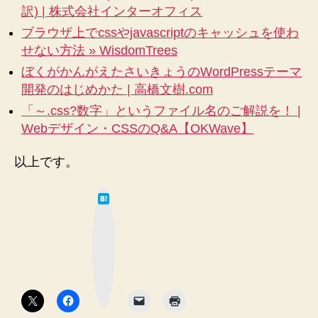
訳) | 株式会社インターオフィス
ブラウザ上でcssやjavascriptのキャッシュを使わ
せない方法 » WisdomTrees
ぼくがかんがえたさいきょうのWordPressテーマ
開発のはじめかた | 高橋文樹.com
「～.css?数字」というファイル名のご解説を！ |
Webデザイン・CSSのQ&A【OKWave】
以上です。
は
て
な
ブ
ッ
ク
マ
ー
ク
ボ
タ
ン