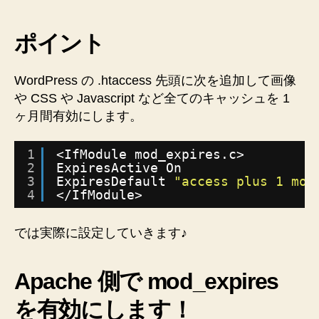
定
で
パ
ポイント
フ
ォ
WordPress の .htaccess 先頭に次を追加して画像
ー
や CSS や Javascript など全てのキャッシュを 1
マ
ン
ヶ月間有効にします。
ス
改
1
<IfModule mod_expires.c>
善
2
ExpiresActive On
♪
3
ExpiresDefault 
"access plus 1 mon
へ
4
<
/IfModule
>
の
では実際に設定していきます♪
Apache 側で mod_expires
を有効にします！