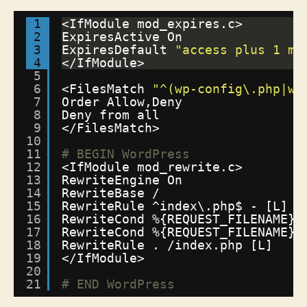
1
<IfModule mod_expires.c>
2
ExpiresActive On
3
ExpiresDefault 
"access plus 1 mo
4
<
/IfModule
>
5
6
<FilesMatch 
"^(wp-config\.php|wp
7
Order Allow,Deny
8
Deny from all
9
<
/FilesMatch
>
10
11
# BEGIN WordPress
12
<IfModule mod_rewrite.c>
13
RewriteEngine On
14
RewriteBase /
15
RewriteRule ^index\.php$ - [L]
16
RewriteCond %{REQUEST_FILENAME} 
17
RewriteCond %{REQUEST_FILENAME} 
18
RewriteRule . 
/index
.php [L]
19
<
/IfModule
>
20
21
# END WordPress