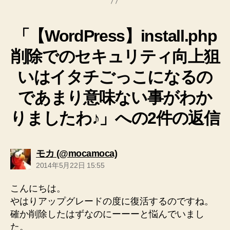
「【WordPress】install.php
削除でのセキュリティ向上狙
いはイタチごっこになるの
であまり意味ない事がわか
りましたわ♪」への2件の返信
の
モカ (@mocamoca)
発
2014年5月22日 15:55
言:
こんにちは。
やはりアップグレードの度に復活するのですね。
確か削除したはずなのにーーーと悩んでいまし
た。