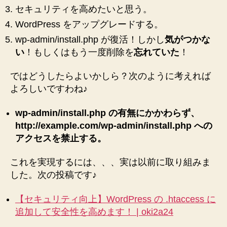
タ
セキュリティを高めたいと思う。
チ
WordPress をアップグレードする。
ご
っ
wp-admin/install.php が復活！しかし
気がつかな
こ
い
！もしくはもう一度削除を
忘れていた
！
に
な
ではどうしたらよいかしら？次のように考えれば
る
よろしいですわね♪
の
で
wp-admin/install.php の有無にかかわらず、
あ
http://example.com/wp-admin/install.php への
ま
アクセスを禁止する。
り
意
味
これを実現するには、、、実は以前に取り組みま
な
した。次の投稿です♪
い
事
【セキュリティ向上】WordPress の .htaccess に
が
追加して安全性を高めます！ | oki2a24
わ