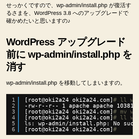
か
せっかくですので、wp-admin/install.php が復活す
り
るさまを、WordPress 3.8 へのアップグレードで
ま
確かめたいと思いますの♪
し
た
わ
WordPress アップグレード
♪
へ
前に wp-admin/install.php を
の
消す
wp-admin/install.php を移動してしまいますの。
1
[root@oki2a24 oki2a24.com]
# ll wp
2
-rw-r--r-- 1 apache apache 10381 
3
[root@oki2a24 oki2a24.com]
# mv wp
4
[root@oki2a24 oki2a24.com]
# ll wp
5
ls
: wp-admin
/install
.php: No such
6
[root@oki2a24 oki2a24.com]
#