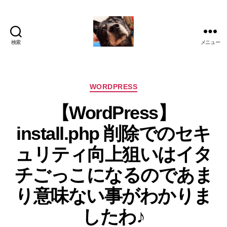
検索
メニュー
oki2a24
カ
WORDPRESS
テ
【WordPress】
ゴ
リ
install.php 削除でのセキ
ー
ュリティ向上狙いはイタ
チごっこになるのであま
り意味ない事がわかりま
したわ♪