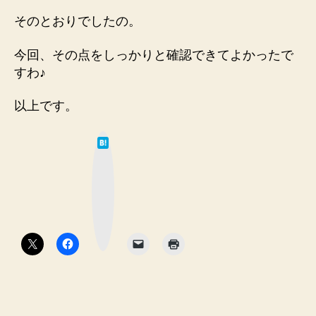
そのとおりでしたの。
今回、その点をしっかりと確認できてよかったで
すわ♪
以上です。
は
て
な
ブ
ッ
ク
マ
ー
ク
ボ
タ
ン