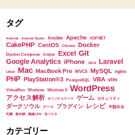
タグ
Apache
Ansible
ASP.NET
Android
Android Studio
CakePHP
Docker
CentOS
Chrome
Git
Excel
Docker Compose
Eclipse
Google Analytics
Laravel
iPhone
Java
Mac
MySQL
MacBook Pro
nginx
MVC5
Linux
PHP
PlayStation®3
VBA
vim
PostgreSQL
WordPress
VirtualBox
Windows
Windows 8
アクセス解析
ゲーム
セキュリティ
オリジナルテーマ
レシピ
ダークソウル
プラグイン
半額弁当
テーマ
札幌
無水鍋
無線LAN
生パスタ
カテゴリー