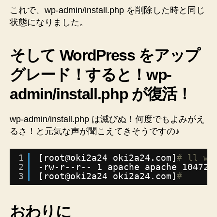
これで、wp-admin/install.php を削除した時と同じ
状態になりました。
そして WordPress をアップ
グレード！すると！wp-
admin/install.php が復活！
wp-admin/install.php は滅びぬ！何度でもよみがえ
るさ！と元気な声が聞こえてきそうですの♪
1
[root@oki2a24 oki2a24.com]
# ll wp
2
-rw-r--r-- 1 apache apache 10472 
3
[root@oki2a24 oki2a24.com]
#
おわりに