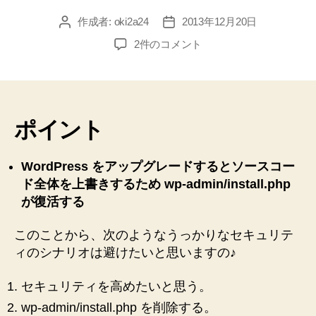
作成者:
oki2a24
2013年12月20日
投
投
稿
稿
【WordPress】
2件のコメント
者
日
install.php
削
除
で
の
ポイント
セ
キ
WordPress をアップグレードするとソースコー
ュ
ド全体を上書きするため wp-admin/install.php
リ
テ
が復活する
ィ
向
このことから、次のようなうっかりなセキュリテ
上
ィのシナリオは避けたいと思いますの♪
狙
い
セキュリティを高めたいと思う。
は
wp-admin/install.php を削除する。
イ