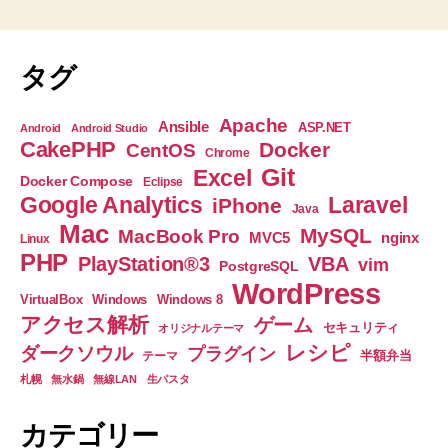
タグ
Apache
Ansible
ASP.NET
Android
Android Studio
CakePHP
Docker
CentOS
Chrome
Git
Excel
Docker Compose
Eclipse
Google Analytics
Laravel
iPhone
Java
Mac
MySQL
MacBook Pro
nginx
MVC5
Linux
PHP
PlayStation®3
VBA
vim
PostgreSQL
WordPress
VirtualBox
Windows
Windows 8
アクセス解析
ゲーム
セキュリティ
オリジナルテーマ
レシピ
ダークソウル
プラグイン
半額弁当
テーマ
札幌
無水鍋
無線LAN
生パスタ
カテゴリー