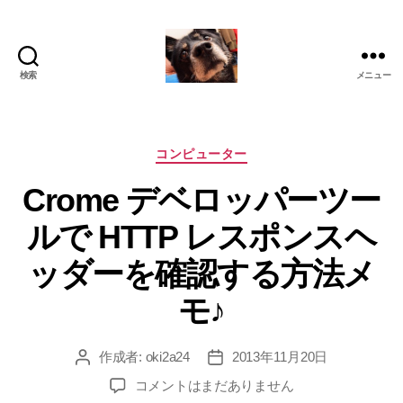
検索
メニュー
oki2a24
カ
コンピューター
テ
Crome デベロッパーツー
ゴ
リ
ルで HTTP レスポンスヘ
ー
ッダーを確認する方法メ
モ♪
作成者:
oki2a24
2013年11月20日
投
投
稿
稿
Crome
コメントはまだありません
者
日