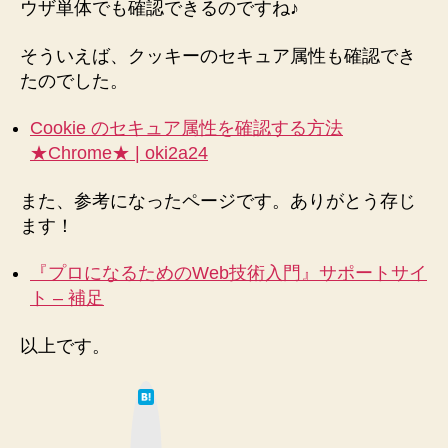
ウザ単体でも確認できるのですね♪
確
認
そういえば、クッキーのセキュア属性も確認でき
す
たのでした。
る
方
法
Cookie のセキュア属性を確認する方法
メ
★Chrome★ | oki2a24
モ
♪
また、参考になったページです。ありがとう存じ
へ
ます！
の
『プロになるためのWeb技術入門』サポートサイ
ト – 補足
以上です。
は
て
な
ブ
ッ