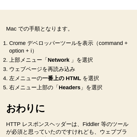
デ
ベ
ロ
ッ
パ
Mac での手順となります。
ー
ツ
Crome デベロッパーツールを表示（command +
ー
option + i）
ル
上部メニュー「
Network
」を選択
で
HTTP
ウェブページを再読み込み
レ
左メニューの
一番上の HTML
を選択
ス
右メニュー上部の「
Headers
」を選択
ポ
ン
ス
おわりに
ヘ
ッ
ダ
HTTP レスポンスヘッダーは、Fiddler 等のツール
ー
が必須と思っていたのですけれども、ウェブブラ
を