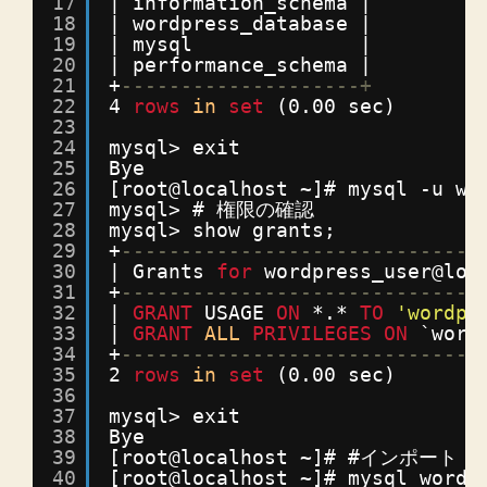
17
| information_schema |
18
| wordpress_database |
19
| mysql              |
20
| performance_schema |
21
+
--------------------+
22
4 
rows
in
set
(0.00 sec)
23
24
mysql> exit
25
Bye
26
[root@localhost ~]# mysql -u wo
27
mysql> # 権限の確認
28
mysql> show grants;
29
+
------------------------------
30
| Grants 
for
wordpress_user@loc
31
+
------------------------------
32
| 
GRANT
USAGE 
ON
*.* 
TO
'wordpr
33
| 
GRANT
ALL
PRIVILEGES
ON
`word
34
+
------------------------------
35
2 
rows
in
set
(0.00 sec)
36
37
mysql> exit
38
Bye
39
[root@localhost ~]# #インポート
40
[root@localhost ~]# mysql wordp