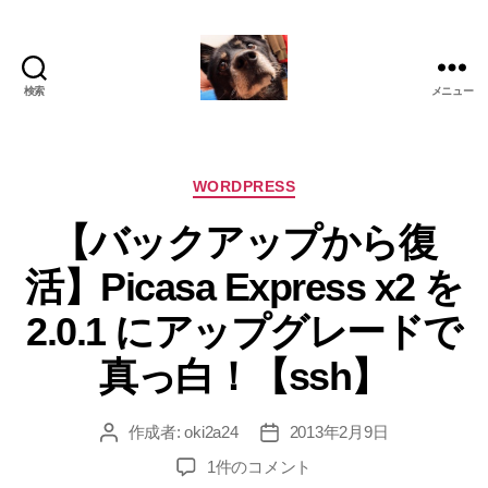
検索
メニュー
oki2a24
カ
WORDPRESS
テ
【バックアップから復
ゴ
リ
活】Picasa Express x2 を
ー
2.0.1 にアップグレードで
真っ白！【ssh】
作成者:
oki2a24
2013年2月9日
投
投
稿
稿
【バ
1件のコメント
者
日