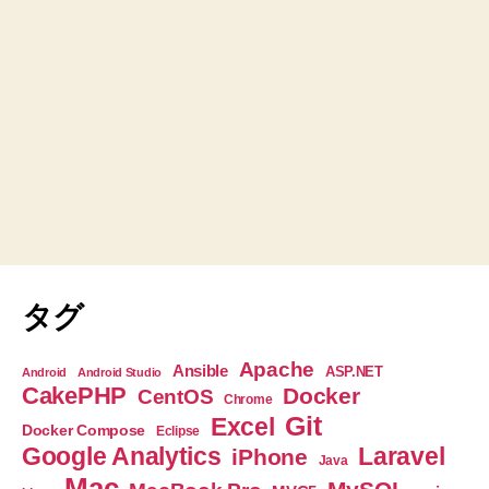
タグ
Apache
Ansible
ASP.NET
Android
Android Studio
CakePHP
Docker
CentOS
Chrome
Git
Excel
Docker Compose
Eclipse
Google Analytics
Laravel
iPhone
Java
Mac