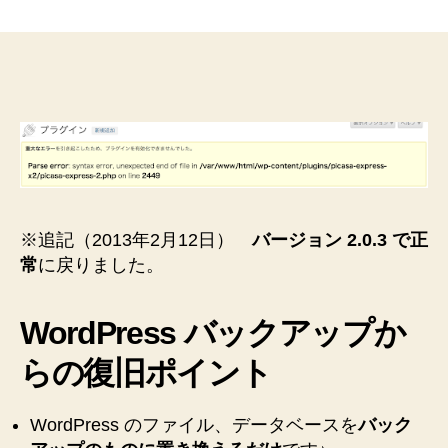
ッ
ク
ア
ッ
プ
か
ら
復
活】
Picasa
Express
※追記（2013年2月12日）
バージョン 2.0.3 で正
x2
常
に戻りました。
を
2.0.1
に
WordPress バックアップか
ア
ッ
らの復旧ポイント
プ
グ
レ
WordPress のファイル、データベースを
バック
ー