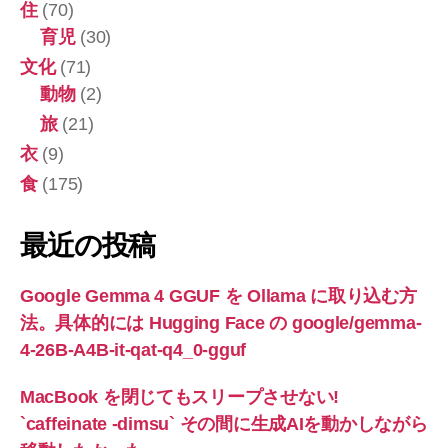
住
(70)
育児
(30)
文化
(71)
動物
(2)
旅
(21)
衣
(9)
食
(175)
最近の投稿
Google Gemma 4 GGUF を Ollama に取り込む方
法。具体的には Hugging Face の google/gemma-
4-26B-A4B-it-qat-q4_0-gguf
MacBook を閉じてもスリープさせない!
`caffeinate -dimsu` その間に生成AIを動かしながら