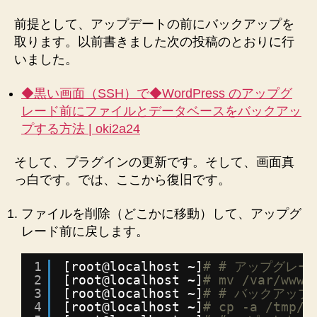
前提として、アップデートの前にバックアップを
取ります。以前書きました次の投稿のとおりに行
いました。
◆黒い画面（SSH）で◆WordPress のアップグ
レード前にファイルとデータベースをバックアッ
プする方法 | oki2a24
そして、プラグインの更新です。そして、画面真
っ白です。では、ここから復旧です。
ファイルを削除（どこかに移動）して、アップグ
レード前に戻します。
1
[root@localhost ~]
# # アップグレー
2
[root@localhost ~]
# mv /var/www/
3
[root@localhost ~]
# # バックアップ
4
[root@localhost ~]
# cp -a /tmp/1