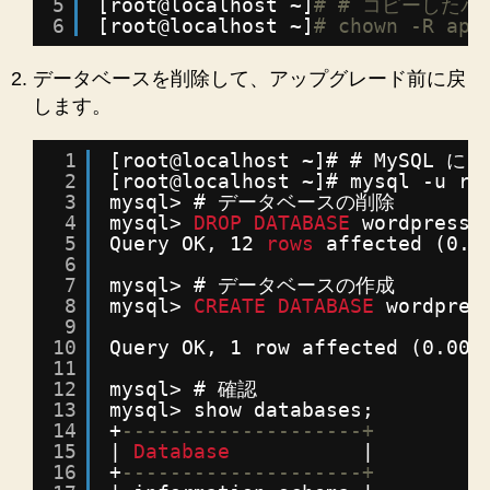
5
[root@localhost ~]
# # コピーした
6
[root@localhost ~]
# chown -R apa
データベースを削除して、アップグレード前に戻
します。
1
[root@localhost ~]# # MySQL 
2
[root@localhost ~]# mysql -u ro
3
mysql> # データベースの削除
4
mysql> 
DROP
DATABASE
wordpress_
5
Query OK, 12 
rows
affected (0.2
6
7
mysql> # データベースの作成
8
mysql> 
CREATE
DATABASE
wordpres
9
10
Query OK, 1 row affected (0.00 
11
12
mysql> # 確認
13
mysql> show databases;
14
+
--------------------+
15
| 
Database
|
16
+
--------------------+