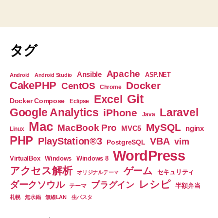
タグ
Apache
Ansible
ASP.NET
Android
Android Studio
CakePHP
Docker
CentOS
Chrome
Git
Excel
Docker Compose
Eclipse
Google Analytics
Laravel
iPhone
Java
Mac
MySQL
MacBook Pro
nginx
MVC5
Linux
PHP
PlayStation®3
VBA
vim
PostgreSQL
WordPress
VirtualBox
Windows
Windows 8
アクセス解析
ゲーム
セキュリティ
オリジナルテーマ
レシピ
ダークソウル
プラグイン
半額弁当
テーマ
札幌
無水鍋
無線LAN
生パスタ