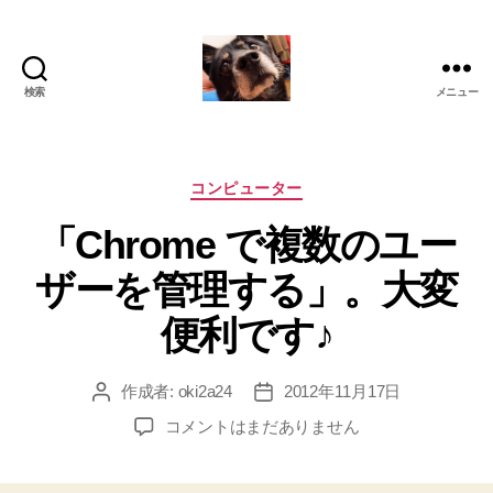
検索
メニュー
oki2a24
カ
コンピューター
テ
「Chrome で複数のユー
ゴ
リ
ザーを管理する」。大変
ー
便利です♪
作成者:
oki2a24
2012年11月17日
投
投
稿
稿
「Chrome
コメントはまだありません
者
日
で
複