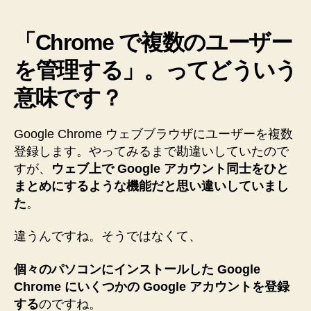
数
の
ユ
「Chrome で複数のユーザー
ー
を管理する」。ってどういう
ザ
ー
意味です？
を
管
理
Google Chrome ウェブブラウザにユーザーを複数
す
登録します。やってみるまで勘違いしていたので
る」。
すが、
ウェブ上で Google アカウント同士をひと
大
まとめにするような機能だと思い違いしていまし
変
便
た
。
利
で
違うんですね。そうではなくて、
す
♪
個々のパソコンにインストールした Google
へ
Chrome にいくつかの Google アカウントを登録
の
する
のですね。