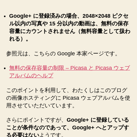
す
る
Google+ に登録済みの場合、2048×2048 ピクセ
ポ
ル以内の写真や 15 分以内の動画は、無料の保存
イ
容量にカウントされません（無料容量として扱わ
ン
れる）。
ト
♪
へ
参照元は、こちらの Google 本家ページです。
の
無料の保存容量の制限 – Picasa と Picasa ウェブ
アルバムのヘルプ
このポイントを利用して、わたくしはこのブログ
の画像ホスティングに Picasa ウェブアルバムを使
用させていただいています。
さらにポイントですが、
Google+ に登録している
ことが条件なのであって、Google+ へとアップす
る必要はない
ようです。