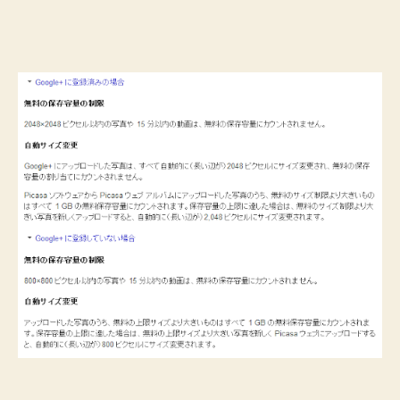
ブ
ア
ル
バ
ム
で
無
料
容
量
で
使
い
続
け
る
た
め
に
注
意