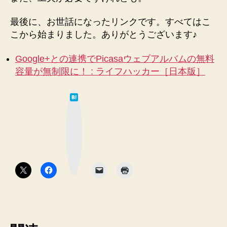
最後に、お世話になったリンクです。すべてはこ
こから始まりました。ありがとうございます♪
Google+との連携でPicasaウェブアルバムの無料
容量が無制限に！ : ライフハッカー［日本版］
は
て
な
ブ
ッ
ク
マ
ー
ク
ボ
タ
ン