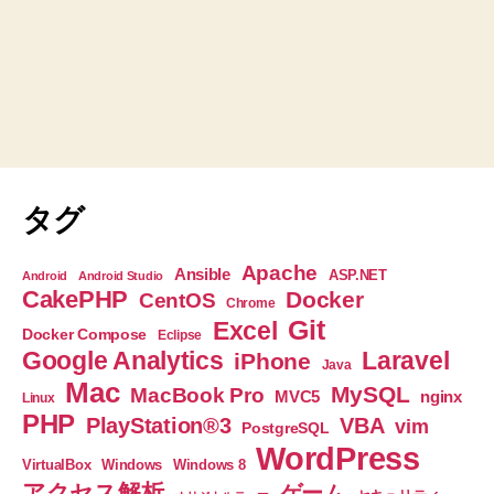
タグ
Apache
Ansible
ASP.NET
Android
Android Studio
CakePHP
Docker
CentOS
Chrome
Git
Excel
Docker Compose
Eclipse
Google Analytics
Laravel
iPhone
Java
Mac
MySQL
MacBook Pro
nginx
MVC5
Linux
PHP
PlayStation®3
VBA
vim
PostgreSQL
WordPress
VirtualBox
Windows
Windows 8
アクセス解析
ゲーム