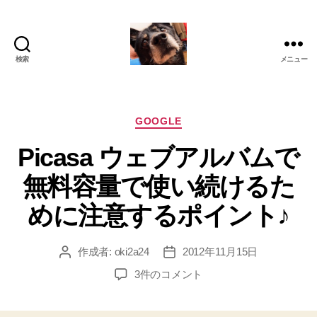
検索
メニュー
oki2a24
カ
GOOGLE
テ
Picasa ウェブアルバムで
ゴ
リ
無料容量で使い続けるた
ー
めに注意するポイント♪
作成者:
oki2a24
2012年11月15日
投
投
稿
稿
Picasa
3件のコメント
者
日
ウ
ェ