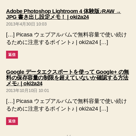
Adobe Photoshop Lightroom 4 体験版♪RAW →
の
JPG 書き出し設定メモ！ | oki2a24
発
2013年4月30日 10:03
言:
[…] Picasa ウェブアルバムで無料容量で使い続け
るために注意するポイント♪ | oki2a24 […]
返信
Google データエクスポートを使って Google+ の無
料の保存容量の制限を超えていないか確認する方法
の
メモ♪ | oki2a24
発
2013年10月10日 10:01
言:
[…] Picasa ウェブアルバムで無料容量で使い続け
るために注意するポイント♪ | oki2a24 […]
返信