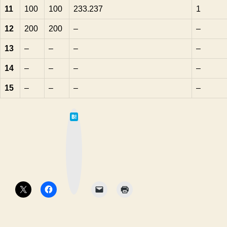
11
100
100
233.237
1
12
200
200
–
–
13
–
–
–
–
14
–
–
–
–
15
–
–
–
–
は
て
な
ブ
ッ
ク
マ
ー
ク
ボ
タ
ン