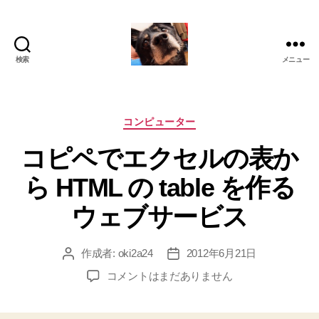
検索
メニュー
oki2a24
カ
コンピューター
テ
コピペでエクセルの表か
ゴ
リ
ら HTML の table を作る
ー
ウェブサービス
作成者:
oki2a24
2012年6月21日
投
投
稿
稿
コ
コメントはまだありません
者
日
ピ
ペ