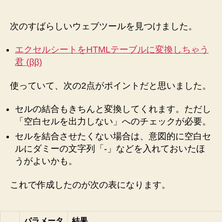
で
エ
ク
次のすばらしいウェブツールを見つけました。
セ
ル
エクセルシートをHTMLテーブルに変換しちゃう
の
君 (ββ)
表
か
使っていて、次の2点がポイントだと思いました。
ら
HTML
セルの結合もきちんと変換してくれます。ただし
の
「空白セルを出力しない」へのチェックが必要。
table
を
セルを結合させたくない場合は、意図的に空白セ
作
ルにダミーの文字列「-」などを入れておいたほ
る
うがよいかも。
ウ
ェ
これで作成したのが次の表になります。
ブ
サ
ー
ビ
パラメータ
結果