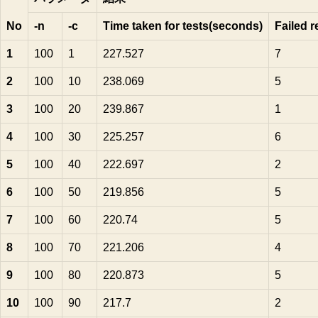
ス
No
-n
-c
Time taken for tests(seconds)
Failed 
へ
の
1
100
1
227.527
7
2
100
10
238.069
5
3
100
20
239.867
1
4
100
30
225.257
6
5
100
40
222.697
2
6
100
50
219.856
5
7
100
60
220.74
5
8
100
70
221.206
4
9
100
80
220.873
5
10
100
90
217.7
2