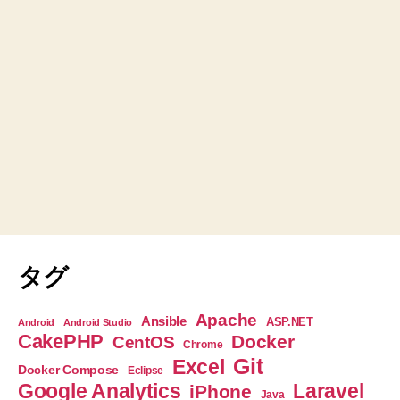
タグ
Apache
Ansible
ASP.NET
Android
Android Studio
CakePHP
Docker
CentOS
Chrome
Git
Excel
Docker Compose
Eclipse
Google Analytics
Laravel
iPhone
Java