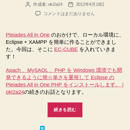
作成者:
oki2a24
2012年4月18日
投
投
稿
稿
EC-
コメントはまだありません
者
日
CUBE
を
Eclipse
Pleiades All in One
のおかけで、ローカル環境に、
+
Eclipse + XAMPP を簡単に作ることができまし
XAMPP
た。今回は、そこに
EC-CUBE
を入れていきま
環
す！
境
に
Apach 、MySAQL 、PHP を Windows 環境でも開
イ
ン
発できるように簡☆単さを重視して Eclipse の
ス
Pleiades All in One PHP をインストールします。 |
ト
oki2a24
の続きのお話となります。
ー
ル
“EC-
す
続きを読む
CUBE
る
を
の
は
で
Eclipse