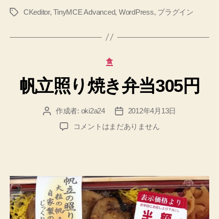
変
CKeditor
,
TinyMCE Advanced
,
WordPress
,
プラグイン
タ
更
グ
し
ま
し
カ
食
た！
テ
あ
帆立照り焼き弁当305円
ゴ
リ
っ、
ー
WordPress
作成者:
oki2a24
2012年4月13日
投
投
プ
稿
稿
帆
コメントはまだありません
ラ
者
日
立
グ
照
り
イ
焼
ン
き
の
弁
お
当
話
305