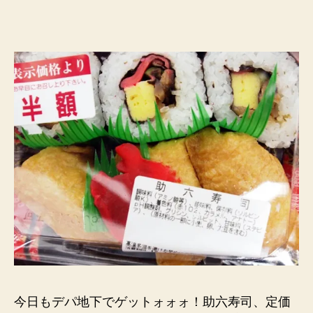
寿
司
194
円
へ
の
今日もデパ地下でゲットォォォ！助六寿司、定価