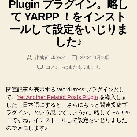
Plugin プラグイン。略し
て YARPP ！をインスト
ールして設定をいじりま
した♪
作成者:
oki2a24
2012年4月10日
投
投
稿
稿
関
コメントはまだありません
者
日
連
す
る
関連記事を表示する WordPress プラグインとし
記
て、
Yet Another Related Posts Plugin
を導入しま
事
した！日本語にすると、さらにもっと関連投稿プ
を
ラグイン、という感じでしょうか。略して YARPP
投
！ですね。インストールして設定をいじりました
稿
のでメモします♪
に
表