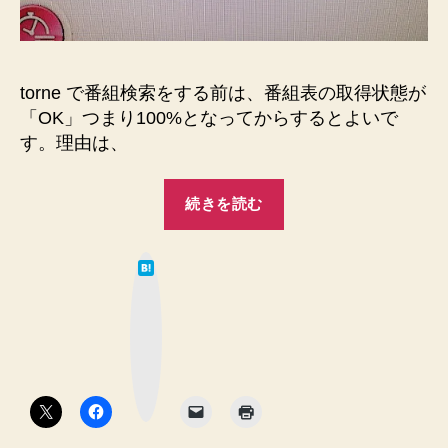
状
ト
態
ー
が
ル
「OK」
torne で番組検索をする前は、番組表の取得状態が
と
し
「OK」つまり100%となってからするとよいで
な
ま
っ
す。理由は、
す。”
て
か
“torne
続きを読む
ら
で
に
番
し
は
組
ま
て
な
し
検
ブ
ょ
ッ
索
ク
う
マ
を
ー
へ
ク
す
の
ボ
タ
る
ン
前