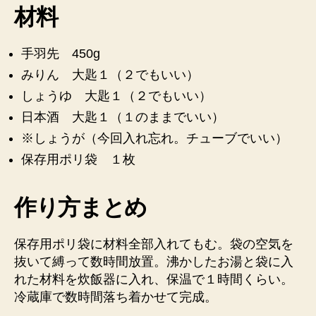
手
材料
羽
先
料
手羽先 450g
理
みりん 大匙１（２でもいい）
法
【作
しょうゆ 大匙１（２でもいい）
り
日本酒 大匙１（１のままでいい）
お
※しょうが（今回入れ忘れ。チューブでいい）
き
レ
保存用ポリ袋 １枚
シ
ピ】
作り方まとめ
へ
の
保存用ポリ袋に材料全部入れてもむ。袋の空気を
抜いて縛って数時間放置。沸かしたお湯と袋に入
れた材料を炊飯器に入れ、保温で１時間くらい。
冷蔵庫で数時間落ち着かせて完成。