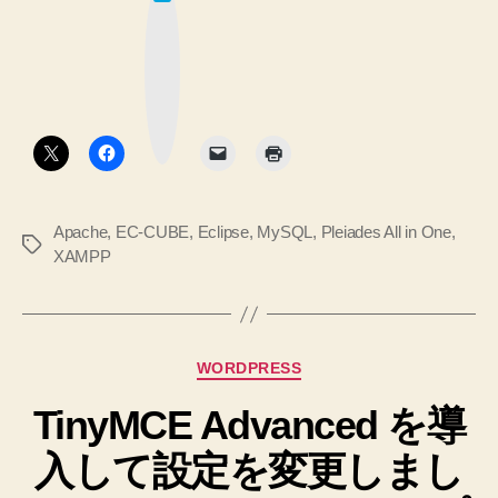
て
す！
な
+
ブ
へ
ッ
XAMPP
ク
の
マ
環
ー
ク
境
ボ
タ
に
ン
イ
ン
Apache
,
EC-CUBE
,
Eclipse
,
MySQL
,
Pleiades All in One
,
ス
タ
XAMPP
ト
グ
ー
ル
す
カ
WORDPRESS
る
テ
TinyMCE Advanced を導
ゴ
の
リ
で
入して設定を変更しまし
ー
す！”