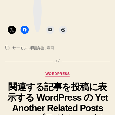
モ
ブ
ッ
ン
ク
マ
巻
ー
ク
325
ボ
タ
円”
ン
サーモン
,
半額弁当
,
寿司
タ
グ
カ
WORDPRESS
テ
関連する記事を投稿に表
ゴ
リ
示する WordPress の Yet
ー
Another Related Posts