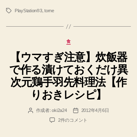
は、
PlayStation®3
,
torne
タ
番
グ
組
表
の
カ
食
取
テ
得
【ウマすぎ注意】炊飯器
ゴ
リ
状
で作る漬けておくだけ異
ー
態
が
次元鶏手羽先料理法【作
「OK」
りおきレシピ】
と
な
作成者:
oki2a24
2012年4月6日
投
投
っ
稿
稿
て
【ウ
2件のコメント
者
日
マ
か
す
ら