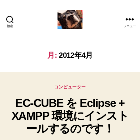
検索
メニュー
oki2a24
月:
2012年4月
カ
コンピューター
テ
EC-CUBE を Eclipse +
ゴ
リ
XAMPP 環境にインスト
ー
ールするのです！