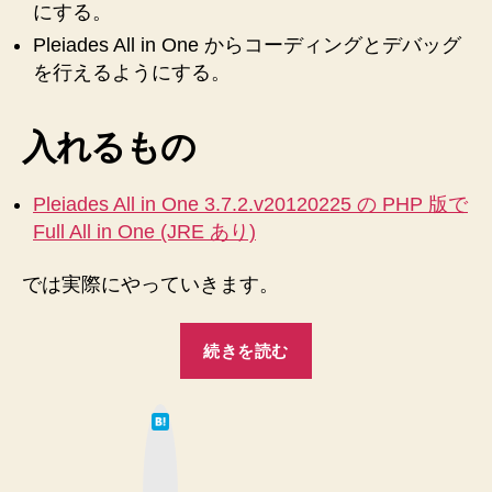
環
にする。
ン
境
ス
Pleiades All in One からコーディングとデバッグ
で
を行えるようにする。
ト
も
ー
開
発
ル
入れるもの
で
し
き
て
る
Pleiades All in One 3.7.2.v20120225 の PHP 版で
設
よ
Full All in One (JRE あり)
う
定
に
を
では実際にやっていきます。
簡
い
☆
“Apach
じ
単
続きを読む
、
り
さ
を
MySAQL
ま
重
は
、
し
て
視
な
PHP
た
ブ
し
ッ
を
♪”
て
ク