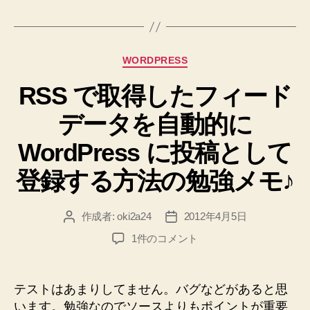
グ
漬
け
て
カ
WORDPRESS
お
テ
く
RSS で取得したフィード
ゴ
リ
だ
データを自動的に
ー
け
異
WordPress に投稿として
次
登録する方法の勉強メモ♪
元
鶏
作成者:
oki2a24
2012年4月5日
投
投
手
稿
稿
羽
RSS
1件のコメント
者
日
で
先
取
料
得
テストはあまりしてません。バグなどがあると思
理
し
います。勉強なのでソースよりもポイントが重要