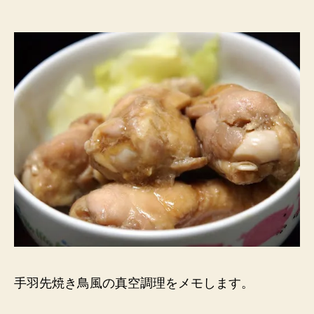
ぎ
に
注
し
意】
炊
ま
飯
し
器
ょ
で
う”
作
る
漬
け
て
お
く
だ
け
異
次
手羽先焼き鳥風の真空調理をメモします。
元
鶏