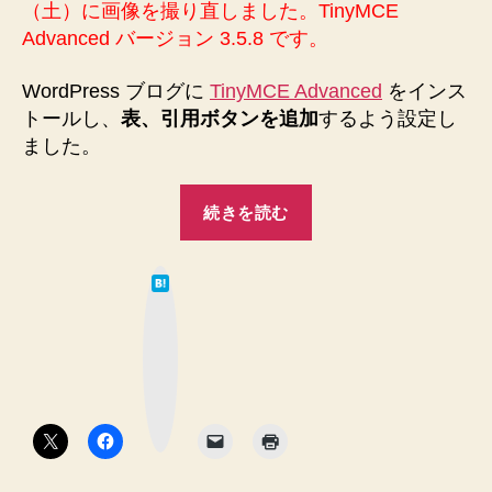
（土）に画像を撮り直しました。TinyMCE
た！
Advanced バージョン 3.5.8 です。
あ
っ、
WordPress ブログに
TinyMCE Advanced
をインス
WordPress
トールし、
表、引用ボタンを追加
するよう設定し
プ
ラ
ました。
グ
イ
“TinyMCE
続きを読む
ン
Advanced
の
を
お
は
導
話
て
な
で
入
ブ
す
ッ
し
ク
っ！
マ
て
ー
へ
ク
設
ボ
の
タ
定
ン
を