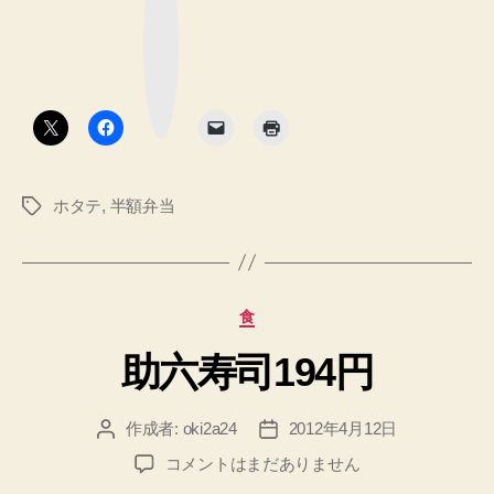
焼
ブ
ッ
き
ク
マ
弁
ー
ク
当
ボ
タ
305
ン
円”
ホタテ
,
半額弁当
タ
グ
カ
食
テ
助六寿司194円
ゴ
リ
ー
作成者:
oki2a24
2012年4月12日
投
投
稿
稿
助
コメントはまだありません
者
日
六