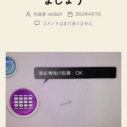
さ
を
作成者:
oki2a24
2012年4月7日
投
投
重
稿
稿
torne
コメントはまだありません
視
者
日
で
し
番
て
組
Eclipse
検
索
の
を
Pleiades
す
All
る
in
前
One
は、
番
PHP
組
を
表
イ
の
ン
取
得
ス