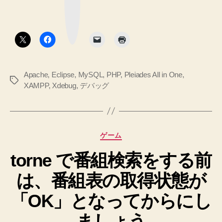
マ
Windows
Eclipse
ー
ク
の
環
ボ
タ
Pleiades
境
ン
All
で
in
も
One
Apache
,
Eclipse
,
MySQL
,
PHP
,
Pleiades All in One
,
PHP
開
タ
XAMPP
,
Xdebug
,
デバッグ
を
発
グ
イ
で
ン
き
ス
ト
る
カ
ゲーム
ー
よ
テ
ル
torne で番組検索をする前
ゴ
う
し
リ
に
ま
は、番組表の取得状態が
ー
簡
す。
「OK」となってからにし
へ
☆
の
単
ましょう