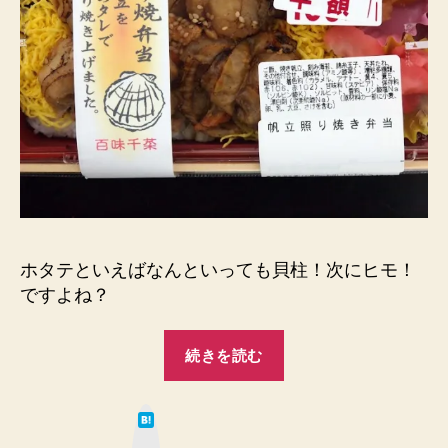
円
で
へ
す
の
っ！”
ホタテといえばなんといっても貝柱！次にヒモ！
ですよね？
“帆
続きを読む
立
照
は
り
て
な