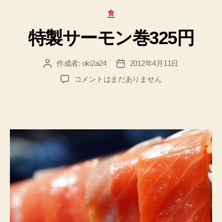
カ
食
テ
特製サーモン巻325円
ゴ
リ
ー
作成者:
oki2a24
2012年4月11日
投
投
稿
稿
特
コメントはまだありません
者
日
製
サ
ー
モ
ン
巻
325
円
へ
の