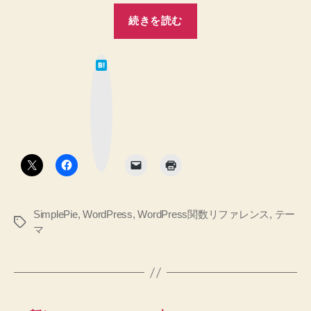
“RSS
録
続きを読む
す
で
る
取
方
は
得
て
法
な
し
の
ブ
ッ
た
勉
ク
マ
強
フ
ー
メ
ク
ィ
ボ
モ
タ
ー
ン
♪
ド
へ
の
デ
SimplePie
,
WordPress
,
WordPress関数リファレンス
,
テー
ー
タ
マ
タ
グ
を
自
動
投