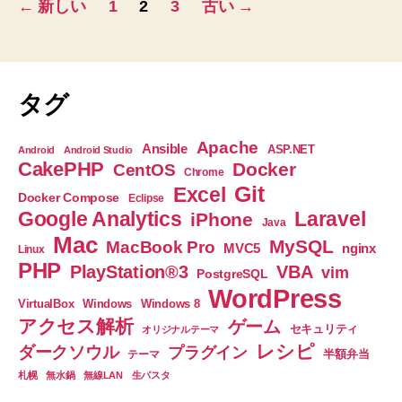
的
←
新しい
1
2
3
古い
→
に
稿
WordPress
の
に
投
ペ
タグ
稿
ー
と
Apache
Ansible
ASP.NET
Android
Android Studio
CakePHP
Docker
CentOS
し
ジ
Chrome
Git
Excel
て
Docker Compose
Eclipse
送
Google Analytics
Laravel
iPhone
登
Java
Mac
録
り
MySQL
MacBook Pro
nginx
MVC5
Linux
す
PHP
PlayStation®3
VBA
vim
PostgreSQL
る
WordPress
VirtualBox
Windows
Windows 8
方
アクセス解析
ゲーム
セキュリティ
オリジナルテーマ
法
レシピ
ダークソウル
プラグイン
半額弁当
テーマ
の
札幌
無水鍋
無線LAN
生パスタ
勉