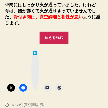
※肉にはしっかり火が通っていました。けれど、
骨は、髄が赤くて火が通りきっていませんでし
た。
骨付き肉は、真空調理と相性が悪い
ように感
じます。
“【ウ
続きを読む
マ
す
は
ぎ
て
な
注
ブ
ッ
意】
ク
マ
炊
ー
ク
飯
ボ
タ
器
ン
で
作
レシピ
,
真空調理
,
鶏
タ
る