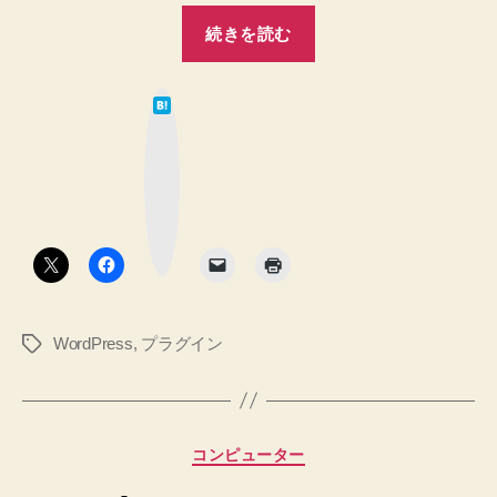
示
“関
続きを読む
す
連
る
す
WordPress
は
る
の
て
な
Yet
記
ブ
Another
ッ
事
ク
Related
マ
を
ー
Posts
ク
投
ボ
Plugin
タ
稿
プ
ン
ラ
に
グ
表
イ
WordPress
,
プラグイン
タ
示
ン。
グ
す
略
し
る
て
WordPress
カ
YARPP
コンピューター
の
テ
！