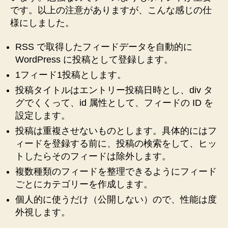
法
た
です。以上の注意がありますが、こんな感じの仕
フ
【作
様にしました。
ィ
り
ー
お
RSS で取得したフィードデータを自動的に
ド
き
デ
WordPress に投稿として登録します。
レ
ー
1フィード1投稿とします。
タ
シ
投稿タイトルはエントリー投稿日時とし、div タ
を
ピ】”
グでくくって、id 属性として、フィードの ID を
自
動
設定します。
的
投稿は重複させないものとします。具体的にはフ
に
ィードを登録する前に、投稿の検索をして、ヒッ
WordPress
トしたらそのフィードは除外します。
に
投
複数種類のフィードを整理できるようにフィード
稿
ごとにカテゴリーを作成します。
と
個人的に使うだけ（公開しない）ので、性能は度
し
外視します。
て
登