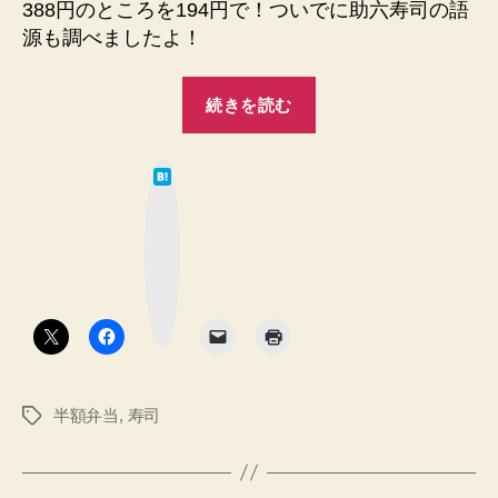
388円のところを194円で！ついでに助六寿司の語
源も調べましたよ！
“助
続きを読む
六
寿
は
司
て
な
194
ブ
ッ
円”
ク
マ
ー
ク
ボ
タ
ン
半額弁当
,
寿司
タ
グ