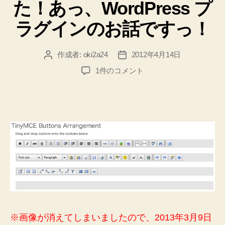
た！あっ、WordPress プ
ラグインのお話ですっ！
作成者:
oki2a24
2012年4月14日
投
投
稿
稿
TinyMCE
1件のコメント
者
日
Advanced
を
導
入
し
て
設
定
を
変
更
し
ま
※画像が消えてしまいましたので、2013年3月9日
し