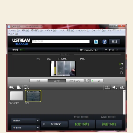
で
配
信
す
る
前
の
軽
め
な
設
定
３
つ
し
ま
す
♪
へ
の