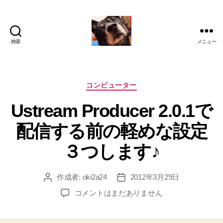
検索
メニュー
oki2a24
カ
コンピューター
テ
Ustream Producer 2.0.1で
ゴ
リ
配信する前の軽めな設定
ー
３つします♪
作成者:
oki2a24
2012年3月29日
投
投
稿
稿
Ustream
コメントはまだありません
者
日
Producer
2.0.1