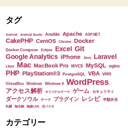
タグ
Apache
Ansible
ASP.NET
Android
Android Studio
CakePHP
Docker
CentOS
Chrome
Git
Excel
Docker Compose
Eclipse
Google Analytics
Laravel
iPhone
Java
Mac
MySQL
MacBook Pro
nginx
MVC5
Linux
PHP
PlayStation®3
VBA
vim
PostgreSQL
WordPress
VirtualBox
Windows
Windows 8
アクセス解析
ゲーム
セキュリティ
オリジナルテーマ
レシピ
ダークソウル
プラグイン
半額弁当
テーマ
札幌
無水鍋
無線LAN
生パスタ
カテゴリー