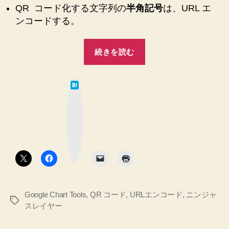
れ
QR コード化する文字列の
半角記号
は、URL エ
し
ンコードする。
ま
す
“QR
→
続きを読む
コ
解
ー
決
は
で
ド
て
き
な
が
ブ
ま
ッ
文
ク
し
マ
字
ー
た
ク
化
♪
ボ
タ
へ
け・
ン
の
末
尾
Google Chart Tools
,
QR コード
,
URLエンコード
,
ニンジャ
切
タ
スレイヤー
れ
グ
し