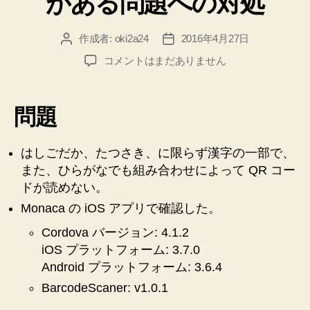
がある問題への対処
作成者:
oki2a24
2016年4月27日
投
投
稿
稿
Monaca
コメントはまだありません
者
日
の
BarcodeScaner
プ
問題
ラ
グ
イ
はしごだか、たつさき、に限らず漢字の一部で、
ン
また、ひらがなでも組み合わせによって QR コー
に
ドが読めない。
は
Monaca の iOS アプリで確認した。
読
め
Cordova バージョン: 4.1.2
な
iOS プラットフォーム: 3.7.0
い
Android プラットフォーム: 3.6.4
全
BarcodeScaner: v1.0.1
角
文