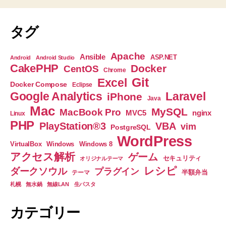
ま
す
タグ
→
解
Apache
Ansible
ASP.NET
Android
Android Studio
決
CakePHP
Docker
CentOS
Chrome
で
Git
Excel
Docker Compose
Eclipse
き
Google Analytics
Laravel
iPhone
Java
ま
Mac
MySQL
MacBook Pro
nginx
MVC5
Linux
し
PHP
PlayStation®3
VBA
vim
PostgreSQL
た
WordPress
VirtualBox
Windows
Windows 8
♪”
アクセス解析
ゲーム
セキュリティ
オリジナルテーマ
レシピ
ダークソウル
プラグイン
半額弁当
テーマ
札幌
無水鍋
無線LAN
生パスタ
カテゴリー