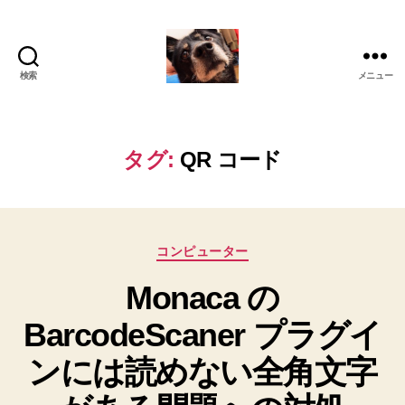
検索
メニュー
oki2a24
タグ:
QR コード
カ
コンピューター
テ
Monaca の
ゴ
リ
BarcodeScaner プラグイ
ー
ンには読めない全角文字