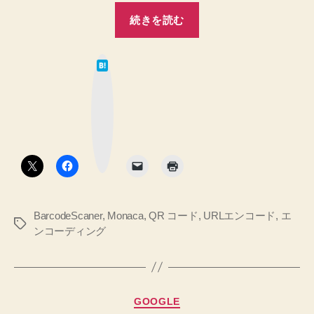
字
“Monaca
続きを読む
が
の
あ
BarcodeScaner
る
は
プ
問
て
な
ラ
題
ブ
ッ
へ
グ
ク
の
マ
イ
ー
対
ク
ン
ボ
処
タ
に
へ
ン
の
は
読
BarcodeScaner
,
Monaca
,
QR コード
,
URLエンコード
,
エ
め
タ
ンコーディング
な
グ
い
全
角
カ
GOOGLE
文