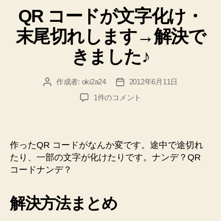
テ
QR コードが文字化け・
ゴ
字
リ
が
末尾切れします→解決で
ー
あ
きました♪
る
問
題
作成者:
oki2a24
2012年6月11日
投
投
へ
稿
稿
QR
1件のコメント
者
日
の
コ
ー
対
ド
処”
が
作ったQR コードがなんか変です。途中で途切れ
文
たり、一部の文字が化けたりです。ナンデ？QR
字
コードナンデ？
化
け・
末
解決方法まとめ
尾
切