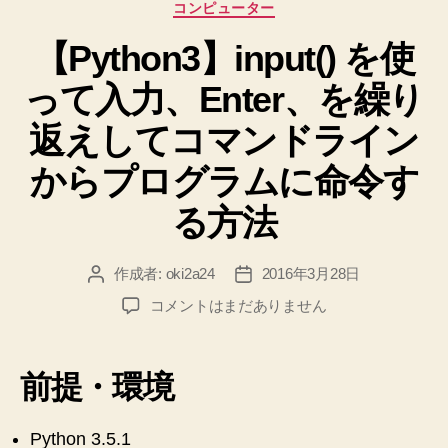
カ
た
コンピューター
ア
テ
♪
ル。
【Python3】input() を使
ゴ
へ
リ
の
コ
って入力、Enter、を繰り
ー
ー
デ
返えしてコマンドライン
ィ
からプログラムに命令す
ン
グ
る方法
サ
ン
作成者:
oki2a24
2016年3月28日
投
投
プ
稿
稿
【Python3】
コメントはまだありません
ル
者
日
input()
問
を
題
使
前提・環境
っ
を
て
や
入
Python 3.5.1