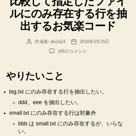
比較して指定したファイ
し
た”
ルにのみ存在する行を抽
出するお気楽コード
作成者:
oki2a24
2016年3月25日
投
投
稿
稿
【Python
2件のコメント
者
日
3】
フ
ァ
やりたいこと
イ
ル
を
big.txt にのみ存在する行を抽出したい。
比
ddd、eee を抽出したい。
較
し
small.txt にのみ存在する行は対象外
て
bbb は small.txt にのみ存在するが、いらな
指
い。
定