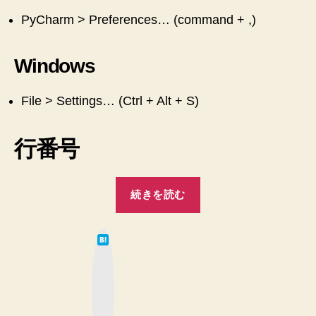
PyCharm > Preferences… (command + ,)
Windows
File > Settings… (Ctrl + Alt + S)
行番号
“PyCharm
続きを読む
の
設
は
定
て
な
メ
ブ
ッ
モ”
ク
マ
ー
ク