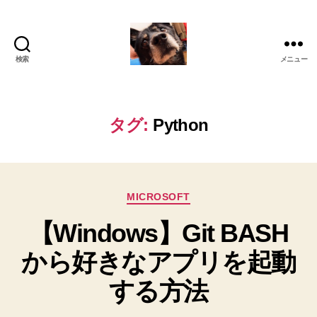
検索
メニュー
oki2a24
タグ:
Python
カ
MICROSOFT
テ
【Windows】Git BASH
ゴ
リ
から好きなアプリを起動
ー
する方法