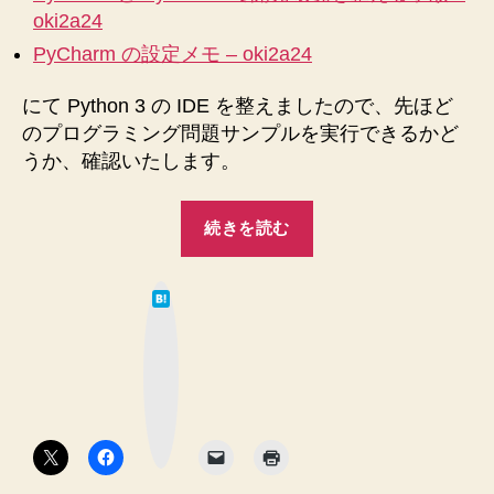
題
oki2a24
を
PyCharm の設定メモ – oki2a24
解
く
環
にて Python 3 の IDE を整えましたので、先ほど
境
のプログラミング問題サンプルを実行できるかど
を
うか、確認いたします。
整
え
“PyCharm
ま
続きを読む
で
す
Python
へ
は
の
3
て
な
の
ブ
ッ
プ
ク
マ
ロ
ー
ク
グ
ボ
タ
ラ
ン
ミ