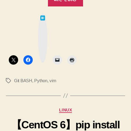
Git
の
BASH
は
か
て
な
ら
ブ
ッ
好
ク
マ
き
ー
ク
な
ボ
タ
ア
ン
プ
リ
Git BASH
,
Python
,
vim
タ
を
グ
起
動
す
カ
LINUX
る
テ
方
【CentOS 6】pip install
ゴ
リ
法”