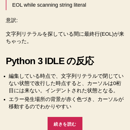
literal
EOL while scanning string literal
に
エ
命
ラ
意訳:
令
ー
す
に
文字列リテラルを探している間に最終行(EOL)が来
つ
る
ちゃった。
い
方
て
法”
調
Python 3 IDLE の反応
べ
ま
し
編集している時点で、文字列リテラルで閉じてい
た
ない状態で改行した時点すると、カーソルは0桁
へ
目には来ない。インデントされた状態となる。
の
エラー発生場所の背景が赤く色づき、カーソルが
移動するのでわかりやすい
“【Python
続きを読む
3】