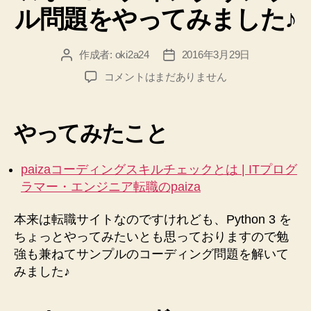
【あ
ル問題をやってみました♪
ま
り
作成者:
oki2a24
2016年3月29日
投
投
良
稿
稿
く
【Python
コメントはまだありません
者
日
3】
な
は
い】”
じ
やってみたこと
め
て
の
paizaコーディングスキルチェックとは | ITプログ
paisa
ラマー・エンジニア転職のpaiza
入
門
本来は転職サイトなのですけれども、Python 3 を
チ
ちょっとやってみたいとも思っておりますので勉
ュ
強も兼ねてサンプルのコーディング問題を解いて
ー
みました♪
ト
リ
ア