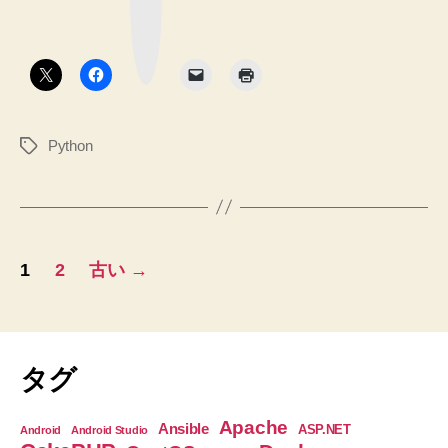
マ
を
ー
楽
ク
比
コ
ボ
タ
ー
較
ン
ド
し
へ
て
の
Python
タ
指
グ
定
し
た
投
フ
1
2
古い
→
ァ
稿
イ
の
ル
に
ペ
タグ
の
ー
み
Apache
Ansible
ASP.NET
Android
Android Studio
存