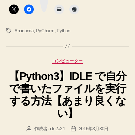
ボ
順
タ
と
ン
へ
PyCharm
の
で
Anaconda
,
PyCharm
,
Python
タ
開
グ
発
環
境
カ
コンピューター
を
テ
整
【Python3】IDLE で自分
ゴ
リ
え
で書いたファイルを実行
ー
る
手
する方法【あまり良くな
順”
い】
作成者:
oki2a24
2016年3月30日
投
投