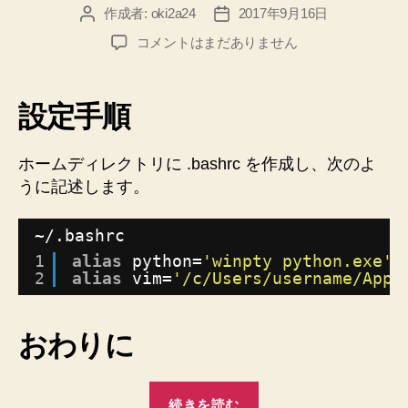
作成者:
oki2a24
2017年9月16日
投
投
稿
稿
【Windows】
コメントはまだありません
者
日
Git
BASH
か
設定手順
ら
好
き
ホームディレクトリに .bashrc を作成し、次のよ
な
うに記述します。
ア
プ
~/.bashrc
リ
1
alias
python=
'winpty python.exe'
を
2
alias
vim=
'/c/Users/username/AppD
起
動
す
おわりに
る
方
法
“【Windows】
へ
続きを読む