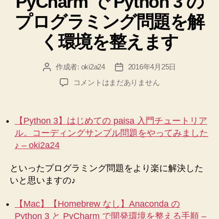
PyCharm で Python 3 の
リ
ー
プログラミング問題を解
ー
ル
が
く環境を整えます
失
敗
作成者:
oki2a24
2016年4月25日
投
投
す
稿
稿
PyCharm
コメントはまだありません
る”
者
日
で
Python
3
【Python 3】はじめての paisa 入門チュートリア
の
ル。コーディングサンプル問題をやってみました
プ
♪ – oki2a24
ロ
グ
といったプログラミング問題をより楽に解決した
ラ
ミ
いと思いますの♪
ン
グ
【Mac】【Homebrew なし】Anaconda の
問
Python 3 と PyCharm で開発環境を整える手順 –