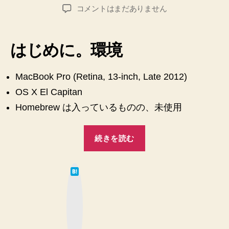
稿
稿
【Mac】
コメントはまだありません
者
日
【Homebrew
な
し】
はじめに。環境
Anaconda
の
Python
MacBook Pro (Retina, 13-inch, Late 2012)
3
OS X El Capitan
と
Homebrew は入っているものの、未使用
PyCharm
で
“【Mac】
開
続きを読む
発
【Homebrew
環
な
境
は
し】
を
て
な
Anaconda
整
ブ
ッ
え
の
ク
マ
る
Python
ー
手
ク
3