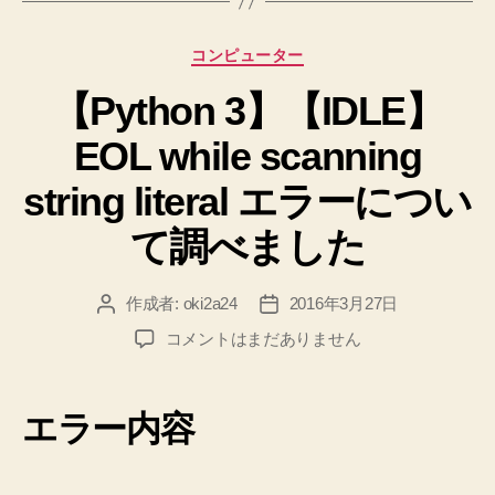
え
し
カ
コンピューター
て
テ
コ
【Python 3】【IDLE】
ゴ
リ
マ
EOL while scanning
ー
ン
ド
string literal エラーについ
ラ
て調べました
イ
ン
作成者:
oki2a24
2016年3月27日
投
投
か
稿
稿
ら
【Python
コメントはまだありません
者
日
3】
プ
【IDLE】
ロ
EOL
エラー内容
グ
while
ラ
scanning
string
ム