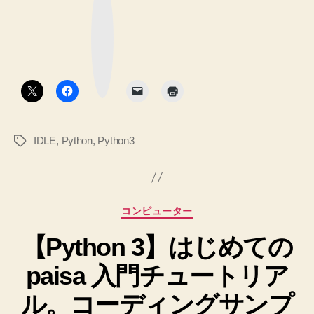
【あ
な
分
ブ
ま
ッ
で
り
ク
マ
良
書
ー
ク
く
い
ボ
な
タ
た
ン
い】
フ
へ
ァ
の
IDLE
,
Python
,
Python3
タ
イ
グ
ル
を
実
カ
コンピューター
行
テ
す
【Python 3】はじめての
ゴ
リ
る
paisa 入門チュートリア
ー
方
法
ル。コーディングサンプ