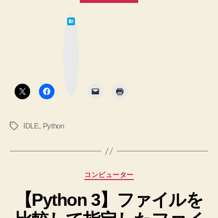
【IDLE】
は
EOL
て
な
while
ブ
ッ
scanning
ク
マ
string
ー
ク
literal
ボ
タ
エ
ン
ラ
ー
IDLE
,
Python
タ
に
グ
つ
い
て
カ
コンピューター
調
テ
べ
【Python 3】ファイルを
ゴ
リ
ま
ー