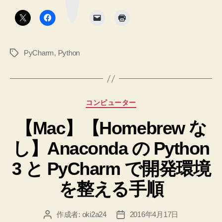
ボ
タ
ン
PyCharm
,
Python
タ
グ
カ
コンピューター
テ
【Mac】【Homebrew な
ゴ
リ
し】Anaconda の Python
ー
3 と PyCharm で開発環境
を整える手順
作成者:
oki2a24
2016年4月17日
投
投