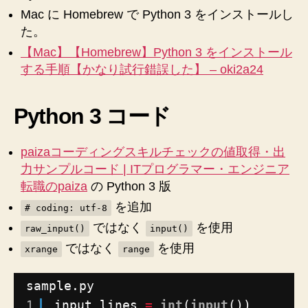
っ
力、
Mac に Homebrew で Python 3 をインストールし
て
Enter、
た。
を
み
【Mac】【Homebrew】Python 3 をインストール
繰
ま
り
する手順【かなり試行錯誤した】 – oki2a24
し
返
た
え
Python 3 コード
し
♪”
て
コ
paizaコーディングスキルチェックの値取得・出
マ
力サンプルコード | ITプログラマー・エンジニア
ン
転職のpaiza
の Python 3 版
ド
ラ
を追加
# coding: utf-8
イ
ではなく
を使用
raw_input()
input()
ン
ではなく
を使用
か
xrange
range
ら
プ
sample.py
ロ
1
input_lines 
=
int
(
input
())