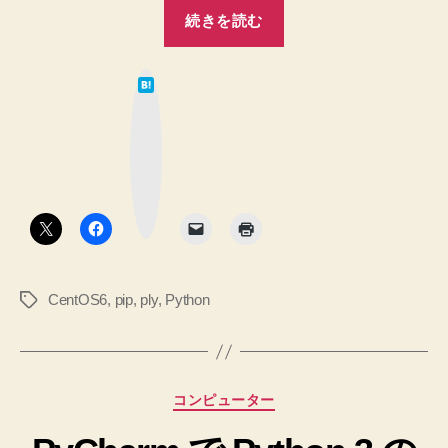
“【CentOS
続きを読む
イ
6】
ン
pip
ス
は
install
ト
て
な
ー
ply==3.4
ブ
ル
ッ
す
ク
が
マ
る
ー
失
ク
と
敗
ボ
タ
す
yum
ン
る
で
へ
の
の
CentOS6
,
pip
,
ply
,
Python
タ
python-
グ
pip
イ
ン
カ
コンピューター
ス
テ
ト
ゴ