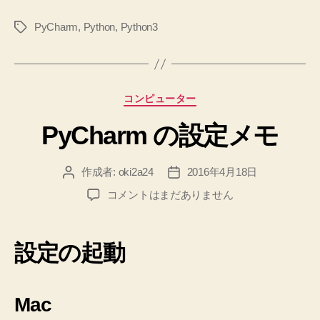
ン
PyCharm
,
Python
,
Python3
タ
グ
グ
問
題
を
カ
コンピューター
解
テ
く
PyCharm の設定メモ
ゴ
リ
環
ー
境
作成者:
oki2a24
2016年4月18日
投
投
を
稿
稿
PyCharm
コメントはまだありません
整
者
日
の
え
設
定
ま
設定の起動
メ
す”
モ
へ
Mac
の