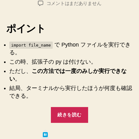
稿
稿
【Python3】
コメントはまだありません
者
日
IDLE
で
自
ポイント
分
で
書
で Python ファイルを実行でき
import file_name
い
る。
た
この時、拡張子の py は付けない。
フ
ただし、
この方法では一度のみしか実行できな
ァ
イ
い
。
ル
結局、ターミナルから実行したほうが何度も確認
を
できる。
実
行
“【Python3】
す
続きを読む
IDLE
る
方
で
法
は
自
て