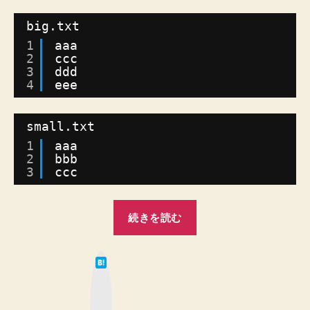
し
た
big.txt
フ
1
aaa
ァ
2
ccc
イ
3
ddd
ル
4
eee
に
の
small.txt
み
存
1
aaa
在
2
bbb
3
ccc
す
る
行
“【Python
を
続きを読む
3】
抽
フ
出
は
す
ァ
て
る
な
イ
ブ
お
ッ
ル
ク
気