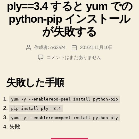
ply==3.4 すると yum での
ー
python-pip インストール
が失敗する
作成者:
oki2a24
2016年11月10日
投
投
稿
稿
【CentOS
コメントはまだありません
者
日
6】
pip
install
失敗した手順
ply==3.4
す
る
yum -y --enablerepo=peel install python-pip
と
pip install ply==3.4
yum
yum -y --enablerepo=peel install python-ply
で
の
失敗
python-
pip