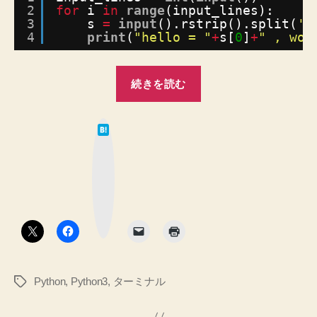
グ
2
for
i 
in
range
(input_lines):
ラ
3
s 
=
input
().rstrip().split(
',
ム
4
print
(
"hello = "
+
s[
0
]
+
" , wor
に
命
“【Python3】
令
続きを読む
input()
す
る
を
方
は
使
て
法
な
っ
ブ
へ
ッ
て
の
ク
マ
入
ー
ク
力、
ボ
タ
Enter、
ン
を
繰
Python
,
Python3
,
ターミナル
タ
り
グ
返