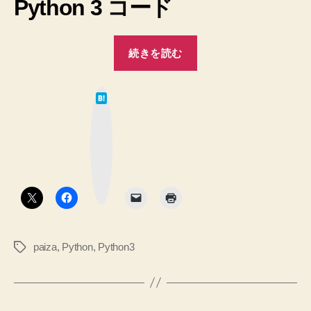
Python 3 コード
ル。
コ
ー
“【Python
続きを読む
デ
3】
ィ
は
ン
は
じ
グ
て
な
サ
め
ブ
ン
ッ
て
ク
プ
マ
の
ー
ル
ク
paisa
問
ボ
タ
題
入
ン
を
門
や
チ
っ
paiza
,
Python
,
Python3
タ
ュ
て
グ
ー
み
ま
ト
し
リ