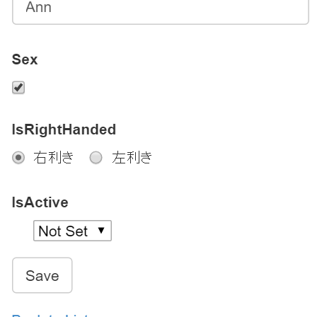
ル
♪
へ
の