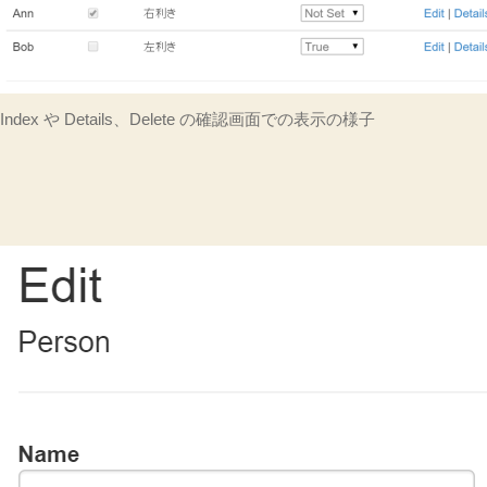
パ
テ
ィ
を
ビ
Index や Details、Delete の確認画面での表示の様子
ュ
ー
で
ラ
ジ
オ
ボ
タ
ン
表
示
す
る
サ
ン
プ