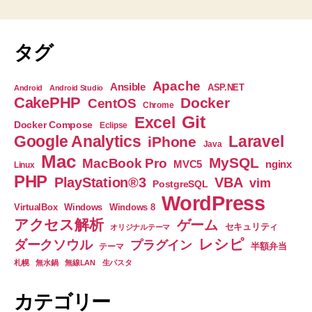
ラ
の
ジ
オ
ペ
タグ
ボ
ー
タ
Apache
Ansible
ASP.NET
Android
Android Studio
ン
CakePHP
Docker
CentOS
ジ
Chrome
表
Git
Excel
Docker Compose
Eclipse
送
示
Google Analytics
Laravel
iPhone
Java
す
Mac
り
MySQL
MacBook Pro
nginx
MVC5
Linux
る
PHP
PlayStation®3
VBA
vim
PostgreSQL
サ
WordPress
VirtualBox
Windows
Windows 8
ン
アクセス解析
ゲーム
セキュリティ
オリジナルテーマ
プ
レシピ
ダークソウル
プラグイン
半額弁当
テーマ
ル
札幌
無水鍋
無線LAN
生パスタ
♪”
カテゴリー