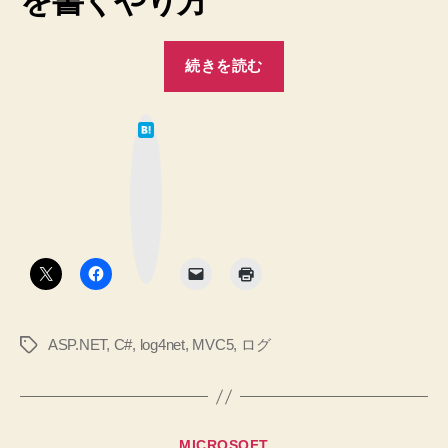
を書くやり方
“【ASP.NET
続きを読む
MVC5】
log4net
は
の
て
な
導
ブ
ッ
入
ク
マ
手
ー
ク
順
ボ
タ
メ
ン
モ
♪”
ASP.NET
,
C#
,
log4net
,
MVC5
,
ログ
タ
グ
カ
MICROSOFT