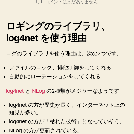
【ASP.NET
コメントはまだありません
者
日
MVC5】
log4net
の
ロギングのライブラリ、
導
入
log4net を使う理由
手
順
ログのライブラリを使う理由は、次の2つです。
メ
モ
♪
ファイルのロック、排他制御をしてくれる
へ
自動的にローテーションをしてくれる
の
log4net
と
NLog
の2種類がメジャーなようです。
log4net の方が歴史が長く、インターネット上の
知見が多い。
log4net の方が「枯れた技術」となっていそう。
NLog の方が更新されている。