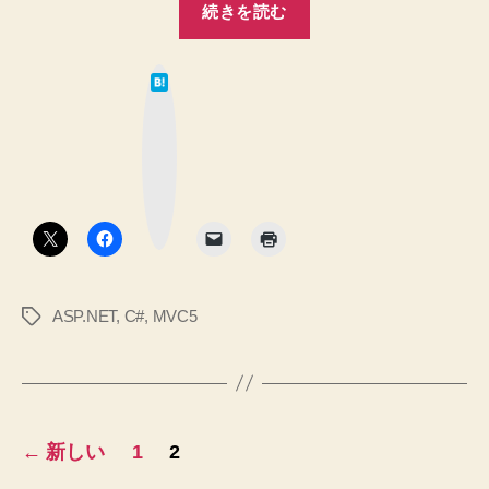
続きを読む
MVC5】
モ
は
デ
て
な
ル
ブ
ッ
の
ク
マ
bool
ー
ク
プ
ボ
タ
ロ
ン
パ
テ
ASP.NET
,
C#
,
MVC5
タ
ィ
グ
を
ビ
ュ
投
ー
←
新しい
1
2
で
稿