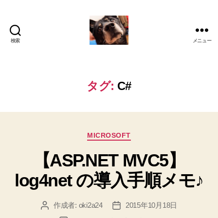
検索
メニュー
oki2a24
タグ:
C#
カ
MICROSOFT
テ
【ASP.NET MVC5】
ゴ
リ
log4net の導入手順メモ♪
ー
作成者:
oki2a24
2015年10月18日
投
投
稿
稿