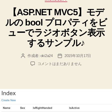
テ
【ASP.NET MVC5】モデ
ゴ
リ
ルの bool プロパティをビ
ー
ューでラジオボタン表示
するサンプル♪
作成者:
oki2a24
2015年10月17日
投
投
稿
稿
【ASP.NET
コメントはまだありません
者
日
MVC5】
モ
デ
ル
の
bool
プ
ロ