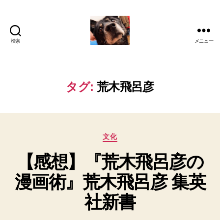
検索
メニュー
oki2a24
タグ:
荒木飛呂彦
カ
文化
テ
【感想】『荒木飛呂彦の
ゴ
リ
漫画術』荒木飛呂彦 集英
ー
社新書