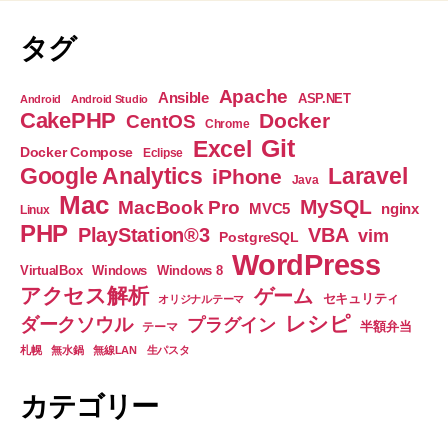
呂
タグ
彦
集
Apache
Ansible
ASP.NET
Android
Android Studio
英
CakePHP
Docker
CentOS
Chrome
社
Git
Excel
Docker Compose
Eclipse
新
Google Analytics
Laravel
iPhone
Java
書”
Mac
MySQL
MacBook Pro
nginx
MVC5
Linux
PHP
PlayStation®3
VBA
vim
PostgreSQL
WordPress
VirtualBox
Windows
Windows 8
アクセス解析
ゲーム
セキュリティ
オリジナルテーマ
レシピ
ダークソウル
プラグイン
半額弁当
テーマ
札幌
無水鍋
無線LAN
生パスタ
カテゴリー