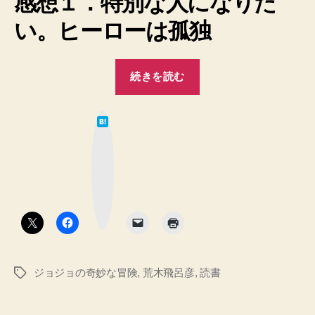
感想１．特別な人になりた
新
い。ヒーローは孤独
書
へ
の
“【感
続きを読む
想】
『荒
は
木
て
な
飛
ブ
ッ
呂
ク
マ
彦
ー
ク
の
ボ
タ
漫
ン
画
術』
ジョジョの奇妙な冒険
,
荒木飛呂彦
,
読書
タ
荒
グ
木
飛