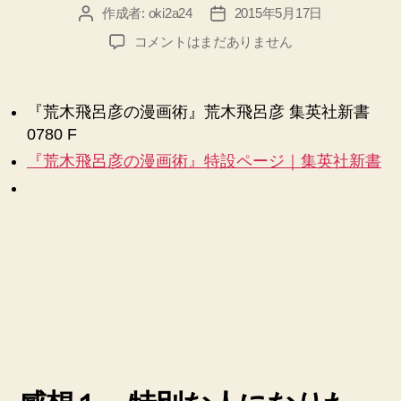
作成者:
oki2a24
2015年5月17日
投
投
稿
稿
【感
コメントはまだありません
者
日
想】
『荒
木
『荒木飛呂彦の漫画術』荒木飛呂彦 集英社新書
飛
0780 F
呂
彦
『荒木飛呂彦の漫画術』特設ページ｜集英社新書
の
漫
画
術』
荒
木
飛
呂
彦
集
英
社