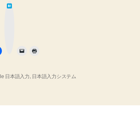
は
字
て
な
入
ブ
ッ
ク
力
マ
ー
「ど
ク
ボ
タ
ぅ」
ン
は
「dwu」
で
gle 日本語入力
,
日本語入力システム
す
の！
【あ
い・
き
ゃ