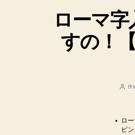
ローマ字
すの！
作
投
稿
者
ロー
ピン