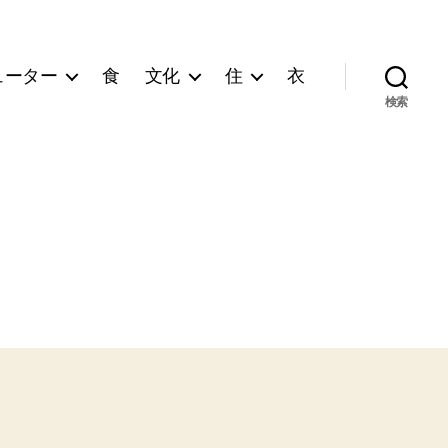
ューター
食
文化
住
衣
検索