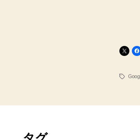
Goo
タ
グ
タグ