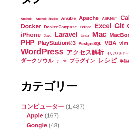
Ca
Apache
Ansible
ASP.NET
Android
Android Studio
Git
Excel
Docker
Docker Compose
Eclipse
Mac
Laravel
iPhone
MacBoo
Java
Linux
PHP
PlayStation®3
VBA
vim
PostgreSQL
WordPress
アクセス解析
オリジナルテー
レシピ
ダークソウル
プラグイン
半額
テーマ
カテゴリー
コンピューター
(1,437)
Apple
(167)
Google
(48)