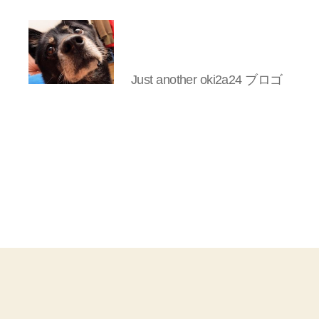
Just another oki2a24 ブロゴ
oki2a24