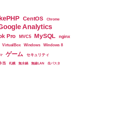
ん・
ど
kePHP
CentOS
Chrome
ぅ・
Google Analytics
い
MySQL
k Pro
nginx
MVC5
っ
VirtualBox
Windows
Windows 8
と！】”
ゲーム
セキュリティ
マ
弁当
札幌
無水鍋
無線LAN
生パスタ