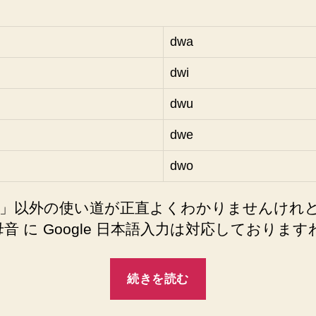
ぅ」
は
「dwu」
dwa
で
dwi
す
の！
dwu
【あ
い・
dwe
き
ゃ
dwo
ん・
ど
」以外の使い道が正直よくわかりませんけれ
ぅ・
い
 母音 に Google 日本語入力は対応しております
っ
と！】
“ロ
へ
続きを読む
ー
の
マ