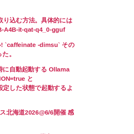
ama に取り込む方法。具体的には
A4B-it-qat-q4_0-gguf
feinate -dimsu` その
った。
に自動起動する Ollama
ON=true と
_0 を設定した状態で起動するよ
海道2026@6/6開催 感