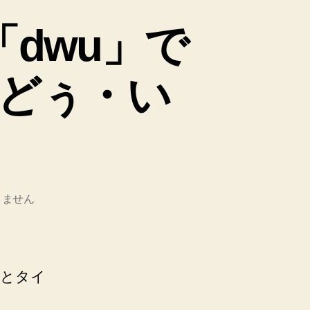
dwu」で
どぅ・い
りません
とタイ