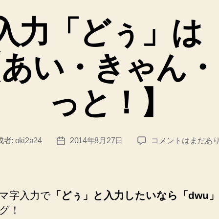
テ
ゴ
入力「どぅ」は「
リ
ー
【あい・きゃん・
っと！】
ロ
成者:
oki2a24
2014年8月27日
コメントはまだあ
投
ー
稿
マ
日
字
入
マ字入力で
「どぅ」と入力したいなら「dwu」
力
グ！
「ど