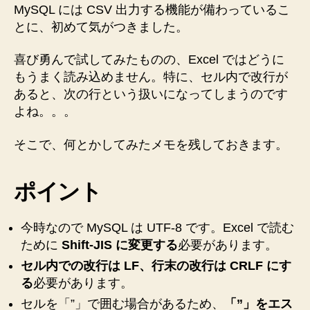
Excel
コ
MySQL には CSV 出力する機能が備わっているこ
で
ー
とに、初めて気がつきました。
使
ド
え
喜び勇んで試してみたものの、Excel ではどうに
に
る
もうまく読み込めません。特に、セル内で改行が
反
CSV
あると、次の行という扱いになってしまうのです
を
映
作
よね。。。
す
成
る
し
そこで、何とかしてみたメモを残しておきます。
方
ま
す！
法”
ポイント
で
き
る
今時なので MySQL は UTF-8 です。Excel で読む
だ
ために
Shift-JIS に変更する
必要があります。
け
簡
セル内での改行は LF、行末の改行は CRLF にす
単
る
必要があります。
に
セルを「”」で囲む場合があるため、
「”」をエス
♪