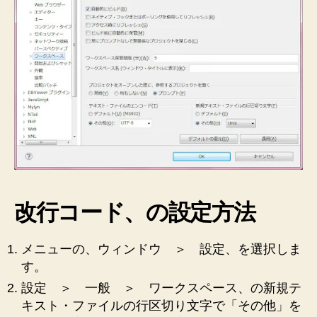
の
変
更
方
法
と
設
定
を
メ
モ
し
ま
す
改行コード、の設定方法
へ
の
メニューの、ウィンドウ ＞ 設定、を選択しま
す。
設定 ＞ 一般 ＞ ワークスペース、の新規テ
キスト・ファイルの行区切り文字で「その他」を