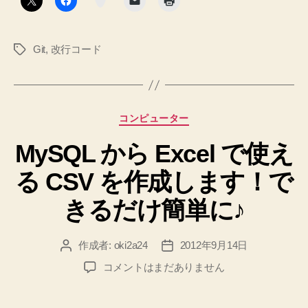
行
コ
Git
,
改行コード
タ
ー
グ
ド
を
揃
カ
コンピューター
え
テ
る
MySQL から Excel で使え
ゴ
リ
よ
る CSV を作成します！で
ー
う
に
きるだけ簡単に♪
設
定
作成者:
oki2a24
2012年9月14日
投
投
し、
稿
稿
MySQL
コメントはまだありません
既
者
日
か
存
ら