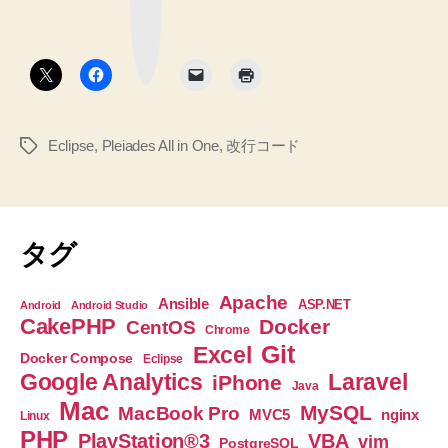
マ
ド
ー
ク
の
ボ
タ
変
ン
更
方
Eclipse
,
Pleiades All in One
,
改行コード
タ
法
グ
と
設
定
タグ
を
メ
Apache
Ansible
ASP.NET
Android
Android Studio
モ
CakePHP
Docker
CentOS
Chrome
し
Git
Excel
Docker Compose
Eclipse
ま
Google Analytics
Laravel
iPhone
Java
す”
Mac
MySQL
MacBook Pro
nginx
MVC5
Linux
PHP
PlayStation®3
VBA
vim
PostgreSQL