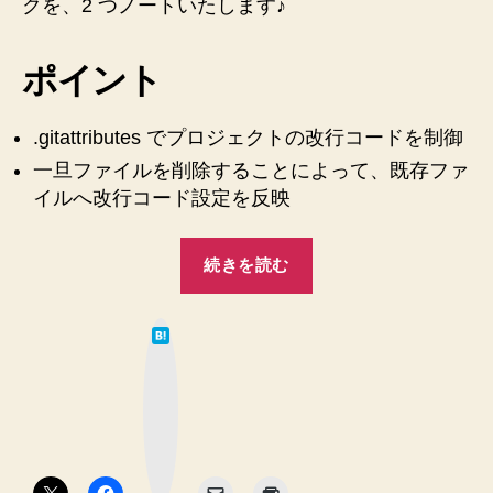
クを、2 つノートいたします♪
よ
う
に
ポイント
設
定
し、
.gitattributes でプロジェクトの改行コードを制御
既
一旦ファイルを削除することによって、既存ファ
存
イルへ改行コード設定を反映
コ
ー
“【Git】
ド
続きを読む
Windows
に
反
で
映
は
の
て
す
な
開
ブ
る
ッ
発
方
ク
マ
法
時
ー
ク
へ
に
ボ
の
タ
改
ン