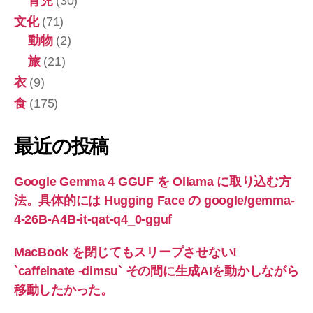
育児
(30)
文化
(71)
動物
(2)
旅
(21)
衣
(9)
食
(175)
最近の投稿
Google Gemma 4 GGUF を Ollama に取り込む方
法。具体的には Hugging Face の google/gemma-
4-26B-A4B-it-qat-q4_0-gguf
MacBook を閉じてもスリープさせない!
`caffeinate -dimsu` その間に生成AIを動かしながら
移動したかった。