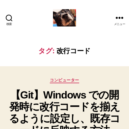
検索
メニュー
oki2a24
タグ:
改行コード
カ
コンピューター
テ
【Git】Windows での開
ゴ
リ
発時に改行コードを揃え
ー
るように設定し、既存コ