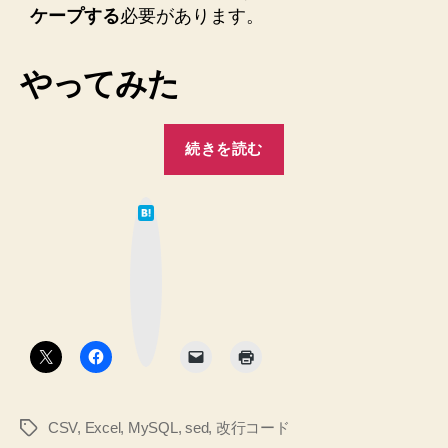
ケープする
必要があります。
へ
の
やってみた
“MySQL
続きを読む
か
ら
は
Excel
て
な
で
ブ
ッ
使
ク
マ
え
ー
ク
る
ボ
タ
CSV
ン
を
作
CSV
,
Excel
,
MySQL
,
sed
,
改行コード
タ
成