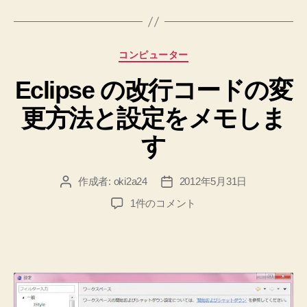
グ
し
ま
す！
カ
コンピューター
で
テ
き
Eclipse の改行コードの変
ゴ
リ
る
更方法と設定をメモしま
ー
だ
け
す
簡
単
作成者:
oki2a24
2012年5月31日
投
投
に
稿
稿
Eclipse
1件のコメント
♪”
者
日
の
改
行
コ
ー
ド