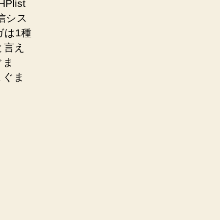
ist
信シス
は1種
と言え
ぐま
まぐま
、