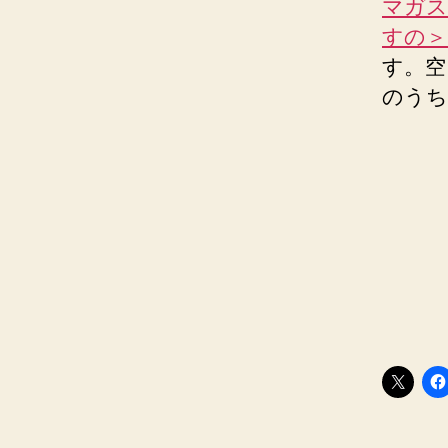
マガス
すの＞＜
す。空
のうち