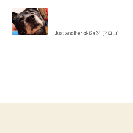
Just another oki2a24 ブロゴ
oki2a24