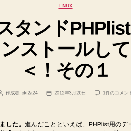
カ
ン
LINUX
テ
ス
ゴ
タンドPHPlist
リ
ト
ー
ー
インストールして
ル
し
て
＜！その１
い
ま
す
メ
作成者:
oki2a24
2012年3月20日
1件のコメン
投
投
の
ル
稿
稿
＞
マ
者
日
ガ
＜！
ス
そ
ました。
進んだことといえば、PHPlist用の
タ