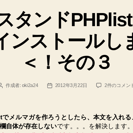
テ
ゴ
タンドPHPlist
リ
ー
インストールし
＜！その３
メ
作成者:
oki2a24
2012年3月22日
2件のコメン
投
投
ル
稿
稿
マ
者
日
ガ
ス
listでメルマガを作ろうとしたら、本文を入れ
タ
欄自体が存在しない
です。。。を解決します
ン