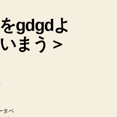
をgdgdよ
いまう＞
ト
データベ