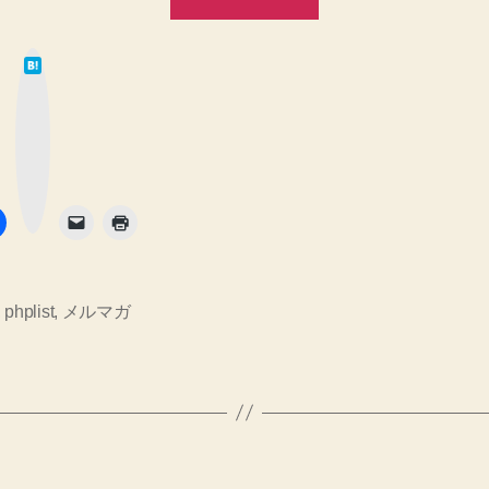
ル
ス
ト
マ
ー
は
ガ
て
ル
な
ス
ブ
し
ッ
ク
タ
て
マ
ー
い
ン
ク
ボ
ま
タ
ド
す
ン
PHPlist
の
＞
を
＜！
gdgd
,
phplist
,
メルマガ
そ
よ
の
ち
２
へ
よ
の
ち
イ