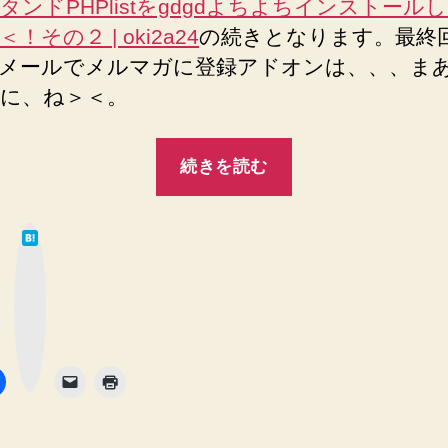
タンドPHPlistをgdgdよちよちインストール
ド
PHPlist
！その２ | oki2a24
の続きとなります。最終
を
メールでメルマガに登録アドオンは、、、ま
gdgd
に、ね＞＜。
よ
ち
“メ
よ
続きを読む
ち
ル
イ
マ
ン
は
ガ
ス
て
な
ト
ス
ブ
ッ
ー
ク
タ
マ
ル
ー
ン
ク
し
ボ
タ
ま
ド
ン
し
PHPlist
た
を
＞