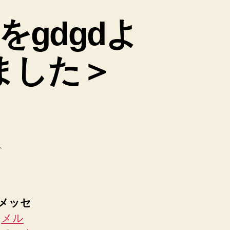
をgdgdよ
ました＞
ト
るメッセ
。
メル