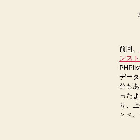
前回、
ンスト
PHP
データ
分もあ
ったよ
り、上
＞＜、