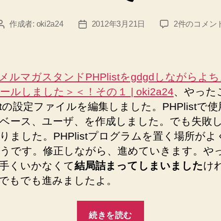
た
＞
メ
作成者:
oki2a24
2012年3月21日
2件のコメン
投
投
＜！
ル
稿
稿
そ
マ
者
日
ガ
の
ス
３”
メルマガスタンドPHPlistをgdgdしながらよ
タ
ールしました＞＜！その１ | oki2a24
、やった
ン
listの設定ファイルを編集しました。PHPlistで
ド
PHPlist
ベース、ユーザ、を作成しました。でも失敗
を
りました。PHPlistプログラムを置く場所がよ
gdgd
うです。修正しながら、進めていきます。や
よ
手くいかなくて
結局詰まってしまいました
け
ち
よ
でもでも進みましたよ。
ち
イ
“メ
ン
続きを読む