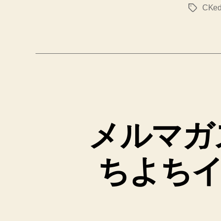
CKedi
タ
グ
メルマガス
ちよち