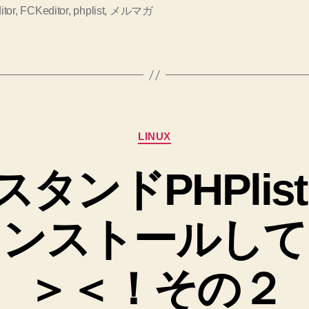
gdgd
＜！
tor
,
FCKeditor
,
phplist
,
メルマガ
そ
よ
の
ち
３
よ
へ
の
ち
イ
カ
ン
LINUX
テ
ス
ゴ
タンドPHPlist
リ
ト
ー
ー
インストールして
ル
し
ま
＞＜！その２
し