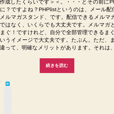
作成したくらいです＞＜。・・・とその前にPHPl
の
ン
に？ですよね？PHPlistというのは、メール配
２”
ド
PHPlist
メルマガスタンド、です。配信できるメルマガ
を
ではなく、いくらでも大丈夫です。メルマガ
gdgd
まぐ！ですけれど、自分で全部管理できるま
よ
いうイメージで大丈夫です。たぶん。ただ、
ち
よ
違って、明確なメリットがあります。それは
ち
イ
“メ
ン
続きを読む
ル
ス
ト
マ
ー
は
ガ
て
ル
な
ス
ブ
し
ッ
ク
タ
て
マ
ー
い
ン
ク
ボ
ま