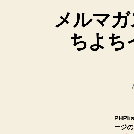
メルマガス
ちよち
PHP
ージの