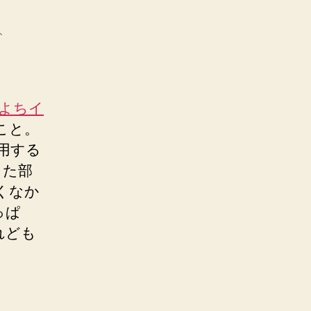
ト
ちよちイ
こと。
使用する
した部
くなか
っぱ
れども