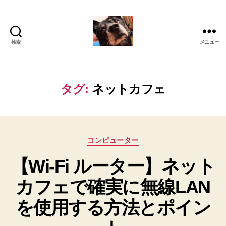
検索
メニュー
oki2a24
タグ:
ネットカフェ
カ
コンピューター
テ
【Wi-Fi ルーター】ネット
ゴ
リ
カフェで確実に無線LAN
ー
を使用する方法とポイン