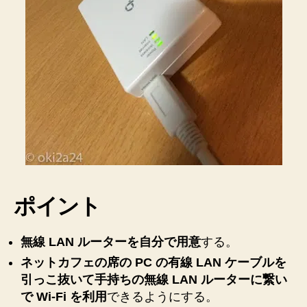
線
LAN
を
使
用
す
る
方
法
と
ポ
イ
ン
ポイント
ト
へ
の
無線 LAN ルーターを自分で用意
する。
ネットカフェの席の PC の有線 LAN ケーブルを
引っこ抜いて手持ちの無線 LAN ルーターに繋い
で Wi-Fi を利用
できるようにする。