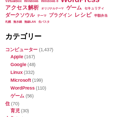
る
VirtualBox
Windows
Windows 8
アクセス解析
ゲーム
方
セキュリティ
オリジナルテーマ
レシピ
法
ダークソウル
プラグイン
半額弁当
テーマ
と
札幌
無水鍋
無線LAN
生パスタ
ポ
カテゴリー
イ
ン
コンピューター
(1,437)
ト”
Apple
(167)
Google
(48)
Linux
(332)
Microsoft
(199)
WordPress
(110)
ゲーム
(56)
住
(70)
育児
(30)