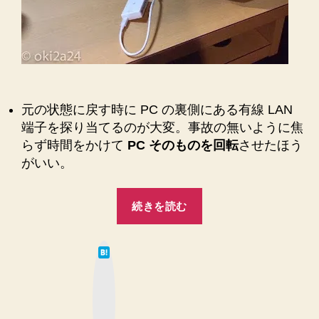
元の状態に戻す時に PC の裏側にある有線 LAN
端子を探り当てるのが大変。事故の無いように焦
らず時間をかけて
PC そのものを回転
させたほう
がいい。
“【Wi-
続きを読む
Fi
ル
は
ー
て
な
タ
ブ
ッ
ー】
ク
マ
ネ
ー