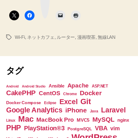
ク
ッ
ボ
タ
ト
ン
カ
フ
Wi-Fi
,
ネットカフェ
,
ルーター
,
漫画喫茶
,
無線LAN
タ
ェ
グ
で
確
実
タグ
に
無
Apache
Ansible
ASP.NET
Android
Android Studio
線
CakePHP
Docker
CentOS
Chrome
LAN
Git
Excel
Docker Compose
Eclipse
を
Google Analytics
Laravel
iPhone
Java
使
Mac
MySQL
MacBook Pro
nginx
MVC5
Linux
用
PHP
PlayStation®3
VBA
vim
PostgreSQL
す
WordPress