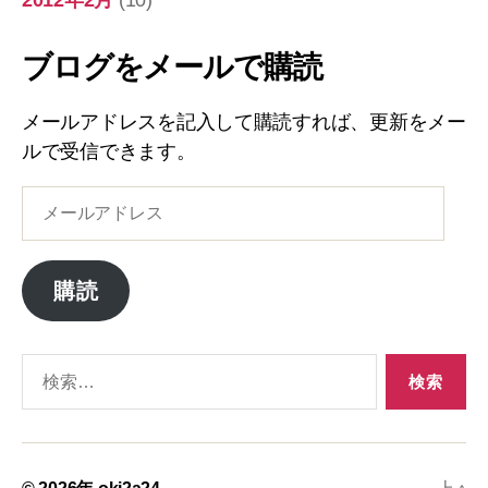
2012年2月
(10)
ブログをメールで購読
メールアドレスを記入して購読すれば、更新をメー
ルで受信できます。
メ
ー
ル
ア
購読
ド
レ
ス
検
索
対
象: