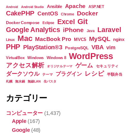
で
Apache
Ansible
ASP.NET
Android
Android Studio
疲
CakePHP
Docker
CentOS
Chrome
れ
Git
Excel
Docker Compose
Eclipse
が
Google Analytics
Laravel
iPhone
Java
癒
Mac
MySQL
MacBook Pro
nginx
MVC5
Linux
せ
PHP
PlayStation®3
VBA
vim
PostgreSQL
る
WordPress
カ
VirtualBox
Windows
Windows 8
アクセス解析
ゲーム
ク
セキュリティ
オリジナルテーマ
レシピ
テ
ダークソウル
プラグイン
半額弁当
テーマ
ル・
札幌
無水鍋
無線LAN
生パスタ
レ
カテゴリー
シ
ピ
コンピューター
(1,437)
♪【ポ
Apple
(167)
ッ
カ
Google
(48)