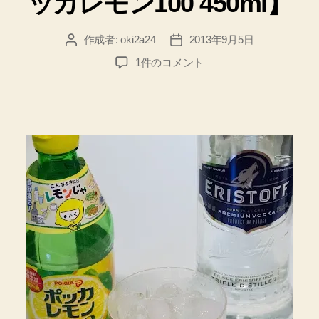
ッカレモン100 450ml】
作成者:
oki2a24
2013年9月5日
投
投
稿
稿
★
1件のコメント
者
日
レ
モ
ン
果
汁
★
簡
単
す
ぎ
て
ウ
マ
す
ぎ
で