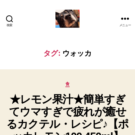
検索
メニュー
oki2a24
タグ:
ウォッカ
カ
食
テ
★レモン果汁★簡単すぎ
ゴ
リ
てウマすぎで疲れが癒せ
ー
るカクテル・レシピ♪【ポ