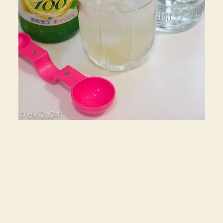
疲
れ
が
癒
せ
る
カ
ク
テ
ル・
レ
シ
ピ
♪【ポ
ッ
カ
レ
モ
ン
100