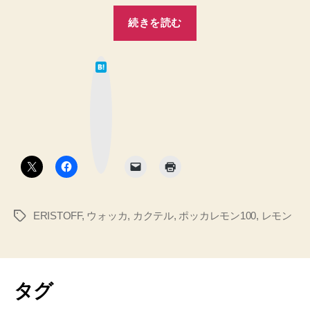
“★
続きを読む
レ
モ
は
ン
て
な
果
ブ
ッ
汁
ク
マ
★
ー
ク
簡
ボ
タ
単
ン
す
ぎ
ERISTOFF
,
ウォッカ
,
カクテル
,
ポッカレモン100
,
レモン
タ
て
グ
ウ
マ
す
タグ
ぎ