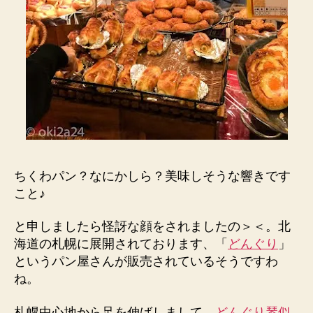
く
わ
パ
ン
♪【ロ
ー
カ
ル
パ
ン】
へ
ちくわパン？なにかしら？美味しそうな響きです
の
こと♪
と申しましたら怪訝な顔をされましたの＞＜。北
海道の札幌に展開されております、「
どんぐり
」
というパン屋さんが販売されているそうですわ
ね。
札幌中心地から足を伸ばしまして、
どんぐり琴似