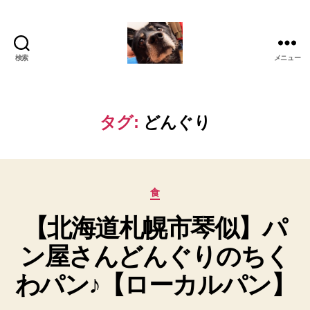
検索
メニュー
oki2a24
タグ:
どんぐり
カ
食
テ
【北海道札幌市琴似】パ
ゴ
リ
ン屋さんどんぐりのちく
ー
わパン♪【ローカルパン】