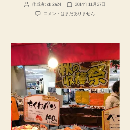
作成者:
oki2a24
2014年11月27日
投
投
稿
稿
【北
コメントはまだありません
者
日
海
道
札
幌
市
琴
似】
パ
ン
屋
さ
ん
ど
ん
ぐ
り
の
ち