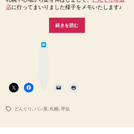
店
に行ってまいりました様子をメモいたします♪
“【北
続きを読む
海
道
は
札
て
な
幌
ブ
ッ
市
ク
マ
琴
ー
ク
似】
ボ
タ
パ
ン
ン
屋
どんぐり
,
パン屋
,
札幌
,
琴似
タ
さ
グ
ん
ど