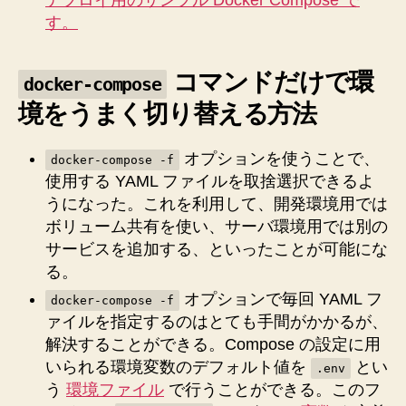
て
す。
も
(Vim
と
コマンドだけで環
docker-compose
か
と
境をうまく切り替える方法
docker-
compose
オプションを使うことで、
docker-compose -f
コ
使用する YAML ファイルを取捨選択できるよ
マ
うになった。これを利用して、開発環境用では
ン
ド)
ボリューム共有を使い、サーバ環境用では別の
最
サービスを追加する、といったことが可能にな
強
る。
の
オプションで毎回 YAML フ
docker-compose -f
ロ
ァイルを指定するのはとても手間がかかるが、
ー
カ
解決することができる。Compose の設定に用
ル
いられる環境変数のデフォルト値を
とい
.env
環
う
環境ファイル
で行うことができる。このフ
境