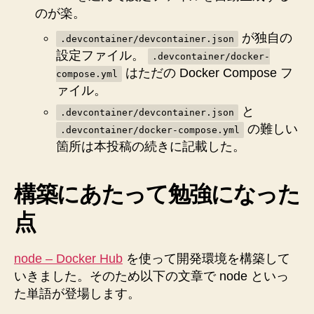
を
のが楽。
例
が独自の
に
.devcontainer/devcontainer.json
添
設定ファイル。
.devcontainer/docker-
え
はただの Docker Compose フ
compose.yml
て。
ァイル。
へ
と
.devcontainer/devcontainer.json
の
の難しい
.devcontainer/docker-compose.yml
箇所は本投稿の続きに記載した。
構築にあたって勉強になった
点
node – Docker Hub
を使って開発環境を構築して
いきました。そのため以下の文章で node といっ
た単語が登場します。