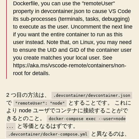
Dockerfile, you can use the "remoteUser"
property in devcontainer.json to cause VS Code
its sub-processes (terminals, tasks, debugging)
to execute as the user. Uncomment the next line
if you want the entire container to run as this
user instead. Note that, on Linux, you may need
to ensure the UID and GID of the container user
you create matches your local user. See
https://aka.ms/vscode-remote/containers/non-
root for details.
2 つ目の方法は、
.devcontainer/devcontainer.json
で
とすることです。 これに
"remoteUser": "node"
より node ユーザでコンテナに接続することがで
きるとのこと。
docker-compose exec --user=node
と等価となるはずです。
...
と異なるのは、
.devcontainer/docker-compose.yml