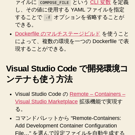
ァイルに
という
CLI 変数
を定義
COMPOSE_FILE
と
し、その値に使用する YAML ファイルを指定
デ
することで
オプションを省略することが
-f
プ
できる。
ロ
イ
Dockerfile のマルチステージビルド
を使うこと
用
によって、複数の環境を一つの Dockerfile で表
の
現することができる。
コ
ン
テ
Visual Studio Code で開発環境コ
ナ
ンテナも使う方法
化
環
境
Visual Studio Code の
Remote – Containers –
を
Visual Studio Marketplace
拡張機能で実現す
作
る。
る
コマンドパレットから "Remote-Containers:
方
法、
Add Development Container Configuration
Vue.js
File…" を選んで設定ファイルを自動生成する