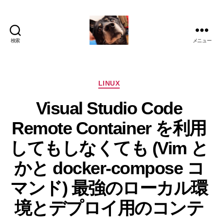
検索
メニュー
oki2a24
カ
LINUX
テ
Visual Studio Code
ゴ
リ
Remote Container を利用
ー
してもしなくても (Vim と
かと docker-compose コ
マンド) 最強のローカル環
境とデプロイ用のコンテ