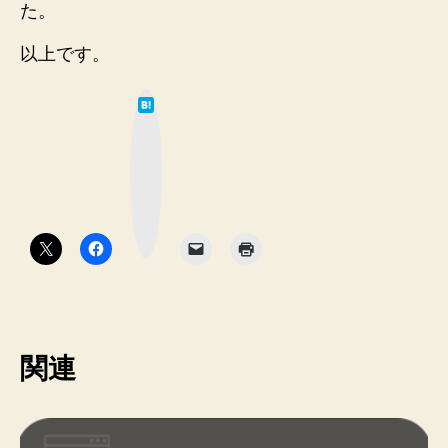
た。
以上です。
は
て
な
ブ
ッ
ク
マ
ー
ク
ボ
タ
ン
関連