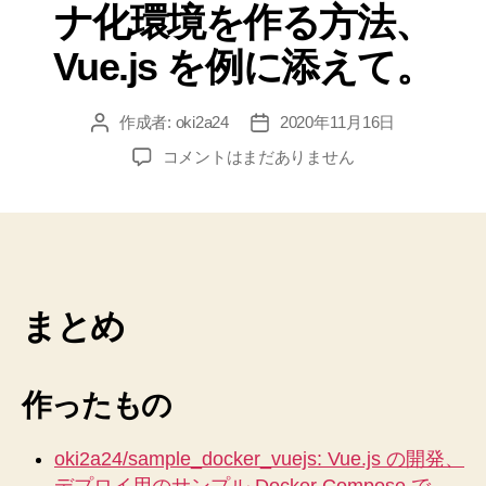
ナ化環境を作る方法、
Vue.js を例に添えて。
作成者:
oki2a24
2020年11月16日
投
投
稿
稿
Visual
コメントはまだありません
者
日
Studio
Code
Remote
Container
を
利
まとめ
用
し
て
も
作ったもの
し
な
oki2a24/sample_docker_vuejs: Vue.js の開発、
く
デプロイ用のサンプル Docker Compose で