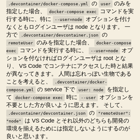
の
のみを
.devcontainer/docker-compose.yml
user
指定した場合、
コマンドを実
docker-compose exec
行する時に、特に
オプションを付け
--user=node
なくともログインユーザは node となります。 一
方で
の
.devcontainer/devcontainer.json
のみを指定した場合、
remoteUser
docker-compose
コマンドを実行する時に、
オプ
exec
--user=node
ションを付なければログインユーザは root とな
り、 VS Code でコンテナにアクセスした時と結果
が異なってきます。 人間は忘れっぽい生物である
ことを考えると、
.devcontainer/docker-
の service 下で
を指定し
compose.yml
user: node
て
時に
オプションを
docker-compose exec
--user
不要とした方が良いように思えます。 そして、
の
.devcontainer/devcontainer.json
"remoteUser":
は VS Code とそれ以外のどちらも開発の
"node"
環境を揃えるためには指定しないようにするのが
良いと思います。