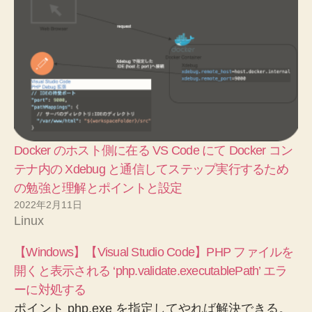
Docker のホスト側に在る VS Code にて Docker コン
テナ内の Xdebug と通信してステップ実行するため
の勉強と理解とポイントと設定
2022年2月11日
Linux
【Windows】【Visual Studio Code】PHP ファイルを
開くと表示される ‘php.validate.executablePath’ エラ
ーに対処する
ポイント php.exe を指定してやれば解決できる。