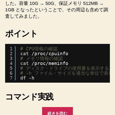
した。容量 10G → 50G、保証メモリ 512MB →
|
情
1GB となったということで、その周辺も含めて調
報
sort
を
査してみました。
-
得
r
ま
|
ポイント
す
２。
less」”
［DTI］
1
# CPU情報の確認
ServersMan@VPS
2
cat
/proc/cpuinfo
ス
3
# メモリ情報の確認
ペ
4
cat
/proc/meminfo
ッ
5
# ディスク・ドライブの使用量を表示する。
ク
6
# -h ファイル・サイズを適当な単位で表示
ア
7
df
-h
ッ
プ
を
コマンド実践
受
け
“CentOS
て
続きを読む