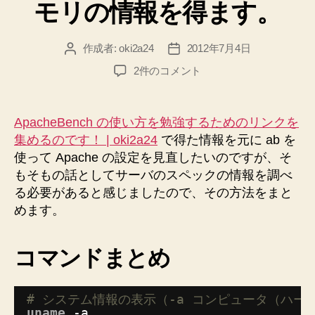
モリの情報を得ます。
ー
ペ
ッ
作成者:
oki2a24
2012年7月4日
投
投
ク
稿
稿
ア
CentOS
2件のコメント
者
日
の
ッ
OS、
プ
CPU、
ApacheBench の使い方を勉強するためのリンクを
を
メ
集めるのです！ | oki2a24
で得た情報を元に ab を
受
モ
使って Apache の設定を見直したいのですが、そ
リ
け
もそもの話としてサーバのスペックの情報を調べ
の
て”
る必要があると感じましたので、その方法をまと
情
めます。
報
を
得
コマンドまとめ
ま
す。
へ
# システム情報の表示（-a コンピュータ（ハ
の
uname
-a