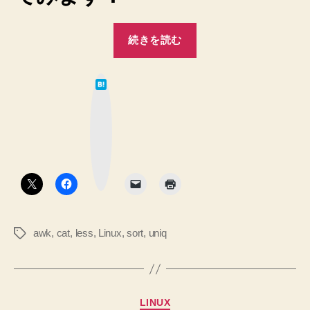
コ
マ
“【Linux】
ン
続きを読む
瞬
ド
「cat
間
access_log
は
ア
て
|
な
ク
ブ
awk
ッ
セ
ク
‘{
マ
ス
print
ー
ク
$4
数
ボ
タ
}’
ラ
ン
|
ン
sort
キ
|
awk
,
cat
,
less
,
Linux
,
sort
,
uniq
タ
uniq
ン
グ
-
グ！
c
解
|
析
sort
カ
LINUX