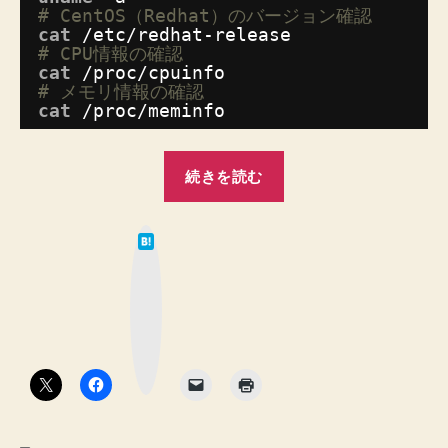
# CentOS（Redhat）のバージョン確認
cat
/etc/redhat-release
# CPU情報の確認
cat
/proc/cpuinfo
# メモリ情報の確認
cat
/proc/meminfo
“CentOS
続きを読む
の
OS、
は
CPU、
て
な
メ
ブ
ッ
モ
ク
マ
リ
ー
ク
の
ボ
タ
情
ン
報
を