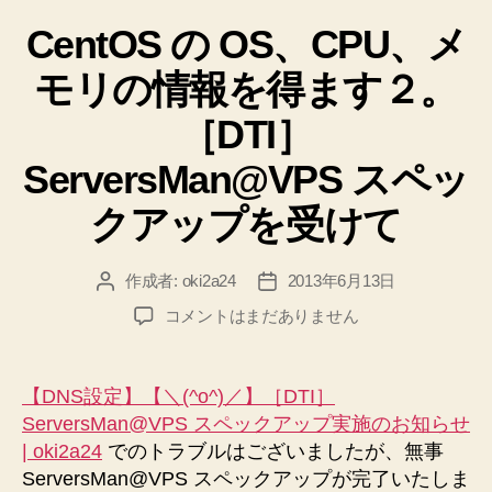
コ
-
テ
r
マ
CentOS の OS、CPU、メ
ゴ
|
リ
ン
less」
モリの情報を得ます２。
ー
ド
へ
「cat
［DTI］
の
access_log
ServersMan@VPS スペッ
|
awk
クアップを受けて
‘{
print
作成者:
oki2a24
2013年6月13日
投
投
}’
稿
稿
CentOS
コメントはまだありません
|
者
日
の
sort
OS、
|
CPU、
【DNS設定】【＼(^o^)／】［DTI］
メ
uniq
ServersMan@VPS スペックアップ実施のお知らせ
モ
-
| oki2a24
でのトラブルはございましたが、無事
リ
c
ServersMan@VPS スペックアップが完了いたしま
の