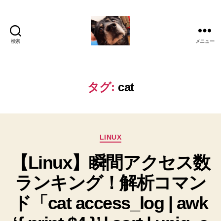
検索
メニュー
oki2a24
タグ:
cat
カ
LINUX
テ
【Linux】瞬間アクセス数
ゴ
リ
ランキング！解析コマン
ー
ド「cat access_log | awk