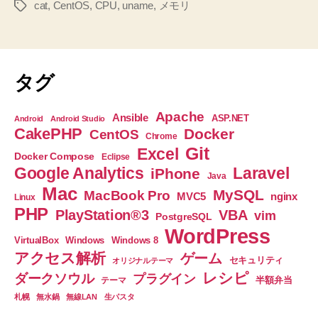
cat
,
CentOS
,
CPU
,
uname
,
メモリ
タ
得
グ
ま
す。”
タグ
Apache
Ansible
ASP.NET
Android
Android Studio
CakePHP
Docker
CentOS
Chrome
Git
Excel
Docker Compose
Eclipse
Google Analytics
Laravel
iPhone
Java
Mac
MySQL
MacBook Pro
nginx
MVC5
Linux
PHP
PlayStation®3
VBA
vim
PostgreSQL
WordPress
VirtualBox
Windows
Windows 8
アクセス解析
ゲーム
セキュリティ
オリジナルテーマ
レシピ
ダークソウル
プラグイン
半額弁当
テーマ
札幌
無水鍋
無線LAN
生パスタ