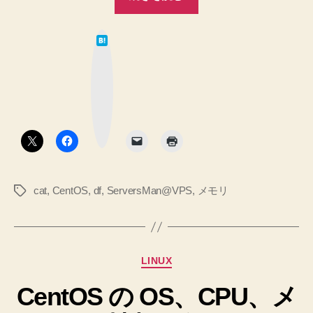
へ
の
の
OS、
は
CPU、
て
な
メ
ブ
ッ
モ
ク
マ
リ
ー
ク
の
ボ
タ
情
ン
報
を
cat
,
CentOS
,
df
,
ServersMan@VPS
,
メモリ
タ
得
グ
ま
す
２。
カ
LINUX
［DTI］
テ
ServersMan@VPS
CentOS の OS、CPU、メ
ゴ
リ
ス