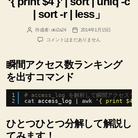
‘{ print $4 }’ | sort | uniq -c
| sort -r | less」
作成者:
oki2a24
2014年1月15日
投
投
稿
稿
【Linux】
コメントはまだありません
者
日
瞬
間
ア
瞬間アクセス数ランキング
ク
セ
を出すコマンド
ス
数
ラ
1
# access_log を解析して瞬間アクセス
2
cat
access_log | 
ン
awk
'{ print $4 
キ
ン
ひとつひとつ分解して解説し
グ！
解
てみます！
析