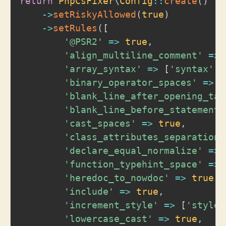
return
PhpCsFixer
\
Config
::
create
(
)
->
setRiskyAllowed
(
true
)
->
setRules
(
[
'@PSR2'
=>
true
,
'align_multiline_comment'
=>
'array_syntax'
=>
[
'syntax'
=
'binary_operator_spaces'
=>
[
'blank_line_after_opening_tag
'blank_line_before_statement'
'cast_spaces'
=>
true
,
'class_attributes_separation'
'declare_equal_normalize'
=>
'function_typehint_space'
=>
'heredoc_to_nowdoc'
=>
true
,
'include'
=>
true
,
'increment_style'
=>
[
'style'
'lowercase_cast'
=>
true
,