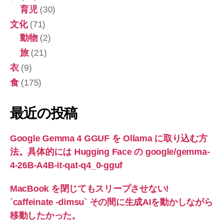
育児
(30)
文化
(71)
動物
(2)
旅
(21)
衣
(9)
食
(175)
最近の投稿
Google Gemma 4 GGUF を Ollama に取り込む方
法。具体的には Hugging Face の google/gemma-
4-26B-A4B-it-qat-q4_0-gguf
MacBook を閉じてもスリープさせない!
`caffeinate -dimsu` その間に生成AIを動かしながら
移動したかった。