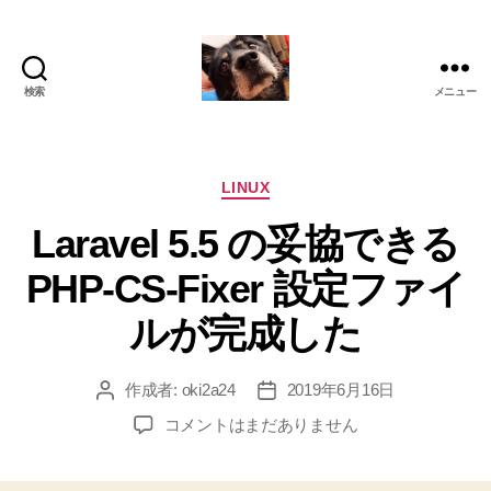
検索
メニュー
oki2a24
カ
LINUX
テ
Laravel 5.5 の妥協できる
ゴ
リ
PHP-CS-Fixer 設定ファイ
ー
ルが完成した
作成者:
oki2a24
2019年6月16日
投
投
稿
稿
Laravel
コメントはまだありません
者
日
5.5
の