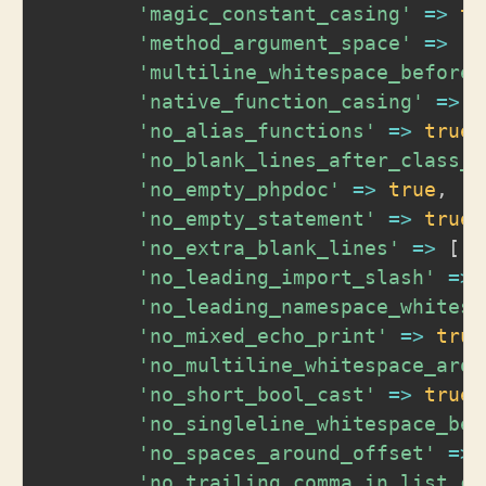
'magic_constant_casing'
=>
tr
'method_argument_space'
=>
[
'
'multiline_whitespace_before_
'native_function_casing'
=>
t
'no_alias_functions'
=>
true
,
'no_blank_lines_after_class_o
'no_empty_phpdoc'
=>
true
,
'no_empty_statement'
=>
true
,
'no_extra_blank_lines'
=>
[
't
'no_leading_import_slash'
=>
'no_leading_namespace_whitesp
'no_mixed_echo_print'
=>
true
'no_multiline_whitespace_arou
'no_short_bool_cast'
=>
true
,
'no_singleline_whitespace_bef
'no_spaces_around_offset'
=>
'no_trailing_comma_in_list_ca