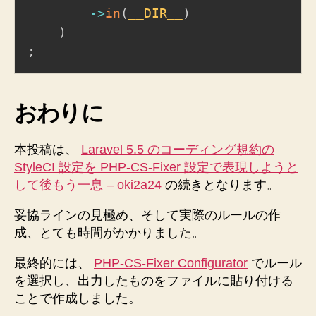
->
in
(
__DIR__
)
)
;
おわりに
本投稿は、
Laravel 5.5 のコーディング規約の
StyleCI 設定を PHP-CS-Fixer 設定で表現しようと
して後もう一息 – oki2a24
の続きとなります。
妥協ラインの見極め、そして実際のルールの作
成、とても時間がかかりました。
最終的には、
PHP-CS-Fixer Configurator
でルール
を選択し、出力したものをファイルに貼り付ける
ことで作成しました。