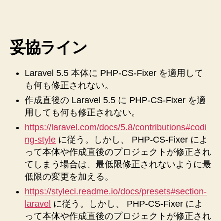
妥
協
で
き
妥協ライン
る
PHP-
CS-
Laravel 5.5 本体に PHP-CS-Fixer を適用して
Fixer
も何も修正されない。
設
作成直後の Laravel 5.5 に PHP-CS-Fixer を適
定
フ
用しても何も修正されない。
ァ
https://laravel.com/docs/5.8/contributions#codi
イ
ng-style
に従う。しかし、 PHP-CS-Fixer によ
ル
って本体や作成直後のプロジェクトが修正され
が
てしまう場合は、最低限修正されないように最
完
低限の変更を加える。
成
し
https://styleci.readme.io/docs/presets#section-
た
laravel
に従う。しかし、 PHP-CS-Fixer によ
へ
って本体や作成直後のプロジェクトが修正され
の