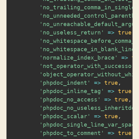
'no_trailing_comma_in_singlel
'no_unneeded_control_parenthe
'no_unreachable_default_argum
'no_useless_return'
=>
true
,
'no_whitespace_before_comma_i
'no_whitespace_in_blank_line'
'normalize_index_brace'
=>
tr
'not_operator_with_successor_
'object_operator_without_whit
'phpdoc_indent'
=>
true
,
'phpdoc_inline_tag'
=>
true
,
'phpdoc_no_access'
=>
true
,
'phpdoc_no_useless_inheritdoc
'phpdoc_scalar'
=>
true
,
'phpdoc_single_line_var_spaci
'phpdoc_to_comment'
=>
true
,