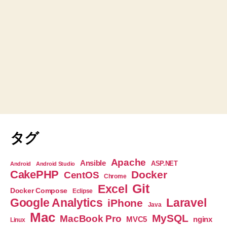
タグ
Apache
Ansible
ASP.NET
Android
Android Studio
CakePHP
Docker
CentOS
Chrome
Git
Excel
Docker Compose
Eclipse
Google Analytics
Laravel
iPhone
Java
Mac
MySQL
MacBook Pro
nginx
MVC5
Linux