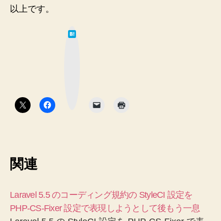
以上です。
は
て
な
ブ
ッ
ク
マ
ー
ク
ボ
タ
ン
関連
Laravel 5.5 のコーディング規約の StyleCI 設定を
PHP-CS-Fixer 設定で表現しようとして後もう一息