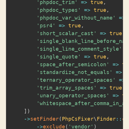
'phpdoc_trim'
=>
true
,
'phpdoc_types'
=>
true
,
'phpdoc_var_without_name'
=>
'psr4'
=>
true
,
'short_scalar_cast'
=>
true
,
'single_blank_line_before_nam
'single_line_comment_style'
=
'single_quote'
=>
true
,
'space_after_semicolon'
=>
tr
'standardize_not_equals'
=>
t
'ternary_operator_spaces'
=>
'trim_array_spaces'
=>
true
,
'unary_operator_spaces'
=>
tr
'whitespace_after_comma_in_ar
]
)
->
setFinder
(
PhpCsFixer
\
Finder
::
cr
->
exclude
(
'vendor'
)