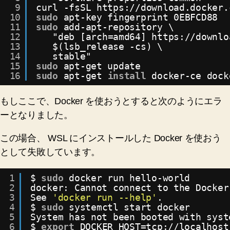
9
curl -fsSL https:
//download
.docker.
10
sudo
apt-key fingerprint 0EBFCD88
11
sudo
add-apt-repository \
12
"deb [arch=amd64] https:
//downlo
13
$(lsb_release -cs) \
14
stable"
15
sudo
apt-get update
16
sudo
apt-get 
install
docker-ce dock
もしここで、Docker を使おうとすると次のようにエラ
ーとなりました。
この場合、 WSL にインストールした Docker を使おう
として失敗しています。
1
$ 
sudo
docker run hello-world
2
docker: Cannot connect to the Docker
3
See 
'docker run --help'
.
4
$ 
sudo
systemctl start docker
5
System has not been booted with syst
6
$ 
export
DOCKER_HOST=tcp:
//localhost