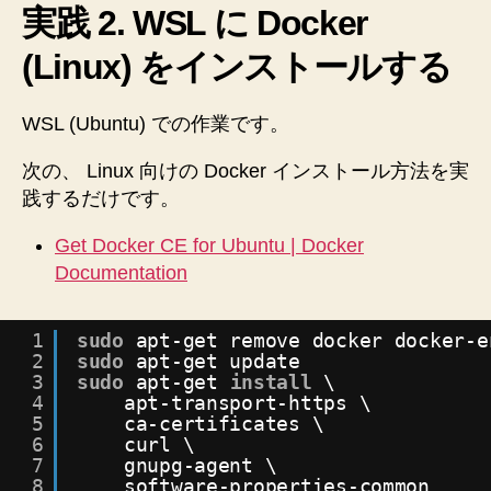
実践 2. WSL に Docker
(Linux) をインストールする
WSL (Ubuntu) での作業です。
次の、 Linux 向けの Docker インストール方法を実
践するだけです。
Get Docker CE for Ubuntu | Docker
Documentation
1
sudo
apt-get remove docker docker-e
2
sudo
apt-get update
3
sudo
apt-get 
install
\
4
apt-transport-https \
5
ca-certificates \
6
curl \
7
gnupg-agent \
8
software-properties-common