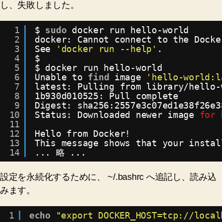
し、失敗しました。
1
$ 
sudo
docker run hello-world
2
docker: Cannot connect to the Docke
3
See 
'docker run --help'
.
4
$
5
$ docker run hello-world
6
Unable to 
find
image 
'hello-world:l
7
latest: Pulling from library
/hello-
8
1b930d010525: Pull complete
9
Digest: sha256:2557e3c07ed1e38f26e3
10
Status: Downloaded newer image 
for
11
12
Hello from Docker!
13
This message shows that your instal
14
... 略 ...
設定を永続化するために、 ~/.bashrc へ追記し、読み込
みます。
1
echo
"export DOCKER_HOST=tcp://local