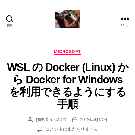
検索
メニュー
oki2a24
カ
MICROSOFT
テ
WSL の Docker (Linux) か
ゴ
リ
ら Docker for Windows
ー
を利用できるようにする
手順
作成者:
oki2a24
2019年4月3日
投
投
稿
稿
WSL
コメントはまだありません
者
日