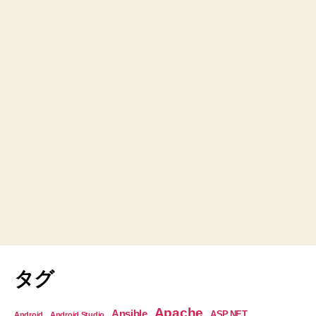
タグ
Apache
Ansible
ASP.NET
Android
Android Studio