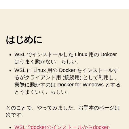
の
Docker
(Linux)
か
ら
Docker
はじめに
for
Windows
を
WSL でインストールした Linux 用の Dokcer
利
はうまく動かない、らしい。
用
WSL に Linux 用の Docker をインストールす
で
き
るがクライアント用 (接続用) として利用し、
る
実際に動かすのは Docker for Windows とする
よ
とうまくいく、らしい。
う
に
とのことで、やってみました。お手本のページは
す
次です。
る
手
WSLでdockerのインストールからdocker-
順