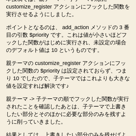
ォ
customize_register アクションにフックした関数を
ル
実行させるようにしました。
ト
で
ポイントとなるのは、 add_action メソッドの 3 番
無
目の引数 $priority です。これは値が小さいほどフ
し
ックした関数がはじめに実行され、未設定の場合
に
す
のデフォルト値は 10 というものです。
る
コ
親テーマの customize_register アクションにフッ
ー
クした関数の $priority は設定されておらず、つま
ド
り 10 でしたので、子テーマではこれよりも大きな
を
値を設定すれば解決です♪
リ
フ
親テーマ -> 子テーマの順でフックした関数が実行
ァ
されたことを確認したあとは、子テーマで上書き
ク
したい部分とそのほかに必要な部分のみを残すよ
タ
うに削っていきました。
リ
ン
結果としては、上書きしたい部分のみを残せばよ
グ