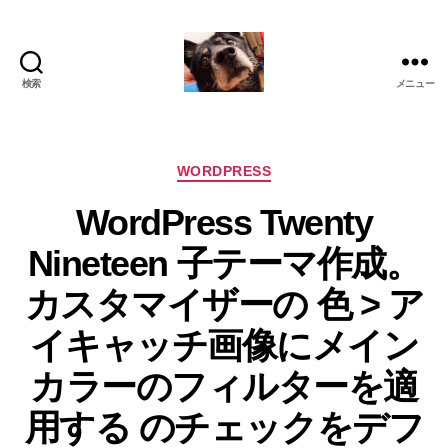
検索
メニュー
oki2a24
カ
WORDPRESS
テ
WordPress Twenty
ゴ
リ
Nineteen 子テーマ作成。
ー
カスタマイザーの 色 > ア
イキャッチ画像にメイン
カラーのフィルターを適
用する のチェックをデフ