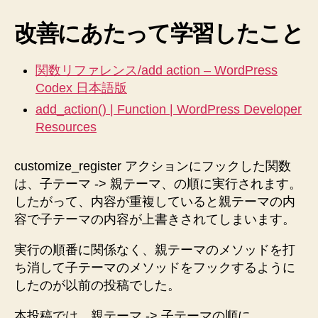
ー
の
改善にあたって学習したこと
フ
ィ
関数リファレンス/add action – WordPress
ル
Codex 日本語版
タ
ー
add_action() | Function | WordPress Developer
を
Resources
適
用
customize_register アクションにフックした関数
す
る
は、子テーマ -> 親テーマ、の順に実行されます。
の
したがって、内容が重複していると親テーマの内
チ
容で子テーマの内容が上書きされてしまいます。
ェ
ッ
実行の順番に関係なく、親テーマのメソッドを打
ク
ち消して子テーマのメソッドをフックするように
を
したのが以前の投稿でした。
デ
フ
本投稿では、親テーマ -> 子テーマの順に