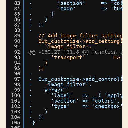
83
-        'section'     => 'colo
84
-        'mode'        => 'hue'
85
-      )
86
-    )
87
-  );
88
-
89
// Add image filter setting 
90
$wp_customize->add_setting(
91
'image_filter',
92
@@ -132,27 +61,8 @@ function ch
93
'transport'         => '
94
)
95
);
96
-
97
-  $wp_customize->add_control(
98
-    'image_filter',
99
-    array(
100
-      'label'   => __( 'Apply 
101
-      'section' => 'colors',
102
-      'type'    => 'checkbox',
103
-    )
104
-  );
105
-}
106
-