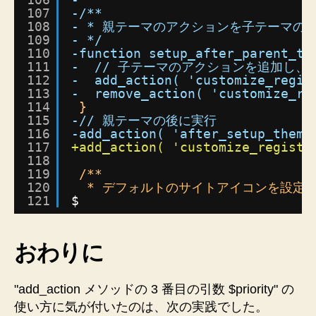
107
-/**
108
- * 親テーマのアクションを子テーマの
109
- */
110
-function setup_after_parent_th
111
-  // 子テーマのアクションを追加し
112
-  add_action( 'customize_regis
113
-  remove_action( 'customize_re
114
}
115
-// 親テーマの後に実行
116
-add_action( 'after_setup_theme
117
+add_action( 'customize_registe
118
119
/**
120
* デフォルトのサイトアイコンを設定
121
$ 
おわりに
"add_action メソッドの 3 番目の引数 $priority" の
使い方に気が付いたのは、次の実践でした。