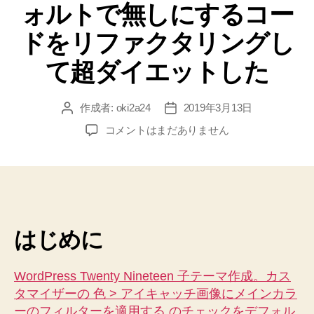
ォルトで無しにするコー
ドをリファクタリングし
て超ダイエットした
作成者:
oki2a24
2019年3月13日
投
投
稿
稿
WordPress
コメントはまだありません
者
日
Twenty
Nineteen
子
テ
ー
マ
はじめに
作
成。
カ
WordPress Twenty Nineteen 子テーマ作成。カス
ス
タマイザーの 色 > アイキャッチ画像にメインカラ
タ
ーのフィルターを適用する のチェックをデフォル