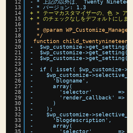
12
- * 上記の以外は、 Twenty Nin
13
- * バージョン: 1.3
14
+ * テーマカスタマイザーの、色 > 
15
+ * のチェックなしをデフォルトにしま
16
*
17
* @param WP_Customize_Manager
18
*/
19
function child_twentynineteen_
20
-  $wp_customize->get_setting( 
21
-  $wp_customize->get_setting( 
22
-  $wp_customize->get_setting( 
23
-
24
-  if ( isset( $wp_customize->s
25
-    $wp_customize->selective_r
26
-      'blogname',
27
-      array(
28
-        'selector'        => '
29
-        'render_callback' => '
30
-      )
31
-    );
32
-    $wp_customize->selective_r
33
-      'blogdescription',
34
-      array(
35
-        'selector'        => '