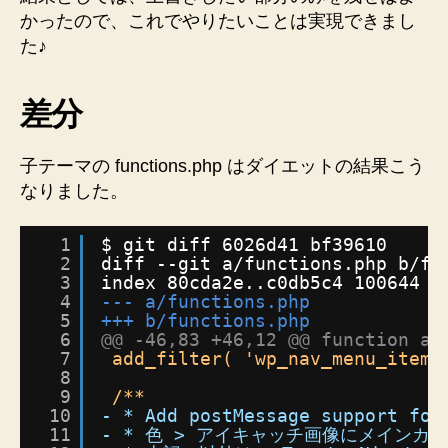
かったので、これでやりたいことは実現できまし
し
て
た♪
超
ダ
差分
イ
エ
ッ
子テーマの functions.php はダイエットの結果こう
ト
なりました。
し
た
へ
1
$ git diff 6026d41 bf39610
2
diff --git a/functions.php b/fu
の
3
index 80cda2e..c0db5c4 100644
4
--- a/functions.php
5
+++ b/functions.php
6
@@ -46,83 +46,12 @@ function ad
7
add_filter( 'wp_nav_menu_items
8
9
/**
10
- * Add postMessage support for
11
- * 色 > アイキャッチ画像にメイン