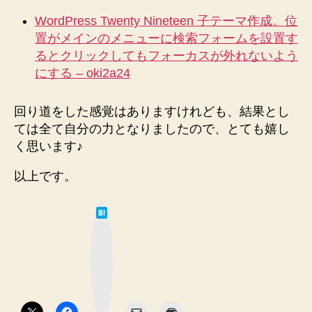
WordPress Twenty Nineteen 子テーマ作成。位
置がメインのメニューに検索フォームを設置す
るとクリックしてもフォーカスが外れないよう
にする – oki2a24
回り道をした感覚はありますけれども、結果とし
ては全て自分の力となりましたので、とても嬉し
く思います♪
以上です。
は
て
な
ブ
ッ
ク
マ
ー
ク
ボ
タ
ン