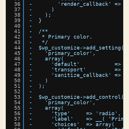
36
-        'render_callback' => '
37
-      )
38
-    );
39
-  }
40
-
41
-  /**
42
-   * Primary color.
43
-   */
44
-  $wp_customize->add_setting(
45
-    'primary_color',
46
-    array(
47
-      'default'           => '
48
-      'transport'         => '
49
-      'sanitize_callback' => '
50
-    )
51
-  );
52
-
53
-  $wp_customize->add_control(
54
-    'primary_color',
55
-    array(
56
-      'type'     => 'radio',
57
-      'label'    => __( 'Prima
58
-      'choices'  => array(