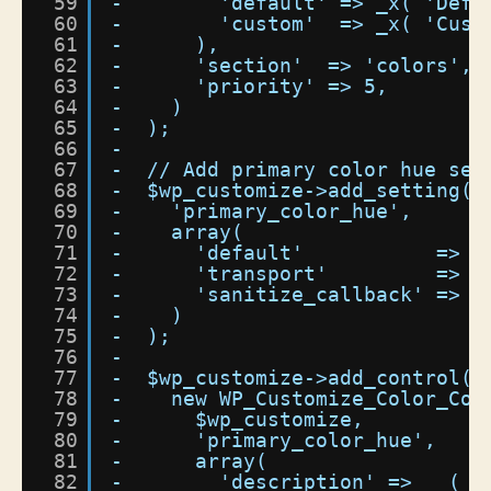
59
-        'default' => _x( 'Defa
60
-        'custom'  => _x( 'Cust
61
-      ),
62
-      'section'  => 'colors',
63
-      'priority' => 5,
64
-    )
65
-  );
66
-
67
-  // Add primary color hue set
68
-  $wp_customize->add_setting(
69
-    'primary_color_hue',
70
-    array(
71
-      'default'           => t
72
-      'transport'         => '
73
-      'sanitize_callback' => '
74
-    )
75
-  );
76
-
77
-  $wp_customize->add_control(
78
-    new WP_Customize_Color_Con
79
-      $wp_customize,
80
-      'primary_color_hue',
81
-      array(
82
-        'description' => __( '