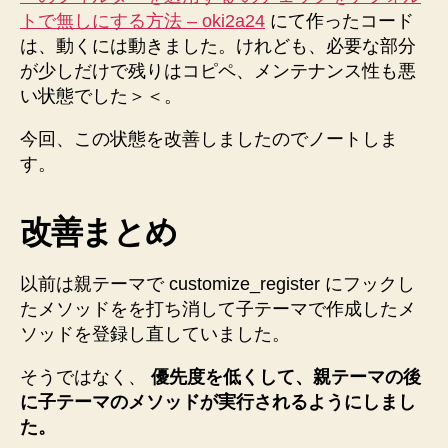
マ
トで無しにする方法 – oki2a24
にて作ったコード
イ
は、動くには動きました。けれども、必要な部分
ザ
ー
が少しだけで残りはコピペ、メンテナンス性も悪
の
い状態でした＞＜。
色
>
今回、この状態を改善しましたのでノートしま
ア
す。
イ
キ
ャ
改善まとめ
ッ
チ
以前は親テーマで customize_register にフックし
画
たメソッドをを打ち消して子テーマで作成したメ
像
に
ソッドを登録し直していました。
メ
イ
そうではなく、
優先度を低くして、親テーマの後
ン
に子テーマのメソッドが実行されるようにしまし
カ
た。
ラ