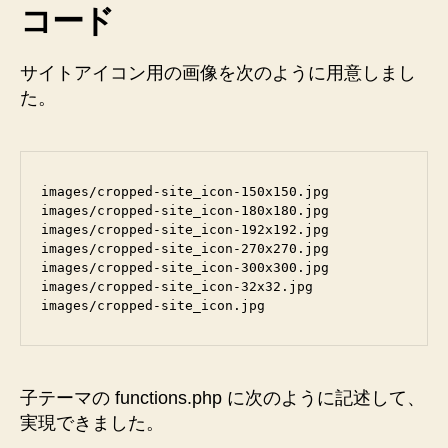
定
コード
さ
れ
サイトアイコン用の画像を次のように用意しまし
て
た。
い
な
け
れ
ば
images/cropped-site_icon-150x150.jpg

テ
images/cropped-site_icon-180x180.jpg

ー
images/cropped-site_icon-192x192.jpg

images/cropped-site_icon-270x270.jpg

マ
images/cropped-site_icon-300x300.jpg

デ
images/cropped-site_icon-32x32.jpg

フ
ォ
ル
ト
の
子テーマの functions.php に次のように記述して、
サ
実現できました。
イ