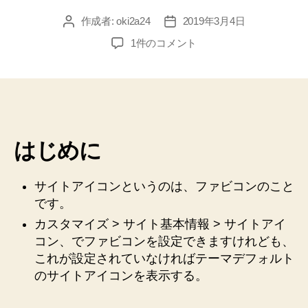
作成者:
oki2a24
2019年3月4日
投
投
稿
稿
WordPress
1件のコメント
者
日
Twenty
Nineteen
子
テ
ー
マ
はじめに
作
成。
カ
サイトアイコンというのは、ファビコンのこと
ス
です。
タ
カスタマイズ > サイト基本情報 > サイトアイ
マ
イ
コン、でファビコンを設定できますけれども、
ザ
これが設定されていなければテーマデフォルト
ー
のサイトアイコンを表示する。
で
設