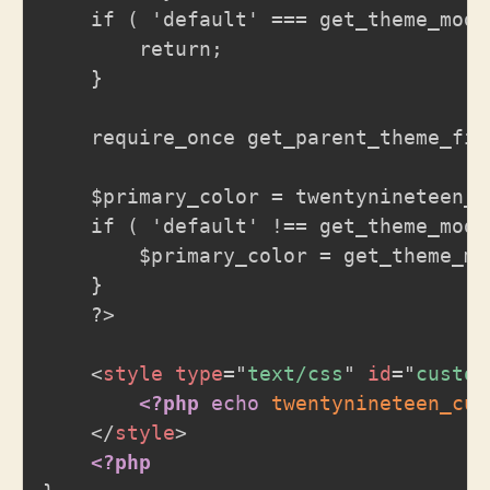
	if ( 'default' === get_theme_mod( 'primary_color', 'default' ) && ! twentynineteen_has_custom_default_hue() ) {

		return;

	}

	require_once get_parent_theme_file_path( '/inc/color-patterns.php' );

	$primary_color = twentynineteen_get_default_hue();

	if ( 'default' !== get_theme_mod( 'primary_color', 'default' ) ) {

		$primary_color = get_theme_mod( 'primary_color_hue', $primary_color );

	}

	?>

<
style
type
=
"
text/css
"
id
=
"
custom
<?php
echo
twentynineteen_cus
</
style
>
<?php