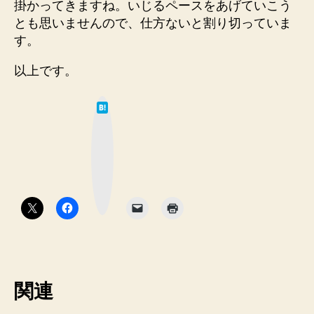
掛かってきますね。いじるペースをあげていこう
とも思いませんので、仕方ないと割り切っていま
す。
以上です。
は
て
な
ブ
ッ
ク
マ
ー
ク
ボ
タ
ン
関連