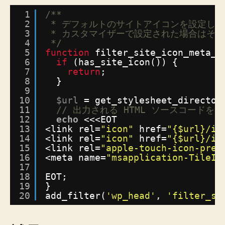
ト
ア
1
/**
イ
2
* デフォルトのサイトアイコンを設定し
3
* カスタマイザーで設定された場合はそ
コ
4
*/
ン
5
function
filter_site_icon_meta_t
を
6
if
(has_site_icon()) {
表
7
return
;
示
8
}
す
9
10
$url
= get_stylesheet_director
る
11
// 出力される HTML ソースコード
へ
12
echo
<<<EOT
の
13
<link rel=
"icon"
href=
"{$url}/im
14
<link rel=
"icon"
href=
"{$url}/im
15
<link rel=
"apple-touch-icon-prec
16
<meta name=
"msapplication-TileIm
17
18
EOT;
19
}
20
add_filter(
'wp_head'
, 
'filter_si