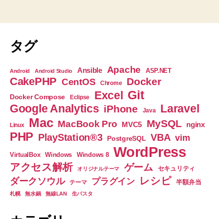
タグ
Apache
Ansible
ASP.NET
Android
Android Studio
CakePHP
Docker
CentOS
Chrome
Git
Excel
Docker Compose
Eclipse
Google Analytics
Laravel
iPhone
Java
Mac
MySQL
MacBook Pro
nginx
MVC5
Linux
PHP
PlayStation®3
VBA
vim
PostgreSQL
WordPress
VirtualBox
Windows
Windows 8
アクセス解析
ゲーム
セキュリティ
オリジナルテーマ
レシピ
ダークソウル
プラグイン
半額弁当
テーマ
札幌
無水鍋
無線LAN
生パスタ