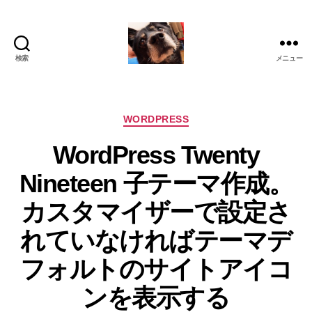
検索
メニュー
oki2a24
カ
WORDPRESS
テ
WordPress Twenty
ゴ
リ
Nineteen 子テーマ作成。
ー
カスタマイザーで設定さ
れていなければテーマデ
フォルトのサイトアイコ
ンを表示する