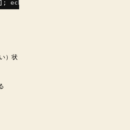
]; 
echo
$?
ない）状
る