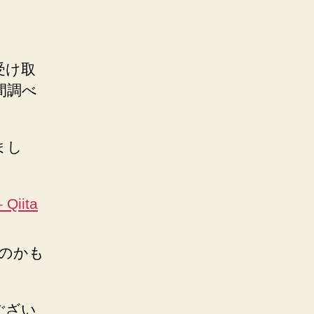
受け取
間調べ
まし
iita
るのかも
ござい