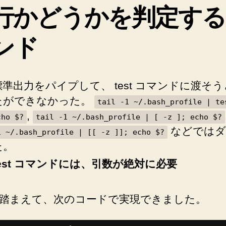
行かどうかを判定する
ル
の
最
ンド
終
行
が
標準出力をパイプして、 test コマンドに渡そ
空
白
たができなかった。
tail -1 ~/.bash_profile | te
行
,
cho $?
tail -1 ~/.bash_profile | [ -z ]; echo $?
か
などではダ
1 ~/.bash_profile | [[ -z ]]; echo $?
ど
た。
う
か
test コマンドには、引数が絶対に必要
を
判
定
踏まえて、次のコードで実現できました。
す
る