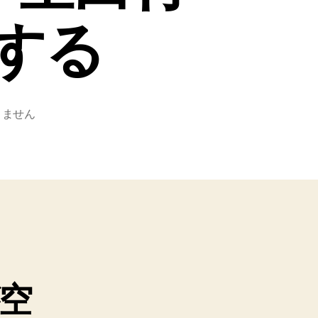
する
りません
空