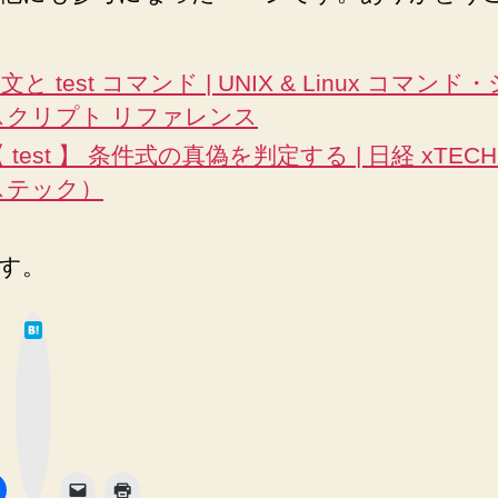
f 文と test コマンド | UNIX & Linux コマン
スクリプト リファレンス
 test 】 条件式の真偽を判定する | 日経 xTE
ステック）
す。
は
て
な
ブ
ッ
ク
マ
ー
ク
ボ
タ
ン