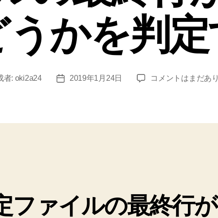
どうかを判定
【シ
成者:
oki2a24
2019年1月24日
コメントはまだあ
投
ェ
稿
ル
日
ス
ク
リ
プ
ト】
指
定
フ
定ファイルの最終行が
ァ
イ