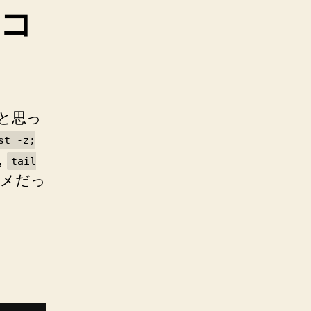
コ
うと思っ
st -z;
,
tail
メだっ