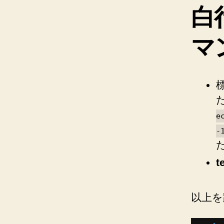
白
マ
e
-
以上を