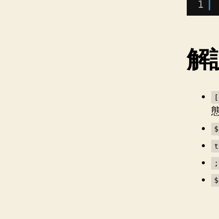
1
解
$
;
$