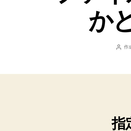
か
作
投
稿
者
指