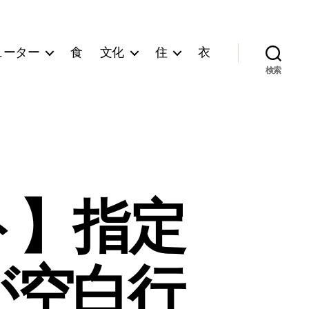
ューター
食
文化
住
衣
検索
ト】指定
が空白行