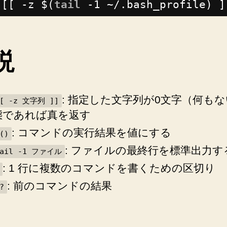
[[ -z $(
tail
-1 ~/.bash_profile) ]
へ
の
説
: 指定した文字列が0文字（何も
[[ -z 文字列 ]]
態であれば真を返す
: コマンドの実行結果を値にする
()
: ファイルの最終行を標準出力す
tail -1 ファイル
: 1 行に複数のコマンドを書くための区切り
: 前のコマンドの結果
?