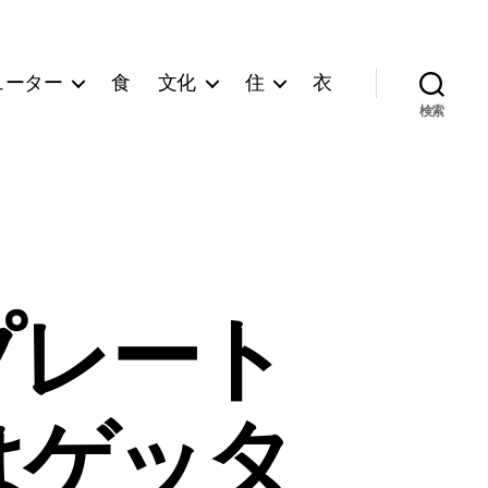
ューター
食
文化
住
衣
検索
ンプレート
はゲッタ