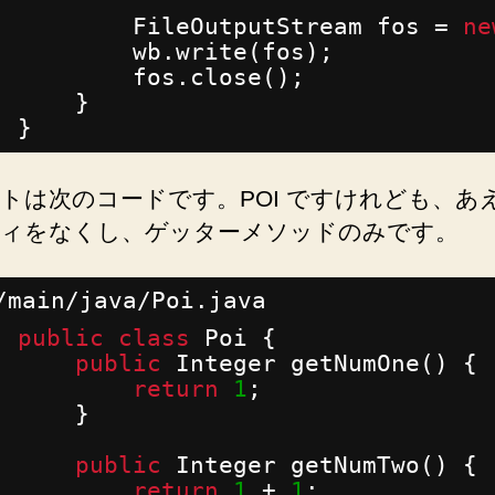
FileOutputStream fos = 
ne
wb.write(fos);
fos.close();
}
}
トは次のコードです。POI ですけれども、あ
ィをなくし、ゲッターメソッドのみです。
/main/java/Poi.java
public
class
Poi {
public
Integer getNumOne() {
return
1
;
}
public
Integer getNumTwo() {
return
1
+ 
1
;