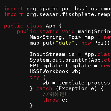
import
org.apache.poi.hssf.usermo
import
org.seasar.fisshplate.temp
public
class
App {
public
static
void
main(Strin
Map<String, Poi> map = 
ne
map.put(
"data"
, 
new
Poi()
InputStream is = App.
clas
System.out.println(App.
cl
FPTemplate template = 
new
HSSFWorkbook wb;
try
{
wb = template.process
} 
catch
(Exception e) {
//例外処理
throw
e;
}