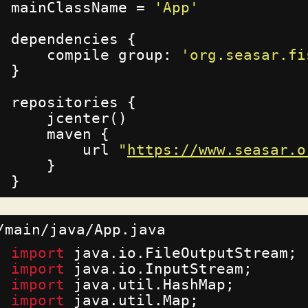
mainClassName = 
'App'
dependencies {
compile group: 
'org.seasar.fi
}
repositories {
jcenter()
maven {
url 
"
https://www.seasar.o
}
}
/main/java/App.java
import
java.io.FileOutputStream;
import
java.io.InputStream;
import
java.util.HashMap;
import
java.util.Map;