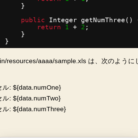
}
public
Integer getNumThree() 
return
1
+ 
2
;
}
}
ain/resources/aaaa/sample.xls は、次のよ
セル: ${data.numOne}
セル: ${data.numTwo}
ル: ${data.numThree}