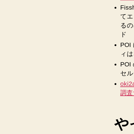
Fi
てエ
るの
ド
PO
ィは
PO
セル
oki
調査
や