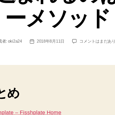
ーメソッド
Fisshplate
成者:
oki2a24
2018年8月11日
コメントはまだあ
投
で
稿
テ
日
ン
プ
レ
ー
ト
とめ
に
埋
め
込
hplate – Fisshplate Home
ま