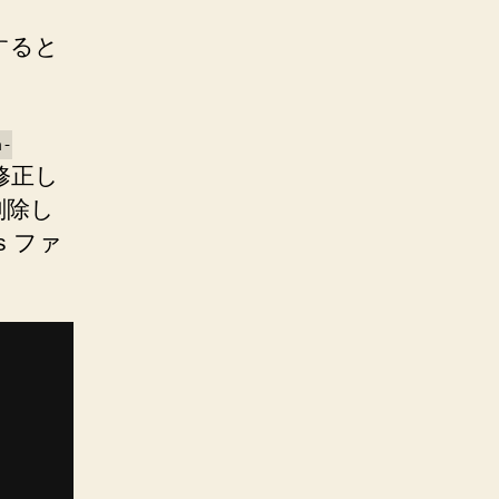
用すると
a-
修正し
削除し
ls ファ