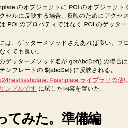
sshplate のオブジェクトに POI のオブジェク
れ
る
クセルに反映する場合、反映のためにアクセ
の
は POI のプロパティではなく POI のゲッタ
は
ゲ
ッ
I には、ゲッターメソッドさえあれば良い。プ
タ
なくても良い。
ー
I のゲッターメソッド名が getAbcDef() の場
メ
ソ
テンプレートの ${abcDef} に反映される。
ッ
2a24/testfisshplate: Fisshplate ライブラリ
ド
サンプルです
に試した内容を置いた。
へ
の
ってみた。準備編