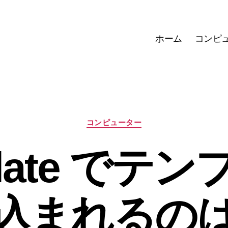
ホーム
コンピ
カ
コンピューター
テ
ゴ
hplate でテ
リ
ー
込まれるの