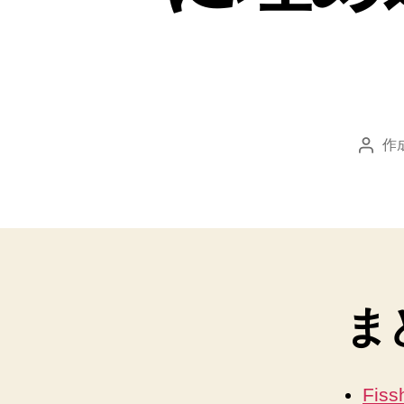
作
投
稿
者
ま
Fiss