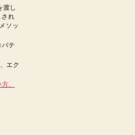
トを渡し
スされ
ーメソッ
ロパテ
合は、エク
の使い方、