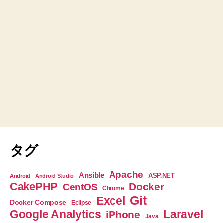
タグ
Apache
Ansible
ASP.NET
Android
Android Studio
CakePHP
Docker
CentOS
Chrome
Git
Excel
Docker Compose
Eclipse
Google Analytics
Laravel
iPhone
Java