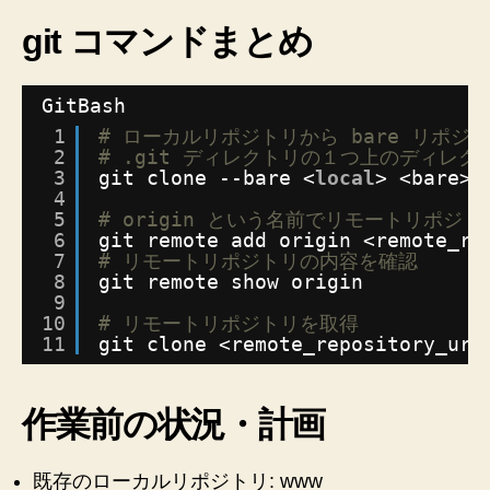
手
git コマンドまとめ
順
へ
の
GitBash
1
# ローカルリポジトリから bare リポジ
2
# .git ディレクトリの１つ上のディレ
3
git clone --bare <
local
> <bare>.
4
5
# origin という名前でリモートリポジ
6
git remote add origin <remote_re
7
# リモートリポジトリの内容を確認
8
git remote show origin
9
10
# リモートリポジトリを取得
11
git clone <remote_repository_url
作業前の状況・計画
既存のローカルリポジトリ: www