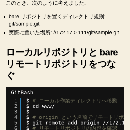
このとき、次のように考えました。
bare リポジトリを置くディレクトリ規則:
git/sample.git
実際に置いた場所: //172.17.0.111/git/sample.git
ローカルリポジトリと bare
リモートリポジトリをつな
ぐ
GitBash
1
$ 
# ローカル作業ディレクトリへ移動
2
$ 
cd
www/
3
$
4
$ 
# origin という名前でリモートリポ
5
$ git remote add origin 
//172
.17
6
$ 
# リモートリポジトリの内容を確認