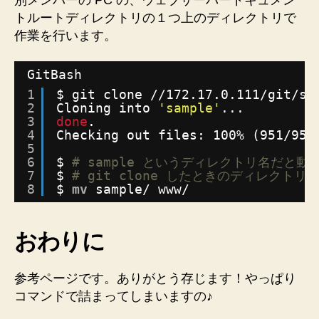
別メンバーの PC の、ウェブサーバードキュメン
トルートディレクトリの１つ上のディレクトリで
作業を行います。
GitBash
1
$ git clone 
//172
.17.0.111
/git/sa
2
Cloning into 
'sample'
...
3
done
.
4
Checking out files: 100% (951
/951
5
6
$ 
# sample というディレクトリ名だと
7
$ 
# git clone したときのディレクト
8
$ 
mv
sample/ www/
おわりに
参考ページです。ありがとう存じます！やっぱり
コマンドで詰まってしまいますの♪