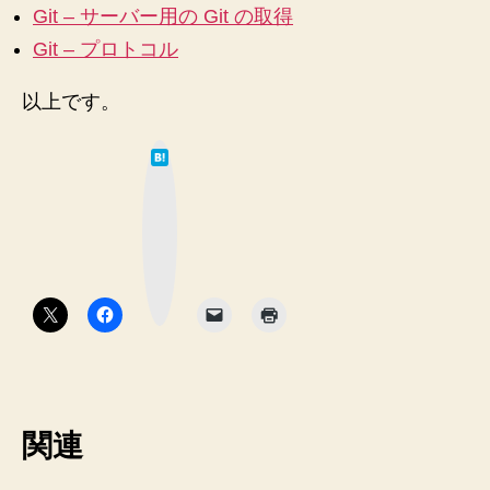
Git – サーバー用の Git の取得
Git – プロトコル
以上です。
は
て
な
ブ
ッ
ク
マ
ー
ク
ボ
タ
ン
関連