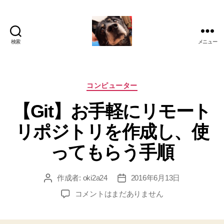
検索
メニュー
oki2a24
カ
コンピューター
テ
【Git】お手軽にリモート
ゴ
リ
リポジトリを作成し、使
ー
ってもらう手順
作成者:
oki2a24
2016年6月13日
投
投
稿
稿
【Git】
コメントはまだありません
者
日
お
手