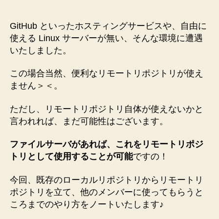
軽
に
リ
GitHub といったホスティングサービスや、自由に
モ
使える Linux サーバーが無い、そんな環境に遭遇
ー
いたしました。
ト
リ
この場合当然、便利なリモートリポジトリが使え
ポ
ません＞＜。
ジ
ト
ただし、リモートリポジトリ自体が使えないかと
リ
言われれば、まだ可能性はございます。
を
作
成
ファイルサーバがあれば、これをリモートリポジ
し、
トリとして使用することが可能
ですの！
使
っ
今回、既存のローカルリポジトリからリモートリ
て
ポジトリを立て、他のメンバーに使ってもらうと
も
ころまでのやり方をノートいたします♪
ら
う