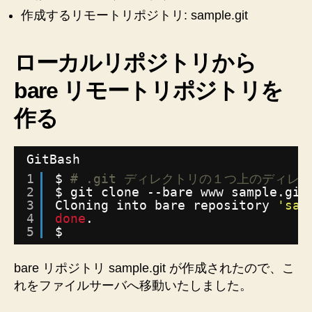
作成するリモートリポジトリ: sample.git
ローカルリポジトリから
bare リモートリポジトリを
作る
GitBash
1
$ 
# .git ディレクトリの１つ上のディレ
2
$ git clone --bare www sample.git
3
Cloning into bare repository 
'sam
4
done
.
5
$
bare リポジトリ sample.git が作成されたので、こ
れをファイルサーバへ移動いたしました。