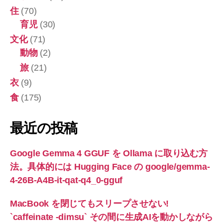
住
(70)
育児
(30)
文化
(71)
動物
(2)
旅
(21)
衣
(9)
食
(175)
最近の投稿
Google Gemma 4 GGUF を Ollama に取り込む方
法。具体的には Hugging Face の google/gemma-
4-26B-A4B-it-qat-q4_0-gguf
MacBook を閉じてもスリープさせない!
`caffeinate -dimsu` その間に生成AIを動かしながら