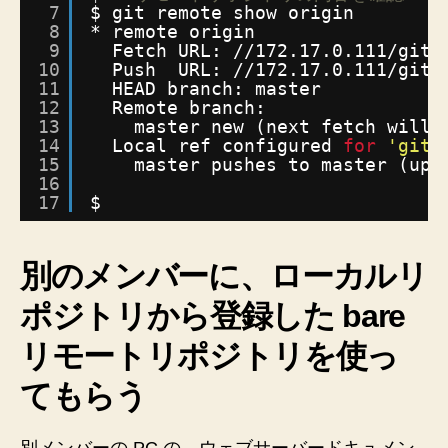
7
$ git remote show origin
8
* remote origin
9
Fetch URL: 
//172
.17.0.111
/git/
10
Push  URL: 
//172
.17.0.111
/git/
11
HEAD branch: master
12
Remote branch:
13
master new (next fetch will 
14
Local ref configured 
for
'git 
15
master pushes to master (up 
16
17
$
別のメンバーに、ローカルリ
ポジトリから登録した bare
リモートリポジトリを使っ
てもらう