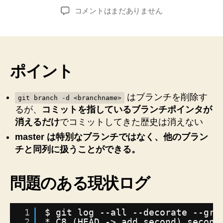
稿
稿
【Git】
コメントはまだありません
者
日
ロ
ー
カ
ル
master
ポイント
ブ
ラ
はブランチを削除す
ン
git branch -d <branchname>
るが、
コミットを指しているブランチポインタが
チ
が
消えるだけ
でコミットしてきた歴史は消えない
変
master は特別なブランチではなく、他のブラン
な
チと同列に扱うことができる。
場
所
に
問題のある現状ログ
あ
る
の
1
$ git log --all --decorate --gra
を
2
* C8 (HEAD -> add_second) seco