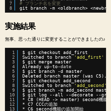
7
# ブランチ名を変更
8
git branch -m <oldbranch> <newbra
実施結果
無事、思った通りに変更することができましたの♪
1
$ git checkout add_first
2
Switched to branch 
'add_first'
3
$ git merge master
4
Already up-to-
date
5
$ git branch -d master
6
Deleted branch master (was C5).
7
$ git checkout add_second
8
Switched to branch 
'add_second'
9
$ git branch -m add_second maste
10
$ git log --all --decorate --gra
11
* C8 (HEAD -> master) second機能
12
* C7 CCCの追加
13
* C6 second機能の追加開始