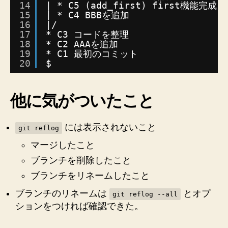
14
| * C5 (add_first) first機能完成
15
| * C4 BBBを追加
16
|/
17
* C3 コードを整理
18
* C2 AAAを追加
19
* C1 最初のコミット
20
$
他に気がついたこと
には表示されないこと
git reflog
マージしたこと
ブランチを削除したこと
ブランチをリネームしたこと
ブランチのリネームは
とオプ
git reflog --all
ションをつければ確認できた。