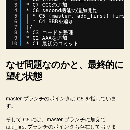
ブ
3
* C7 CCCの追加
4
* C6 second機能の追加開始
ラ
5
| * C5 (master, add_first) fir
ン
6
| * C4 BBBを追加
チ
7
|/
の
8
* C3 コードを整理
削
9
* C2 AAAを追加
除、
10
* C1 最初のコミット
リ
ネ
ー
なぜ問題なのかと、最終的に
ム
望む状態
を
駆
使
し
master ブランチのポインタは C5 を指していま
て
す。
解
決
し
そして C5 には、master ブランチに加えて
た
add_first ブランチのポインタも存在しておりま