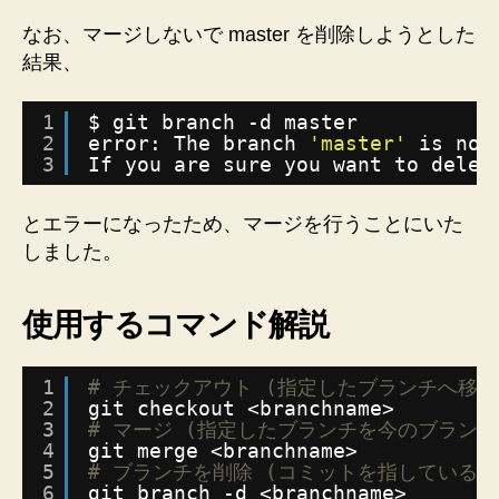
なお、マージしないで master を削除しようとした
結果、
1
$ git branch -d master
2
error: The branch 
'master'
is not
3
If you are sure you want to delet
とエラーになったため、マージを行うことにいた
しました。
使用するコマンド解説
1
# チェックアウト (指定したブランチへ移動
2
git checkout <branchname>
3
# マージ (指定したブランチを今のブランチ
4
git merge <branchname>
5
# ブランチを削除 (コミットを指している
6
git branch -d <branchname>