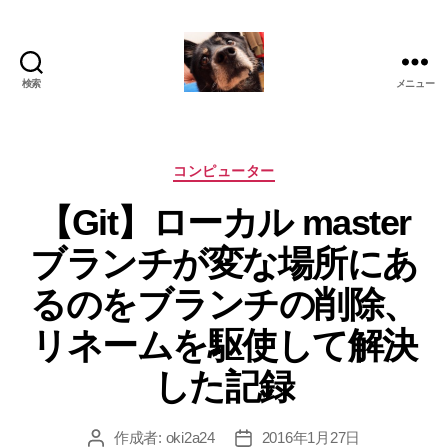
検索
メニュー
oki2a24
カ
コンピューター
テ
【Git】ローカル master
ゴ
リ
ブランチが変な場所にあ
ー
るのをブランチの削除、
リネームを駆使して解決
した記録
作成者:
oki2a24
2016年1月27日
投
投