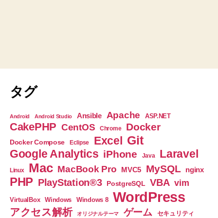
タグ
Apache
Ansible
ASP.NET
Android
Android Studio
CakePHP
Docker
CentOS
Chrome
Git
Excel
Docker Compose
Eclipse
Google Analytics
Laravel
iPhone
Java
Mac
MySQL
MacBook Pro
nginx
MVC5
Linux
PHP
PlayStation®3
VBA
vim
PostgreSQL
WordPress
VirtualBox
Windows
Windows 8
アクセス解析
ゲーム
セキュリティ
オリジナルテーマ