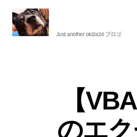
Just another oki2a24 ブロゴ
oki2a24
【VBA
のエクセ