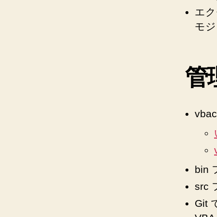
エクセ
モジ
管
vb
bi
sr
Gi