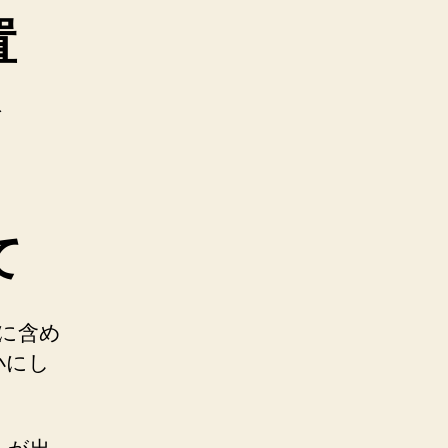
置
ド
て
理に含め
小にし