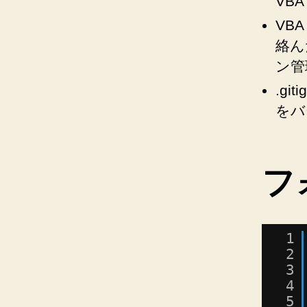
VB
VB
絡ん
ン管
.gi
をバ
フ
1
2
3
4
5