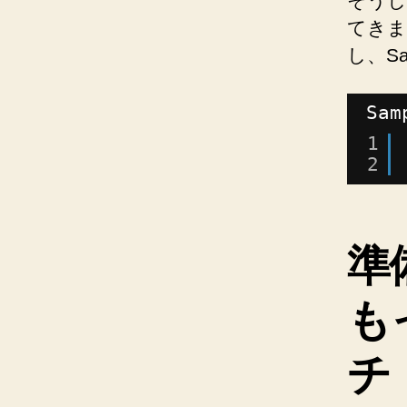
そうし
てきま
し、S
Sam
1
2
準
も
チ