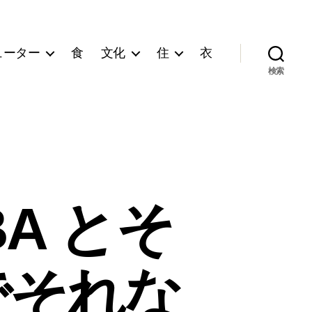
ューター
食
文化
住
衣
検索
BA とそ
 でそれな