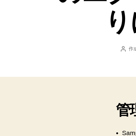
り
作
投
稿
者
管
Sa