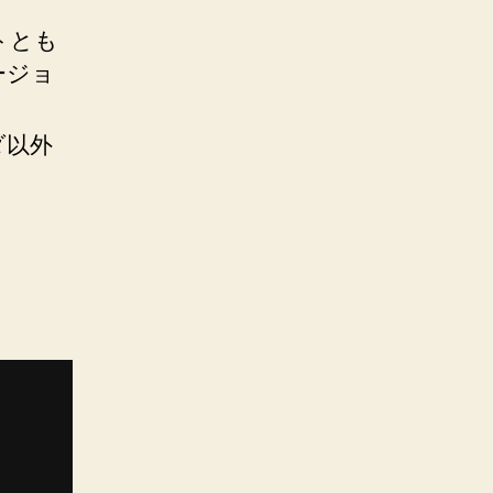
トとも
ージョ
ルダ以外