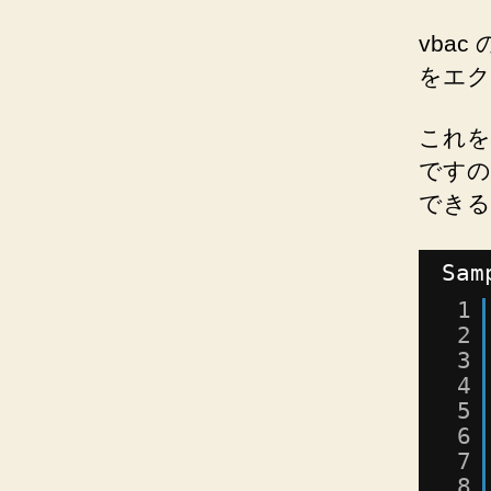
vbac
をエク
これを
ですの
できる
Sam
1
2
3
4
5
6
7
8