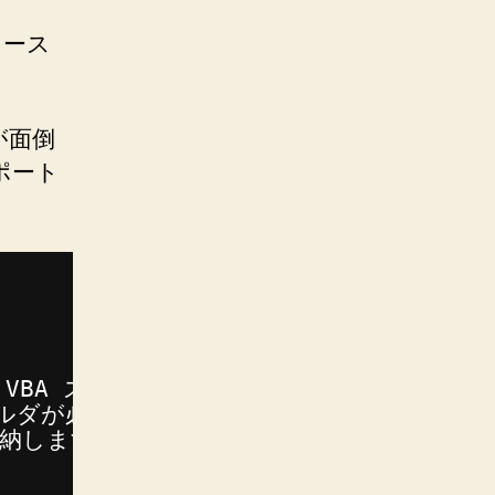
ソース
が面倒
ポート
から VBA スクリプトを一括エクスポートします
フォルダが必要です。
格納します。