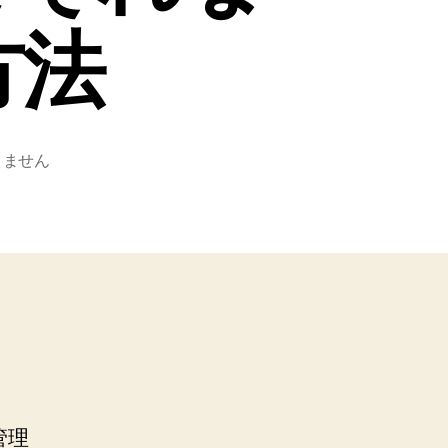
方法
りません
管理