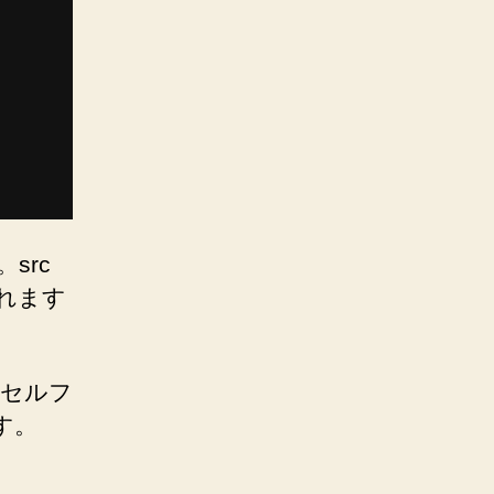
src
されます
クセルフ
す。