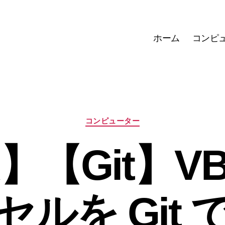
ホーム
コンピ
カ
コンピューター
テ
ゴ
】【Git】V
リ
ー
ルを Git