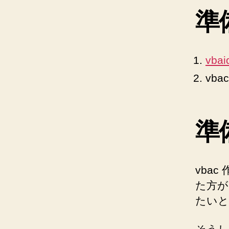
準
vbai
vb
準備
vba
た方が
たいと