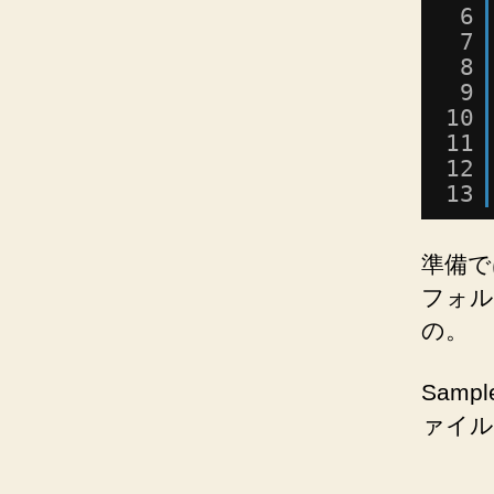
6
7
8
9
10
11
12
13
準備で
フォル
の。
Sam
ァイル