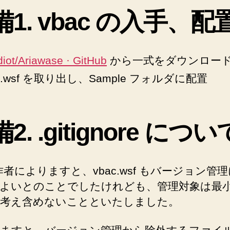
備1. vbac の入手、配
diot/Ariawase · GitHub
から一式をダウンロー
ac.wsf を取り出し、Sample フォルダに配置
2. .gitignore につい
c 作者によりますと、vbac.wsf もバージョン管
よいとのことでしたけれども、管理対象は最
考え含めないことといたしました。