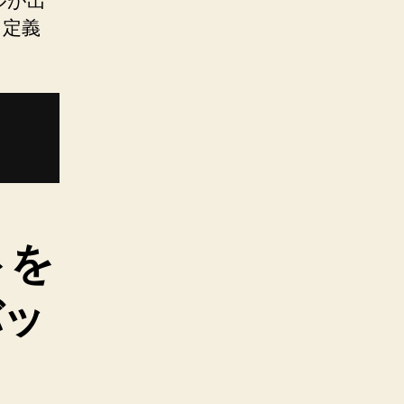
ルが出
に定義
トを
バッ