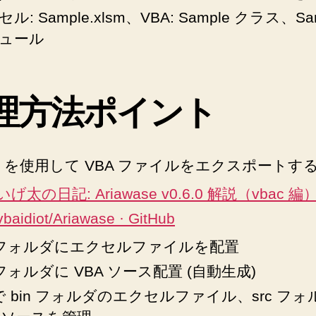
ル: Sample.xlsm、VBA: Sample クラス、Sa
そ
れ
ュール
な
り
に
理方法ポイント
管
理
す
る
ac を使用して VBA ファイルをエクスポートす
方
法
いげ太の日記: Ariawase v0.6.0 解説（vbac 編
へ
vbaidiot/Ariawase · GitHub
の
n フォルダにエクセルファイルを配置
c フォルダに VBA ソース配置 (自動生成)
t で bin フォルダのエクセルファイル、src フ