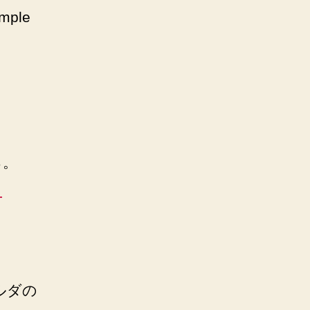
mple
る。
）
ォルダの