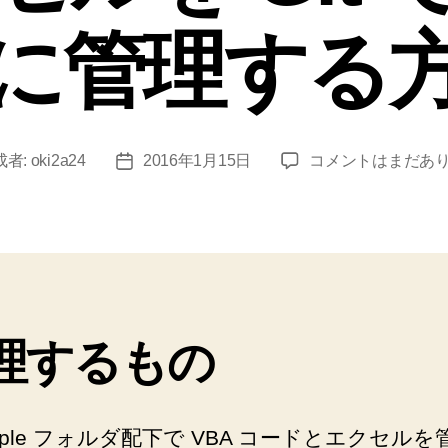
に管理する
【VBA】
成者:
oki2a24
2016年1月15日
コメントはまだあ
投
【Git】
稿
VBA
日
と
そ
の
エ
ク
理するもの
セ
ル
を
Git
mple フォルダ配下で VBA コードとエクセルを
で