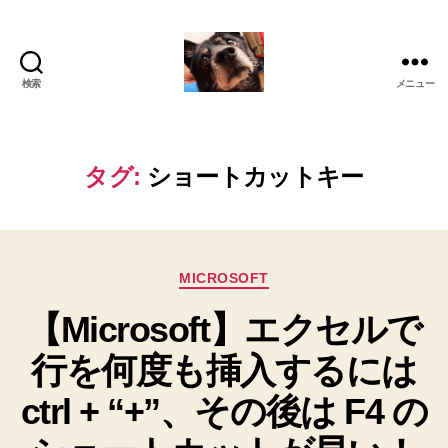
検索
メニュー
oki2a24
タグ:
ショートカットキー
カ
MICROSOFT
テ
【Microsoft】エクセルで
ゴ
リ
行を何度も挿入するには
ー
ctrl + “+”、その後は F4 の