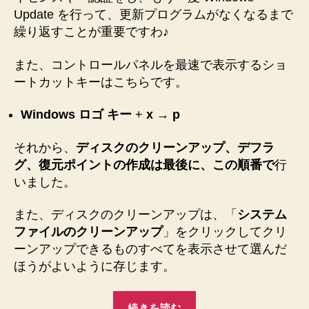
【セ
Update を行って、更新プログラムがなくなるまで
ッ
繰り返すことが重要ですわ♪
ト
ア
また、コントロールパネルを最速で表示するショ
ッ
ートカットキーはこちらです。
プ】
へ
Windows ロゴ キー
+
x
→
p
の
それから、
ディスクのクリーンアップ、デフラ
グ、復元ポイントの作成は最後に、この順番で
行
いました。
また、ディスクのクリーンアップは、「
システム
ファイルのクリーンアップ
」をクリックしてクリ
ーンアップできるものすべてを表示させて選んだ
ほうがよいように存じます。
“【Windows
続きを読む