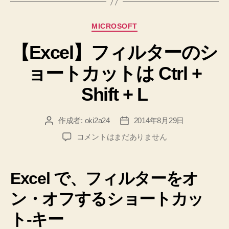
す
る
カ
MICROSOFT
に
テ
は
【Excel】フィルターのシ
ゴ
リ
ctrl
ョートカットは Ctrl +
ー
+
“+”、
Shift + L
そ
の
作成者:
oki2a24
2014年8月29日
投
投
後
稿
稿
【Excel】
コメントはまだありません
は
者
日
フ
F4
ィ
ル
の
Excel で、フィルターをオ
タ
シ
ー
ン・オフするショートカッ
ョ
の
ー
ト-キー
シ
ト
ョ