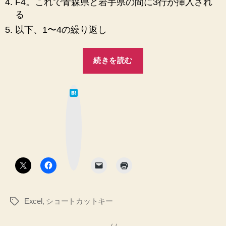
F4。これで青森県と岩手県の間に3行が挿入され
る
以下、1〜4の繰り返し
“【Microsoft】
続きを読む
エ
ク
は
セ
て
な
ル
ブ
ッ
で
ク
マ
行
ー
ク
を
ボ
タ
何
ン
度
も
Excel
,
ショートカットキー
タ
挿
グ
入