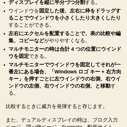
キ
ディスプレイを縦に半分づつ分割
する。
ー
ウインドウを
固定した後、左右に枠をドラッグす
で
ることでウインドウを小さくしたり大きくしたり
比
することができる。
較
し
左右にエクセルを配置することで、表の比較や編
な
集、コピーなど
がやりやすくなる。
が
マルチモニターの時は合計 4 つの位置にウインド
ら
ウを固定
できる。
の
作
マルチモニターでウインドウを固定してそれが一
業
番左にある場合、「Windows ロゴ キー + 右方向
が
キー」を押すごとに左ウインドウの右側、右ウイ
捗
ンドウの左側、右ウインドウの右側、と移動
す
り
る。
ま
す
比較するときに威力を発揮すると存じます。
♪
へ
の
また、デュアルディスプレイの時は、ブログ入力
ページ、調べ物ページ、Evernote、動画サイト、