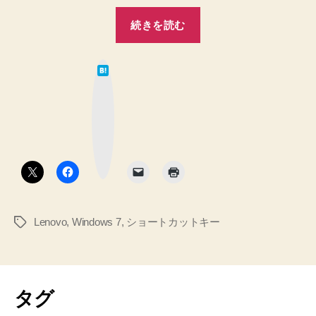
“簡
続きを読む
単
す
は
ぎ
て
な
て
ブ
ッ
悔
ク
マ
し
ー
ク
い
ボ
タ
っ！
ン
1
台
Lenovo
,
Windows 7
,
ショートカットキー
タ
の
グ
PC
で
2
タグ
台