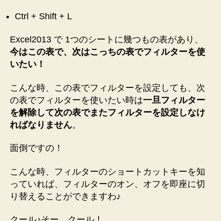
ー
カ
Ctrl + Shift + L
ト
ッ
カ
ト
Excel2013 で 1つのシートに幾つもの表があり、
ッ
が
今はこの表で、次はこっちの表でフィルターを使
ト
は
早
いたい！
Ctrl
い！”
+
こんな時、この表でフィルターを設定しても、次
Shift
の表でフィルターを使いたい時は
一旦フィルター
+
を解除して次の表でまたフィルターを設定しなけ
L
ればなりません
。
へ
の
面倒ですの！
こんな時、フィルターのショートカットキーを知
っていれば、フィルターのオン、オフを即座に切
り替えることができますわ♪
クール♪そー、クール！