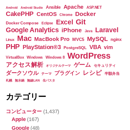
の
Apache
Ansible
ASP.NET
Android
Android Studio
モ
CakePHP
Docker
CentOS
Chrome
ニ
Git
Excel
Docker Compose
Eclipse
タ
Google Analytics
Laravel
iPhone
Java
を
Mac
MySQL
MacBook Pro
nginx
MVC5
Linux
接
PHP
PlayStation®3
VBA
vim
PostgreSQL
続
WordPress
し
VirtualBox
Windows
Windows 8
アクセス解析
ゲーム
て
セキュリティ
オリジナルテーマ
レシピ
使
ダークソウル
プラグイン
半額弁当
テーマ
う
札幌
無水鍋
無線LAN
生パスタ
方
カテゴリー
法”
コンピューター
(1,437)
Apple
(167)
Google
(48)