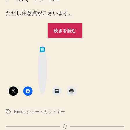
ただし注意点がございます。
“【Excel】
続きを読む
フ
ィ
は
ル
て
な
タ
ブ
ッ
ー
ク
マ
の
ー
ク
シ
ボ
タ
ョ
ン
ー
ト
Excel
,
ショートカットキー
タ
カ
グ
ッ
ト