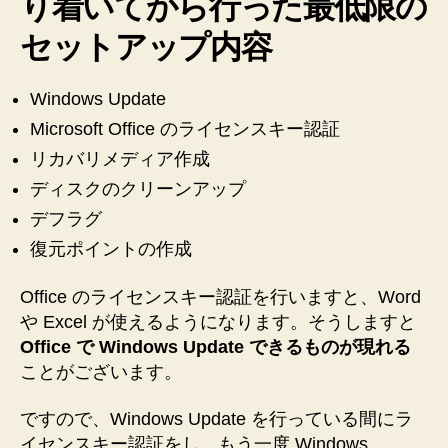
り着いてから行った最低限の
ノ
セットアップ内容
ー
ト
PC
Windows Update
を
Microsoft Office のライセンスキー認証
使
え
リカバリメディア作成
る
ディスクのクリーンアップ
よ
デフラグ
う
に
復元ポイントの作成
す
る
Office のライセンスキー認証を行いますと、Word
ま
や Excel が使えるようになります。そうしますと
で
Office で Windows Update できるものが現れる
に
ことがございます。
し
た
こ
ですので、Windows Update を行っている間にラ
と
イセンスキー認証をし、もう一度 Windows