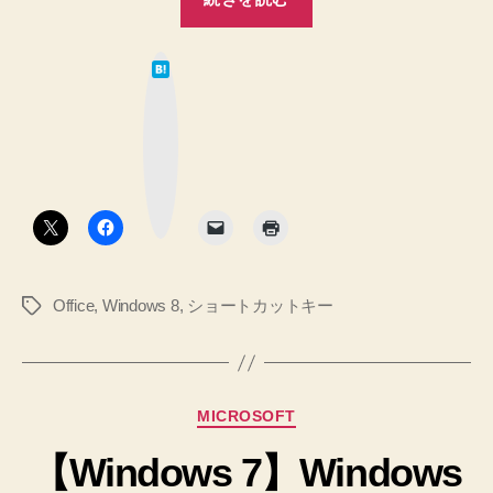
8.1】
新
は
し
て
な
く
ブ
ッ
買
ク
マ
っ
ー
ク
た
ボ
タ
ノ
ン
ー
ト
Office
,
Windows 8
,
ショートカットキー
タ
PC
グ
を
使
え
カ
MICROSOFT
る
テ
よ
【Windows 7】Windows
ゴ
リ
う