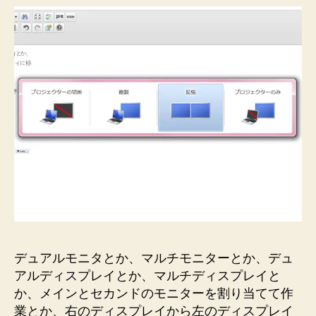
り
悔
ま
し
す
い
♪”
っ！
1
台
の
PC
で
2
台
の
モ
ニ
タ
を
デュアルモニタとか、マルチモニターとか、デュ
接
アルディスプレイとか、マルチディスプレイと
続
し
か、メインとセカンドのモニターを割り当てて作
て
業とか、右のディスプレイから左のディスプレイ