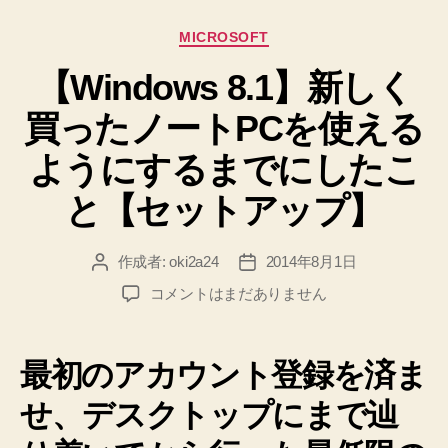
は
カ
MICROSOFT
Ctrl
テ
+
【Windows 8.1】新しく
ゴ
リ
Shift
買ったノートPCを使える
ー
+
L”
ようにするまでにしたこ
と【セットアップ】
作成者:
oki2a24
2014年8月1日
投
投
稿
稿
【Windows
コメントはまだありません
者
日
8.1】
新
し
最初のアカウント登録を済ま
く
買
せ、デスクトップにまで辿
っ
た