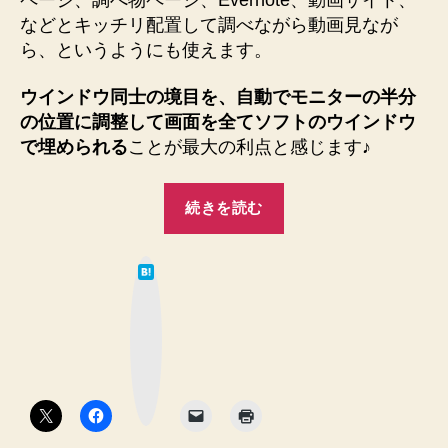
などとキッチリ配置して調べながら動画見なが
ら、というようにも使えます。
ウインドウ同士の境目を、自動でモニターの半分
の位置に調整して画面を全てソフトのウインドウ
で埋められる
ことが最大の利点と感じます♪
“【Windows
続きを読む
7】
Windows
は
ロ
て
な
ゴ
ブ
ッ
キ
ク
マ
ー
ー
ク
+
ボ
タ
左
ン
右