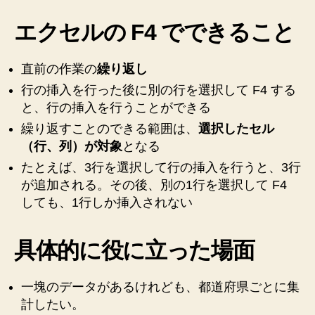
ctrl
+
エクセルの F4 でできること
“+”、
そ
直前の作業の
繰り返し
の
後
行の挿入を行った後に別の行を選択して F4 する
は
と、行の挿入を行うことができる
F4
繰り返すことのできる範囲は、
選択したセル
の
（行、列）が対象
となる
シ
ョ
たとえば、3行を選択して行の挿入を行うと、3行
ー
が追加される。その後、別の1行を選択して F4
ト
しても、1行しか挿入されない
カ
ッ
ト
具体的に役に立った場面
が
早
一塊のデータがあるけれども、都道府県ごとに集
い！
へ
計したい。