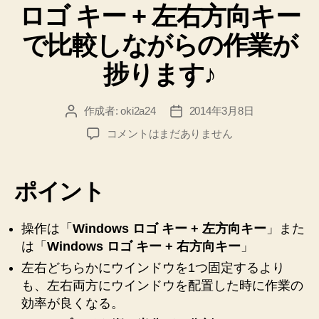
ロゴ キー + 左右方向キー
ー
に
す
で比較しながらの作業が
る
捗ります♪
ま
で
作成者:
oki2a24
2014年3月8日
投
投
に
稿
稿
し
【Windows
コメントはまだありません
者
日
7】
た
Windows
こ
ロ
ポイント
と
ゴ
【セ
キ
ー
操作は「
Windows ロゴ キー + 左方向キー
ッ
」また
+
は「
Windows ロゴ キー + 右方向キー
」
ト
左
ア
左右どちらかにウインドウを1つ固定するより
右
も、左右両方にウインドウを配置した時に作業の
ッ
方
効率が良くなる。
プ】”
向