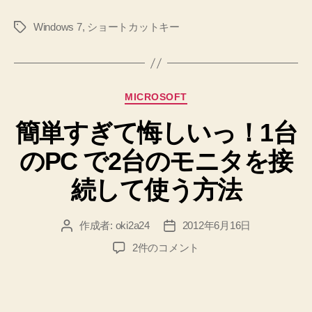
方
Windows 7
,
ショートカットキー
タ
向
グ
キ
ー
で
カ
MICROSOFT
比
テ
較
簡単すぎて悔しいっ！1台
ゴ
リ
し
のPC で2台のモニタを接
ー
な
が
続して使う方法
ら
の
作成者:
oki2a24
2012年6月16日
投
投
作
稿
稿
簡
2件のコメント
業
者
日
単
が
す
ぎ
捗
て