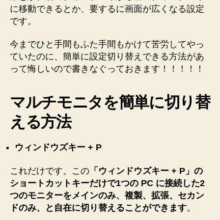
使
に移動できるとか、要するに画面が広くなる設定
う
です。
方
法
今までひと手間もふた手間もかけて苦労してやっ
へ
ていたのに、簡単に設定切り替えできる方法があ
の
って悔しいので書きなぐっておきます！！！！！
マルチモニタを簡単に切り替
える方法
ウィンドウズキー + P
これだけです。この
「ウィンドウズキー + P」の
ショートカットキーだけで1つの PC に接続した2
つのモニターをメインのみ、複製、拡張、セカン
ドのみ、と自在に切り替えることができます
。