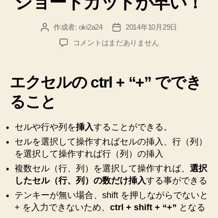
ショートカットが早い！
作成者:
oki2a24
2014年10月29日
投
投
稿
稿
【Microsoft】
コメントはまだありません
者
日
エ
ク
セ
エクセルの ctrl + “+” ででき
ル
で
ること
行
を
セルや行や列を
挿入
することができる。
何
度
セルを選択して操作すればセルの挿入、行（列）
も
を選択して操作すれば行（列）の挿入
挿
複数セル（行、列）を選択して操作すれば、
選択
入
したセル（行、列）の数だけ挿入
する事ができる
す
る
テンキーが無い場合、shift を押しながらでないと
に
+ を入力できないため、
ctrl + shift + “+”
となる
は