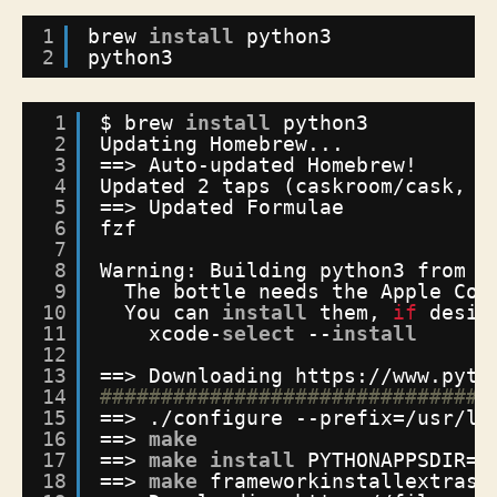
1
brew 
install
python3
2
python3
1
$ brew 
install
python3
2
Updating Homebrew...
3
==> Auto-updated Homebrew!
4
Updated 2 taps (caskroom
/cask
, h
5
==> Updated Formulae
6
fzf                             
7
8
Warning: Building python3 from 
s
9
The bottle needs the Apple Com
10
You can 
install
them, 
if
desir
11
xcode-
select
--
install
12
13
==> Downloading https:
//www
.pyth
14
################################
15
==> .
/configure
--prefix=
/usr/lo
16
==> 
make
17
==> 
make
install
PYTHONAPPSDIR=
/
18
==> 
make
frameworkinstallextras 