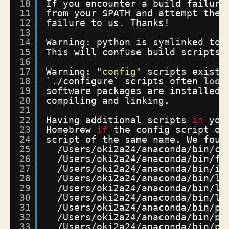
10
If you encounter a build failure
11
from your $PATH and attempt the 
12
failure to us. Thanks!
13
14
Warning: python is symlinked to 
15
This will confuse build scripts 
16
17
Warning: 
"config"
scripts exist 
18
`.
/configure
` scripts often 
look
19
software packages are installed,
20
compiling and linking.
21
22
Having additional scripts 
in
you
23
Homebrew 
if
the config script ov
24
script of the same name. We foun
25
/Users/oki2a24/anaconda/bin/cu
26
/Users/oki2a24/anaconda/bin/fr
27
/Users/oki2a24/anaconda/bin/ic
28
/Users/oki2a24/anaconda/bin/li
29
/Users/oki2a24/anaconda/bin/li
30
/Users/oki2a24/anaconda/bin/li
31
/Users/oki2a24/anaconda/bin/py
32
/Users/oki2a24/anaconda/bin/py
33
/Users/oki2a24/anaconda/bin/py