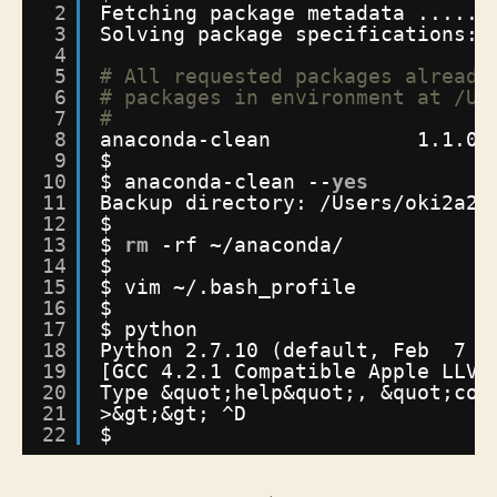
2
Fetching package metadata ......
3
Solving package specifications: 
4
5
# All requested packages already
6
# packages in environment at /Us
7
#
8
anaconda-clean            1.1.0 
9
$
10
$ anaconda-clean --
yes
11
Backup directory: 
/Users/oki2a24
12
$
13
$ 
rm
-rf ~
/anaconda/
14
$
15
$ vim ~/.bash_profile 
16
$
17
$ python
18
Python 2.7.10 (default, Feb  7 2
19
[GCC 4.2.1 Compatible Apple LLVM
20
Type &quot;help&quot;, &quot;cop
21
>&gt;&gt; ^D
22
$