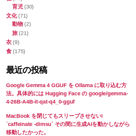
育児
(30)
文化
(71)
動物
(2)
旅
(21)
衣
(9)
食
(175)
最近の投稿
Google Gemma 4 GGUF を Ollama に取り込む方
法。具体的には Hugging Face の google/gemma-
4-26B-A4B-it-qat-q4_0-gguf
MacBook を閉じてもスリープさせない!
`caffeinate -dimsu` その間に生成AIを動かしながら
移動したかった。