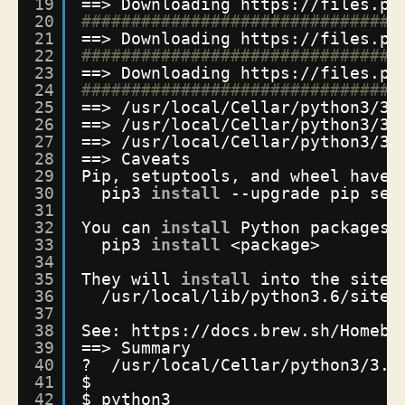
19
==> Downloading https:
//files
.py
20
################################
21
==> Downloading https:
//files
.py
22
################################
23
==> Downloading https:
//files
.py
24
################################
25
==> 
/usr/local/Cellar/python3/3
.
26
==> 
/usr/local/Cellar/python3/3
.
27
==> 
/usr/local/Cellar/python3/3
.
28
==> Caveats
29
Pip, setuptools, and wheel have 
30
pip3 
install
--upgrade pip set
31
32
You can 
install
Python packages 
33
pip3 
install
<package>
34
35
They will 
install
into the site-
36
/usr/local/lib/python3
.6
/site-
37
38
See: https:
//docs
.brew.sh
/Homebr
39
==> Summary
40
?  
/usr/local/Cellar/python3/3
.6
41
$
42
$ python3