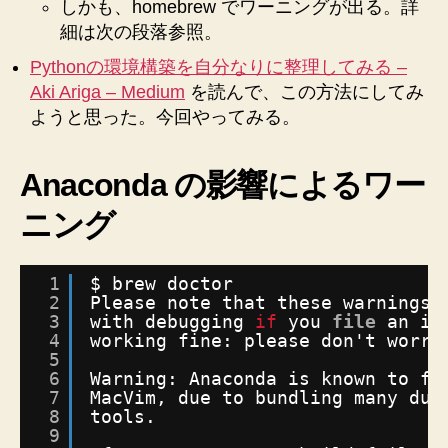
しかも、homebrew でワーニングが出る。詳
ル
細は次の段落参照。
し
PyCharm
Pythonの環境構築を自分なりに整理してみる –
の
Aki Ariga – Medium
を読んで、この方法にしてみ
設
ようと思った。今回やってみる。
定
を
整
Anaconda の影響によるワー
え
る
ニング
へ
の
1
$ brew doctor
2
Please note that these warnings 
3
with debugging 
if
you 
file
an is
4
working fine: please don't worry
5
6
Warning: Anaconda is known to fr
7
MacVim, due to bundling many dup
8
tools.
9