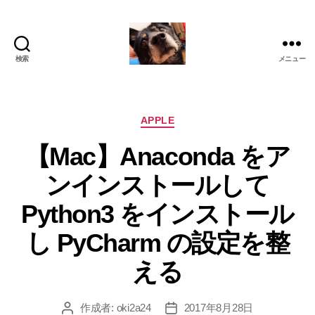
検索
メニュー
oki2a24
カ
APPLE
テ
【Mac】Anaconda をア
ゴ
リ
ンインストールして
ー
Python3 をインストール
し PyCharm の設定を整
える
作成者:
oki2a24
2017年8月28日
投
投