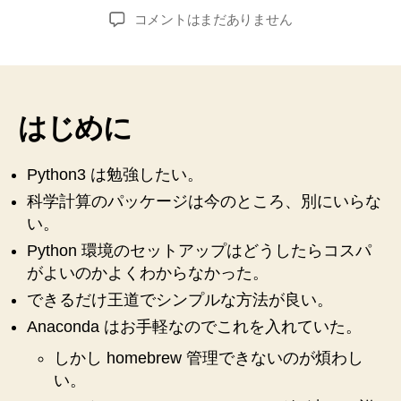
稿
稿
【Mac】
コメントはまだありません
者
日
Anaconda
を
ア
ン
イ
はじめに
ン
ス
Python3 は勉強したい。
ト
ー
科学計算のパッケージは今のところ、別にいらな
ル
い。
し
Python 環境のセットアップはどうしたらコスパ
て
がよいのかよくわからなかった。
Python3
を
できるだけ王道でシンプルな方法が良い。
イ
Anaconda はお手軽なのでこれを入れていた。
ン
ス
しかし homebrew 管理できないのが煩わし
ト
い。
ー