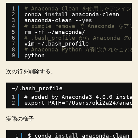
1
# Anaconda-Clean を使用したアンイン
2
conda 
install
anaconda-clean
3
anaconda-clean --
yes
4
# simple remove で Anaconda を
5
rm
-rf ~
/anaconda/
6
# .bash_profile から Anaconda の
7
vim ~/.bash_profile
8
# Anaconda Python が削除されたことを
9
python
次の行を削除する。
~/.bash_profile
1
# added by Anaconda3 4.0.0 instal
2
export PATH="/Users/oki2a24/anaco
実際の様子
1
$ conda 
install
anaconda-clean