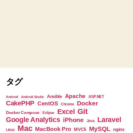
タグ
Apache
Ansible
ASP.NET
Android
Android Studio
CakePHP
Docker
CentOS
Chrome
Git
Excel
Docker Compose
Eclipse
Google Analytics
Laravel
iPhone
Java
Mac
MySQL
MacBook Pro
nginx
MVC5
Linux